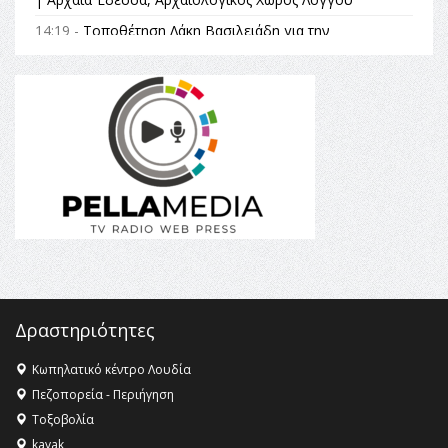
14:19 -
Τοποθέτηση Λάκη Βασιλειάδη για την
Αναθεώρηση του Συντάγματος: «Σε τέτοιες κορυφαίες
θεσμικές διαδικασίες υπάρχει μόνο η ευθύνη απέναντι
στις επόμενες γενιές»
16:35 -
Το πρόγραμμα του ΠΑΟΚ στον δεύτερο γύρο του
Champions League!
16:27 -
Όλυμπος: Εντάχθηκε στον Κατάλογο Παγκόσμιας
Κληρονομιάς της UNESCO – Ομόφωνη η απόφαση Ο
Όλυμπος αναγνωρίστηκε ως φυσικό και πολιτιστικό
αγαθό εξέχουσας οικουμενικής αξίας για την
ανθρωπότητα
16:18 -
ΕΝΟΡΙΑΚΕΣ ΚΑΛΟΚΑΙΡΙΝΕΣ ΔΡΑΣΕΙΣ ΓΙΑ ΠΑΙΔΙΑ
ΣΤΗΝ ΕΔΕΣΣΑ
Δραστηριότητες
Κωπηλατικό κέντρο Λουδία
Πεζοπορεία - Περιήγηση
Τοξοβολία
kayak