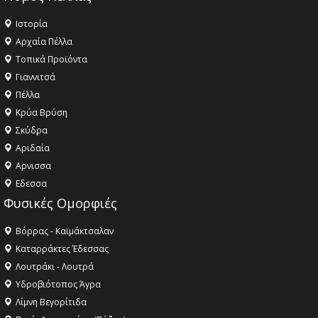
Ιστορία
Αρχαία Πέλλα
Τοπικά Προϊόντα
Γιαννιτσά
Πέλλα
Κρύα Βρύση
Σκύδρα
Αριδαία
Aρνισσα
Eδεσσα
Φυσικές Ομορφιές
Βόρρας - Καϊμάκτσαλαν
Καταρράκτες Έδεσσας
Λουτράκι - Λουτρά
Υδροβιότοπος Άγρα
Λίμνη Βεγορίτιδα