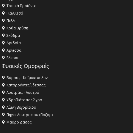
Τοπικά Προϊόντα
Γιαννιτσά
Πέλλα
Κρύα Βρύση
Σκύδρα
Αριδαία
Aρνισσα
Eδεσσα
Φυσικές Ομορφιές
Βόρρας - Καϊμάκτσαλαν
Καταρράκτες Έδεσσας
Λουτράκι - Λουτρά
Υδροβιότοπος Άγρα
Λίμνη Βεγορίτιδα
Πηγές Λουτρακίου (Πόζαρ)
Μαύρο Δάσος