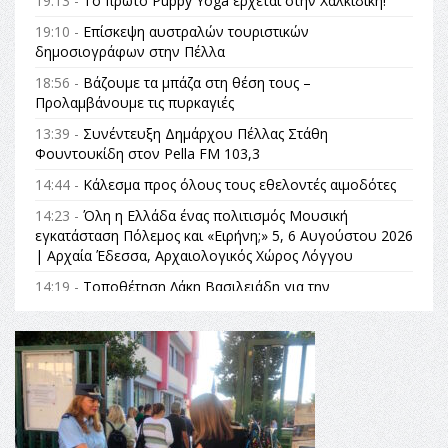
19:13 -
Το πρώτο Puppy Yoga έρχεται στην Χαλκιδική!
19:10 -
Επίσκεψη αυστραλών τουριστικών
δημοσιογράφων στην Πέλλα
18:56 -
Βάζουμε τα μπάζα στη θέση τους –
Προλαμβάνουμε τις πυρκαγιές
13:39 -
Συνέντευξη Δημάρχου Πέλλας Στάθη
Φουντουκίδη στον Pella FM 103,3
14:44 -
Κάλεσμα προς όλους τους εθελοντές αιμοδότες
14:23 -
Όλη η Ελλάδα ένας πολιτισμός Μουσική
εγκατάσταση Πόλεμος και «Ειρήνη;» 5, 6 Αυγούστου 2026
| Αρχαία Έδεσσα, Αρχαιολογικός Χώρος Λόγγου
14:19 -
Τοποθέτηση Λάκη Βασιλειάδη για την
Αναθεώρηση του Συντάγματος: «Σε τέτοιες κορυφαίες
θεσμικές διαδικασίες υπάρχει μόνο η ευθύνη απέναντι
στις επόμενες γενιές»
16:35 -
Το πρόγραμμα του ΠΑΟΚ στον δεύτερο γύρο του
Champions League!
16:27 -
Όλυμπος: Εντάχθηκε στον Κατάλογο Παγκόσμιας