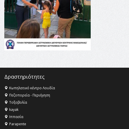
Κληρονομιάς της UNESCO – Ομόφωνη η απόφαση Ο
Όλυμπος αναγνωρίστηκε ως φυσικό και πολιτιστικό
αγαθό εξέχουσας οικουμενικής αξίας για την
ανθρωπότητα
16:18 -
ΕΝΟΡΙΑΚΕΣ ΚΑΛΟΚΑΙΡΙΝΕΣ ΔΡΑΣΕΙΣ ΓΙΑ ΠΑΙΔΙΑ
ΣΤΗΝ ΕΔΕΣΣΑ
Δραστηριότητες
Κωπηλατικό κέντρο Λουδία
Πεζοπορεία - Περιήγηση
Τοξοβολία
kayak
Ιππασία
Parapente