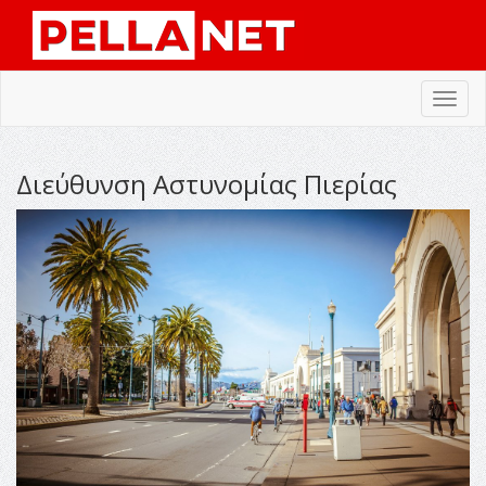
Toggl
navig
Διεύθυνση Αστυνομίας Πιερίας