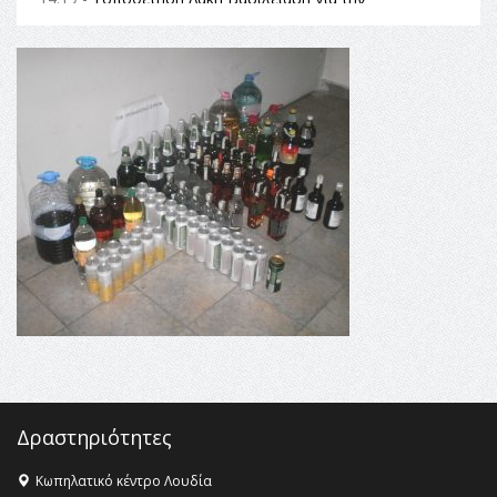
Αναθεώρηση του Συντάγματος: «Σε τέτοιες κορυφαίες
θεσμικές διαδικασίες υπάρχει μόνο η ευθύνη απέναντι
στις επόμενες γενιές»
16:35 -
Το πρόγραμμα του ΠΑΟΚ στον δεύτερο γύρο του
Champions League!
16:27 -
Όλυμπος: Εντάχθηκε στον Κατάλογο Παγκόσμιας
Κληρονομιάς της UNESCO – Ομόφωνη η απόφαση Ο
Όλυμπος αναγνωρίστηκε ως φυσικό και πολιτιστικό
αγαθό εξέχουσας οικουμενικής αξίας για την
ανθρωπότητα
16:18 -
ΕΝΟΡΙΑΚΕΣ ΚΑΛΟΚΑΙΡΙΝΕΣ ΔΡΑΣΕΙΣ ΓΙΑ ΠΑΙΔΙΑ
ΣΤΗΝ ΕΔΕΣΣΑ
Δραστηριότητες
Κωπηλατικό κέντρο Λουδία