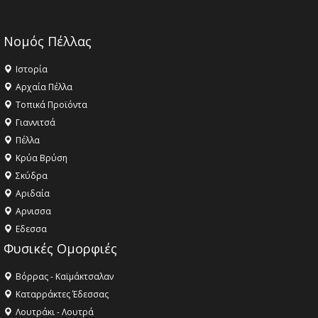
Νομός Πέλλας
Ιστορία
Αρχαία Πέλλα
Τοπικά Προϊόντα
Γιαννιτσά
Πέλλα
Κρύα Βρύση
Σκύδρα
Αριδαία
Aρνισσα
Eδεσσα
Φυσικές Ομορφιές
Βόρρας - Καϊμάκτσαλαν
Καταρράκτες Έδεσσας
Λουτράκι - Λουτρά