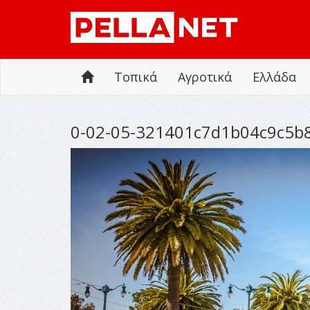
Τοπικά
Αγροτικά
Ελλάδα
0-02-05-321401c7d1b04c9c5b