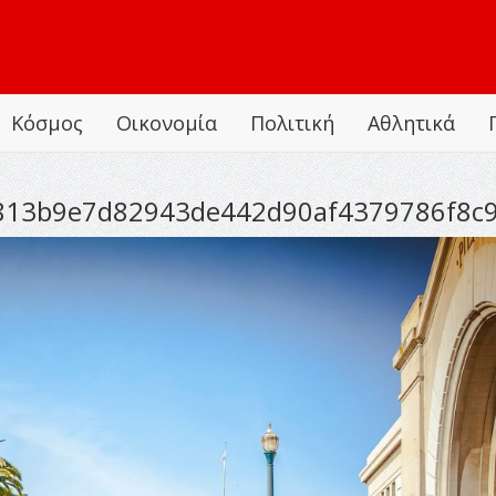
Κόσμος
Οικονομία
Πολιτική
Αθλητικά
813b9e7d82943de442d90af4379786f8c91