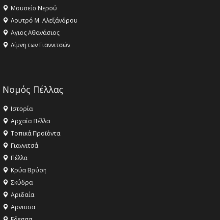
Μουσείο Νερού
Λουτρό Μ. Αλεξάνδρου
Αγιος Αθανάσιος
Λίμνη των Γιαννιτσών
Νομός Πέλλας
Ιστορία
Αρχαία Πέλλα
Τοπικά Προϊόντα
Γιαννιτσά
Πέλλα
Κρύα Βρύση
Σκύδρα
Αριδαία
Aρνισσα
Eδεσσα