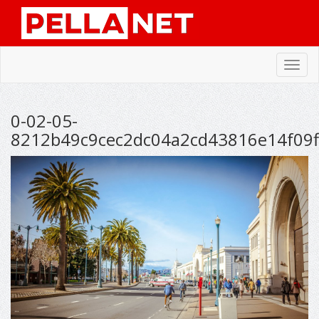
Toggl
navig
0-02-05-
8212b49c9cec2dc04a2cd43816e14f09f