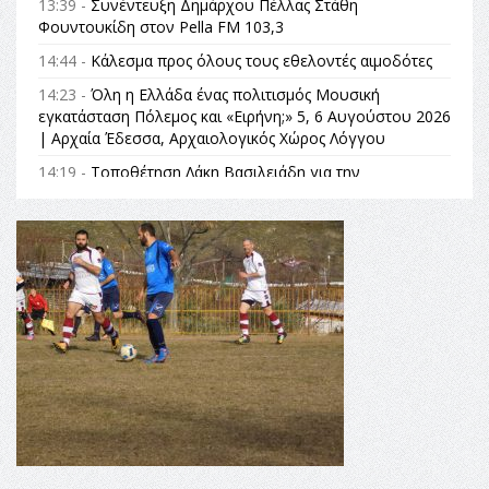
13:39 -
Συνέντευξη Δημάρχου Πέλλας Στάθη
Φουντουκίδη στον Pella FM 103,3
14:44 -
Κάλεσμα προς όλους τους εθελοντές αιμοδότες
14:23 -
Όλη η Ελλάδα ένας πολιτισμός Μουσική
εγκατάσταση Πόλεμος και «Ειρήνη;» 5, 6 Αυγούστου 2026
| Αρχαία Έδεσσα, Αρχαιολογικός Χώρος Λόγγου
14:19 -
Τοποθέτηση Λάκη Βασιλειάδη για την
Αναθεώρηση του Συντάγματος: «Σε τέτοιες κορυφαίες
θεσμικές διαδικασίες υπάρχει μόνο η ευθύνη απέναντι
στις επόμενες γενιές»
16:35 -
Το πρόγραμμα του ΠΑΟΚ στον δεύτερο γύρο του
Champions League!
16:27 -
Όλυμπος: Εντάχθηκε στον Κατάλογο Παγκόσμιας
Κληρονομιάς της UNESCO – Ομόφωνη η απόφαση Ο
Όλυμπος αναγνωρίστηκε ως φυσικό και πολιτιστικό
αγαθό εξέχουσας οικουμενικής αξίας για την
ανθρωπότητα
16:18 -
ΕΝΟΡΙΑΚΕΣ ΚΑΛΟΚΑΙΡΙΝΕΣ ΔΡΑΣΕΙΣ ΓΙΑ ΠΑΙΔΙΑ
ΣΤΗΝ ΕΔΕΣΣΑ