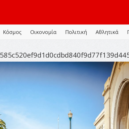
Κόσμος
Οικονομία
Πολιτική
Αθλητικά
585c520ef9d1d0cdbd840f9d77f139d445a