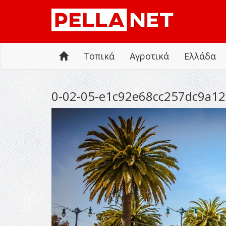
Τοπικά
Αγροτικά
Ελλάδα
0-02-05-e1c92e68cc257dc9a12