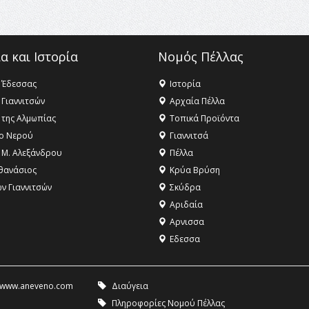
α και Ιστορία
Νομός Πέλλας
 Έδεσσας
Ιστορία
 Γιαννιτσών
Αρχαία Πέλλα
 της Αλμωπίας
Τοπικά Προϊόντα
ο Νερού
Γιαννιτσά
 Μ. Αλεξάνδρου
Πέλλα
θανάσιος
Κρύα Βρύση
ων Γιαννιτσών
Σκύδρα
Αριδαία
Aρνισσα
Eδεσσα
www.aneveno.com
Διαύγεια
Πληροφορίες Νομού Πέλλας