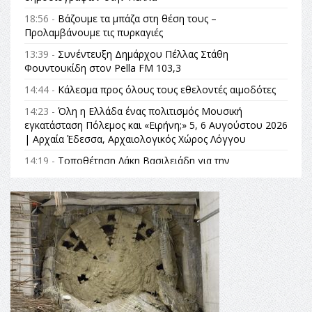
18:56 -
Βάζουμε τα μπάζα στη θέση τους –
Προλαμβάνουμε τις πυρκαγιές
13:39 -
Συνέντευξη Δημάρχου Πέλλας Στάθη
Φουντουκίδη στον Pella FM 103,3
14:44 -
Κάλεσμα προς όλους τους εθελοντές αιμοδότες
14:23 -
Όλη η Ελλάδα ένας πολιτισμός Μουσική
εγκατάσταση Πόλεμος και «Ειρήνη;» 5, 6 Αυγούστου 2026
| Αρχαία Έδεσσα, Αρχαιολογικός Χώρος Λόγγου
14:19 -
Τοποθέτηση Λάκη Βασιλειάδη για την
Αναθεώρηση του Συντάγματος: «Σε τέτοιες κορυφαίες
θεσμικές διαδικασίες υπάρχει μόνο η ευθύνη απέναντι
στις επόμενες γενιές»
16:35 -
Το πρόγραμμα του ΠΑΟΚ στον δεύτερο γύρο του
Champions League!
16:27 -
Όλυμπος: Εντάχθηκε στον Κατάλογο Παγκόσμιας
Κληρονομιάς της UNESCO – Ομόφωνη η απόφαση Ο
Όλυμπος αναγνωρίστηκε ως φυσικό και πολιτιστικό
αγαθό εξέχουσας οικουμενικής αξίας για την