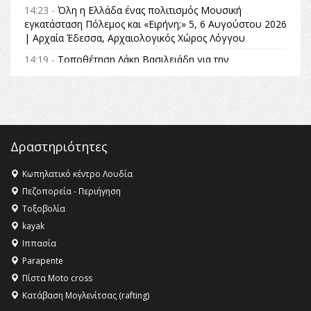
14:23 -
Όλη η Ελλάδα ένας πολιτισμός Μουσική
εγκατάσταση Πόλεμος και «Ειρήνη;» 5, 6 Αυγούστου 2026
| Αρχαία Έδεσσα, Αρχαιολογικός Χώρος Λόγγου
14:19 -
Τοποθέτηση Λάκη Βασιλειάδη για την
Αναθεώρηση του Συντάγματος: «Σε τέτοιες κορυφαίες
θεσμικές διαδικασίες υπάρχει μόνο η ευθύνη απέναντι
στις επόμενες γενιές»
16:35 -
Το πρόγραμμα του ΠΑΟΚ στον δεύτερο γύρο του
Champions League!
Δραστηριότητες
16:27 -
Όλυμπος: Εντάχθηκε στον Κατάλογο Παγκόσμιας
Κληρονομιάς της UNESCO – Ομόφωνη η απόφαση Ο
Κωπηλατικό κέντρο Λουδία
Όλυμπος αναγνωρίστηκε ως φυσικό και πολιτιστικό
Πεζοπορεία - Περιήγηση
αγαθό εξέχουσας οικουμενικής αξίας για την
Τοξοβολία
ανθρωπότητα
kayak
16:18 -
ΕΝΟΡΙΑΚΕΣ ΚΑΛΟΚΑΙΡΙΝΕΣ ΔΡΑΣΕΙΣ ΓΙΑ ΠΑΙΔΙΑ
Ιππασία
ΣΤΗΝ ΕΔΕΣΣΑ
Parapente
Πίστα Moto cross
Κατάβαση Μογλενίτσας (rafting)