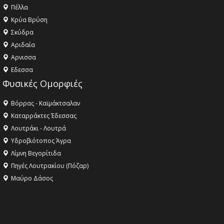
Πέλλα
Κρύα Βρύση
Σκύδρα
Αριδαία
Aρνισσα
Eδεσσα
Φυσικές Ομορφιές
Βόρρας - Καϊμάκτσαλαν
Καταρράκτες Έδεσσας
Λουτράκι - Λουτρά
Υδροβιότοπος Άγρα
Λίμνη Βεγορίτιδα
Πηγές Λουτρακίου (Πόζαρ)
Μαύρο Δάσος