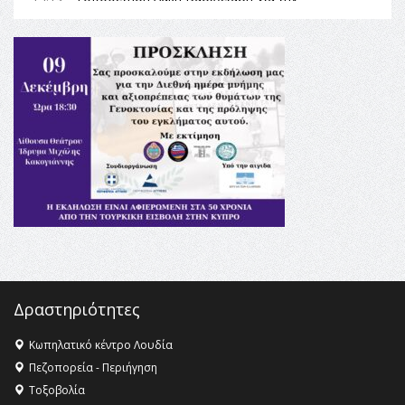
Αναθεώρηση του Συντάγματος: «Σε τέτοιες κορυφαίες
θεσμικές διαδικασίες υπάρχει μόνο η ευθύνη απέναντι
στις επόμενες γενιές»
16:35 -
Το πρόγραμμα του ΠΑΟΚ στον δεύτερο γύρο του
Champions League!
16:27 -
Όλυμπος: Εντάχθηκε στον Κατάλογο Παγκόσμιας
Κληρονομιάς της UNESCO – Ομόφωνη η απόφαση Ο
Όλυμπος αναγνωρίστηκε ως φυσικό και πολιτιστικό
αγαθό εξέχουσας οικουμενικής αξίας για την
ανθρωπότητα
16:18 -
ΕΝΟΡΙΑΚΕΣ ΚΑΛΟΚΑΙΡΙΝΕΣ ΔΡΑΣΕΙΣ ΓΙΑ ΠΑΙΔΙΑ
ΣΤΗΝ ΕΔΕΣΣΑ
Δραστηριότητες
Κωπηλατικό κέντρο Λουδία
Πεζοπορεία - Περιήγηση
Τοξοβολία