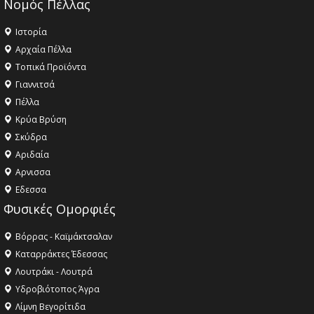
Νομός Πέλλας
Ιστορία
Αρχαία Πέλλα
Τοπικά Προϊόντα
Γιαννιτσά
Πέλλα
Κρύα Βρύση
Σκύδρα
Αριδαία
Aρνισσα
Eδεσσα
Φυσικές Ομορφιές
Βόρρας - Καϊμάκτσαλαν
Καταρράκτες Έδεσσας
Λουτράκι - Λουτρά
Υδροβιότοπος Άγρα
Λίμνη Βεγορίτιδα