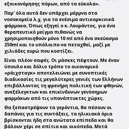
εξοικονόμησης πόρων, από τα εύκολα».
Παρ' όλα αυτά δεν υπάρχει μέρμνα στα
νοσοκομεία λ.χ. για τα ενέσιμα αντικαρκινικά
φάρμακα. Όπως εξηγεί ο κ. Λουράντος, για ένα
θεραπευτικό μείγμα πιθανώς να
χρησιμοποιηθούν μόνο 10 ml από ένα σκεύασμα
250ml και το υπόλοιπο να πεταχθεί, μαζί με
χιλιάδες ευρώ που κοστίζει.
Είναι πλέον σαφές.
Οι μάσκες πέφτουν.
Με έναν
ύπουλο και δόλιο τρόπο το οικονομικό
«ράιχσταγκ» αποτελειώνει με συνοπτικές
διαδικασίες τις μεγαλύτερες γενιές των Ελλήνων
επιβάλλοντας τη φρενήρη πολιτική των φθηνών,
ανεξέλεγκτων και επικίνδυνων γενόσημων
φαρμάκων από τις υπανάπτυκτες χώρες.
Θα ξεπαστρέψουν τα γερόντια, θα πέσουν οι
δαπάνες για τις συντάξεις, τα ηλικιακά όρια
βρίσκονται ήδη στα ανώτατα επίπεδα και θα
βάλουν χέρι σε σπίτια και οικόπεδα. Μετά