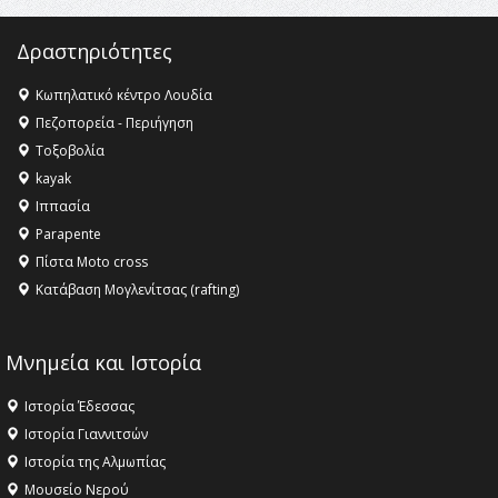
16:35 -
Το πρόγραμμα του ΠΑΟΚ στον δεύτερο γύρο του
Champions League!
Δραστηριότητες
16:27 -
Όλυμπος: Εντάχθηκε στον Κατάλογο Παγκόσμιας
Κληρονομιάς της UNESCO – Ομόφωνη η απόφαση Ο
Κωπηλατικό κέντρο Λουδία
Όλυμπος αναγνωρίστηκε ως φυσικό και πολιτιστικό
Πεζοπορεία - Περιήγηση
αγαθό εξέχουσας οικουμενικής αξίας για την
Τοξοβολία
ανθρωπότητα
kayak
16:18 -
ΕΝΟΡΙΑΚΕΣ ΚΑΛΟΚΑΙΡΙΝΕΣ ΔΡΑΣΕΙΣ ΓΙΑ ΠΑΙΔΙΑ
Ιππασία
ΣΤΗΝ ΕΔΕΣΣΑ
Parapente
Πίστα Moto cross
Κατάβαση Μογλενίτσας (rafting)
Μνημεία και Ιστορία
Ιστορία Έδεσσας
Ιστορία Γιαννιτσών
Ιστορία της Αλμωπίας
Μουσείο Νερού