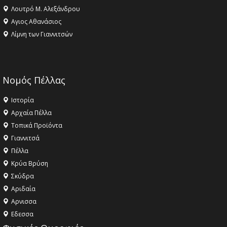
Λουτρό Μ. Αλεξάνδρου
Αγιος Αθανάσιος
Λίμνη των Γιαννιτσών
Νομός Πέλλας
Ιστορία
Αρχαία Πέλλα
Τοπικά Προϊόντα
Γιαννιτσά
Πέλλα
Κρύα Βρύση
Σκύδρα
Αριδαία
Aρνισσα
Eδεσσα