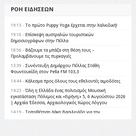
ΡΟΉ ΕΙΔΉΣΕΩΝ
19:13 -
Το πρώτο Puppy Yoga έρχεται στην Χαλκιδική!
19:10 -
Επίσκεψη αυστραλών τουριστικών
δημοσιογράφων στην Πέλλα
18:56 -
Βάζουμε τα μπάζα στη θέση τους –
Προλαμβάνουμε τις πυρκαγιές
13:39 -
Συνέντευξη Δημάρχου Πέλλας Στάθη
Φουντουκίδη στον Pella FM 103,3
14:44 -
Κάλεσμα προς όλους τους εθελοντές αιμοδότες
14:23 -
Όλη η Ελλάδα ένας πολιτισμός Μουσική
εγκατάσταση Πόλεμος και «Ειρήνη;» 5, 6 Αυγούστου 2026
| Αρχαία Έδεσσα, Αρχαιολογικός Χώρος Λόγγου
14:19 -
Τοποθέτηση Λάκη Βασιλειάδη για την
Αναθεώρηση του Συντάγματος: «Σε τέτοιες κορυφαίες
θεσμικές διαδικασίες υπάρχει μόνο η ευθύνη απέναντι
στις επόμενες γενιές»