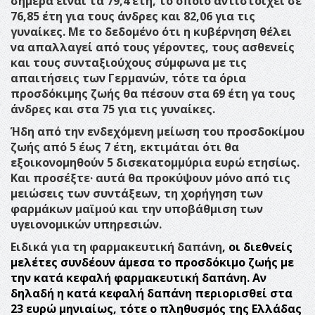
σήμερα είναι τα 79,4 έτη, το οποίο αντιστοιχεί σε
76,85 έτη για τους άνδρες και 82,06 για τις
γυναίκες.
Με το δεδομένο ότι η κυβέρνηση θέλει
να απαλλαγεί από τους γέροντες, τους ασθενείς
και τους συνταξιούχους σύμφωνα με τις
απαιτήσεις των Γερμανών, τότε τα όρια
προσδόκιμης ζωής θα πέσουν στα 69 έτη γα τους
άνδρες και στα 75 για τις γυναίκες.
Ήδη από την ενδεχόμενη μείωση του προσδοκίμου
ζωής από 5 έως 7 έτη, εκτιμάται ότι θα
εξοικονομηθούν 5 δισεκατομμύρια ευρώ ετησίως.
Και προσέξτε· αυτά θα προκύψουν μόνο από τις
μειώσεις των συντάξεων, τη χορήγηση των
φαρμάκων μαϊμού και την υποβάθμιση των
υγειονομικών υπηρεσιών.
Ειδικά για τη
φαρμακευτική δαπάνη
, οι διεθνείς
μελέτες συνδέουν άμεσα το προσδόκιμο ζωής με
την κατά κεφαλή φαρμακευτική δαπάνη.
Αν
δηλαδή η κατά κεφαλή δαπάνη περιορισθεί στα
23 ευρώ μηνιαίως, τότε ο πληθυσμός της Ελλάδας