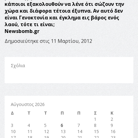
κάποιοι εξακολουθούν να λένε ότι σώζουν την
χώρα και διάφορα τέτοια έξυπνα. Αν αυτό δεν
είναι Γενοκτονία και έγκλημα εις βάρος ενός
λαού, τότε τι είναι;
Newsbomb.gr
Δημοσιεύτηκε στις 11 Μαρτίου, 2012
Σχόλια
Αύγουστος 2026
Δ
Τ
Τ
Π
Π
Σ
Κ
1
2
3
4
5
6
7
8
9
10
11
12
13
14
15
16
17
18
19
20
21
22
23