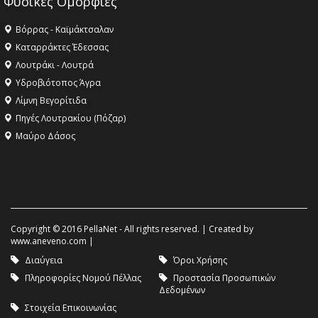
Φυσικές Ομορφιές
Βόρρας - Καϊμάκτσαλαν
Καταρράκτες Έδεσσας
Λουτράκι - Λουτρά
Υδροβιότοπος Άγρα
Λίμνη Βεγορίτιδα
Πηγές Λουτρακίου (Πόζαρ)
Μαύρο Δάσος
Copyright © 2016 PellaNet - All rights reserved. | Created by
www.aneveno.com
|
Διαύγεια
Όροι Χρήσης
Πληροφορίες Νομού Πέλλας
Προστασία Προσωπικών
Δεδομένων
Στοιχεία Επικοινωνίας