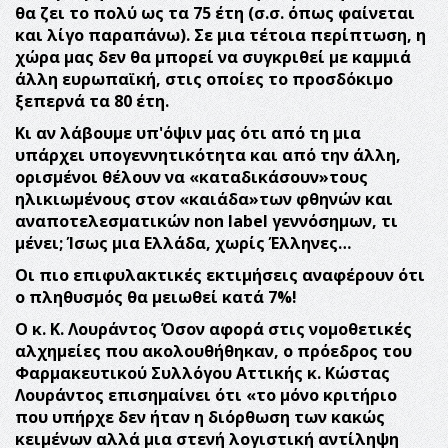
θα ζει το πολύ ως τα 75 έτη (σ.σ. όπως φαίνεται
και λίγο παραπάνω). Σε μια τέτοια περίπτωση, η
χώρα μας δεν θα μπορεί να συγκριθεί με καμμιά
άλλη ευρωπαϊκή, στις οποίες το προσδόκιμο
ξεπερνά τα 80 έτη.
Κι αν λάβουμε υπ'όψιν μας ότι από τη μια
υπάρχει υπογεννητικότητα και από την άλλη,
ορισμένοι θέλουν να «καταδικάσουν»τους
ηλικιωμένους στον «καιάδα»των φθηνών και
αναποτελεσματικών non label γεννόσημων, τι
μένει;
Ίσως μια Ελλάδα, χωρίς Έλληνες…
Οι πιο επιφυλακτικές εκτιμήσεις αναφέρουν ότι
ο πληθυσμός θα μειωθεί κατά 7%!
Ο κ. Κ. Λουράντος
Όσον αφορά στις νομοθετικές
αλχημείες που ακολουθήθηκαν, ο πρόεδρος του
Φαρμακευτικού Συλλόγου Αττικής κ.
Κώστας
Λουράντος
επισημαίνει ότι «το μόνο κριτήριο
που υπήρχε δεν ήταν η διόρθωση των κακώς
κειμένων αλλά μια στενή λογιστική αντίληψη