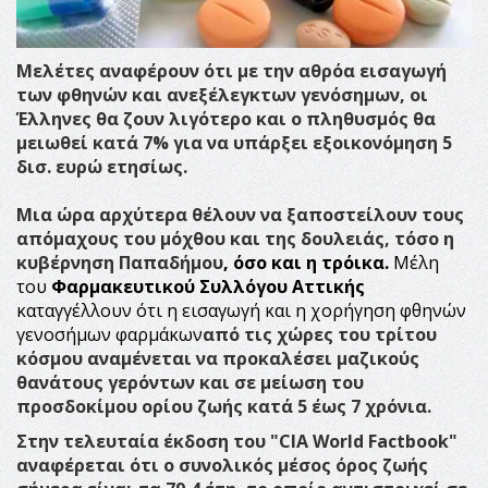
Μελέτες αναφέρουν ότι με την αθρόα εισαγωγή
των φθηνών και ανεξέλεγκτων γενόσημων, οι
Έλληνες θα ζουν λιγότερο και ο πληθυσμός θα
μειωθεί κατά 7% για να υπάρξει εξοικονόμηση 5
δισ. ευρώ ετησίως.
Μια ώρα αρχύτερα θέλουν να ξαποστείλουν τους
απόμαχους του μόχθου και της δουλειάς, τόσο η
κυβέρνηση Παπαδήμου
, όσο και η τρόικα.
Μέλη
του
Φαρμακευτικού Συλλόγου Αττικής
καταγγέλλουν ότι η εισαγωγή και η χορήγηση φθηνών
γενοσήμων φαρμάκων
από τις χώρες του τρίτου
κόσμου αναμένεται να προκαλέσει
μαζικούς
θανάτους γερόντων και σε μείωση του
προσδοκίμου ορίου ζωής κατά 5 έως 7 χρόνια
.
Στην τελευταία έκδοση του
"CIA World Factbook"
αναφέρεται ότι ο συνολικός μέσος όρος ζωής