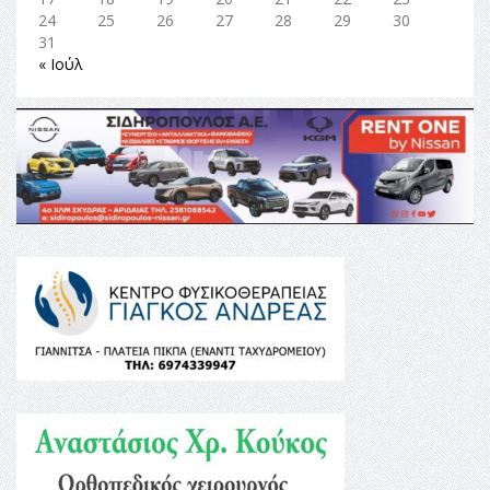
24
25
26
27
28
29
30
31
« Ιούλ