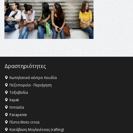
16:27 -
Όλυμπος: Εντάχθηκε στον Κατάλογο Παγκόσμιας
Κληρονομιάς της UNESCO – Ομόφωνη η απόφαση Ο
Όλυμπος αναγνωρίστηκε ως φυσικό και πολιτιστικό
αγαθό εξέχουσας οικουμενικής αξίας για την
ανθρωπότητα
16:18 -
ΕΝΟΡΙΑΚΕΣ ΚΑΛΟΚΑΙΡΙΝΕΣ ΔΡΑΣΕΙΣ ΓΙΑ ΠΑΙΔΙΑ
ΣΤΗΝ ΕΔΕΣΣΑ
Δραστηριότητες
Κωπηλατικό κέντρο Λουδία
Πεζοπορεία - Περιήγηση
Τοξοβολία
kayak
Ιππασία
Parapente
Πίστα Moto cross
Κατάβαση Μογλενίτσας (rafting)