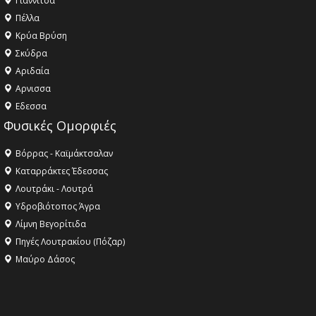
Γιαννιτσά
Πέλλα
Κρύα Βρύση
Σκύδρα
Αριδαία
Aρνισσα
Eδεσσα
Φυσικές Ομορφιές
Βόρρας - Καϊμάκτσαλαν
Καταρράκτες Έδεσσας
Λουτράκι - Λουτρά
Υδροβιότοπος Άγρα
Λίμνη Βεγορίτιδα
Πηγές Λουτρακίου (Πόζαρ)
Μαύρο Δάσος