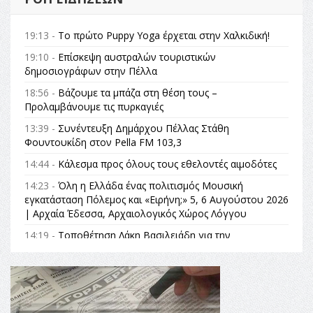
19:13 -
Το πρώτο Puppy Yoga έρχεται στην Χαλκιδική!
19:10 -
Επίσκεψη αυστραλών τουριστικών
δημοσιογράφων στην Πέλλα
18:56 -
Βάζουμε τα μπάζα στη θέση τους –
Προλαμβάνουμε τις πυρκαγιές
13:39 -
Συνέντευξη Δημάρχου Πέλλας Στάθη
Φουντουκίδη στον Pella FM 103,3
14:44 -
Κάλεσμα προς όλους τους εθελοντές αιμοδότες
14:23 -
Όλη η Ελλάδα ένας πολιτισμός Μουσική
εγκατάσταση Πόλεμος και «Ειρήνη;» 5, 6 Αυγούστου 2026
| Αρχαία Έδεσσα, Αρχαιολογικός Χώρος Λόγγου
14:19 -
Τοποθέτηση Λάκη Βασιλειάδη για την
Αναθεώρηση του Συντάγματος: «Σε τέτοιες κορυφαίες
θεσμικές διαδικασίες υπάρχει μόνο η ευθύνη απέναντι
στις επόμενες γενιές»
16:35 -
Το πρόγραμμα του ΠΑΟΚ στον δεύτερο γύρο του
Champions League!