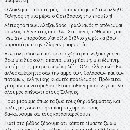
δραματική.
Ο Ασκληπιός από τη μια, ο Ιπποκράτης απ' την άλλη! Ο
Γαληνός τη μια μέρα, ο Ορειβάσιος την επομένη!
Αέτιος το πρωί, Αλέξανδρος Τραλλιανός τ' απόγευμα!
Παύλος ο Αιγινίτης από 'δω, Στέφανος ο Αθηναίος από
'κει. Δεν μπορούσα ν'ανοίξω βιβλίο χωρίς να βρω
μπροστά μου την ελληνική παρουσία.
Δεν τολμούσα να πιάσω στα χέρια μου λεξικό για να
βρω μια δύσκολη, σπάνια, μια χρήσιμη, μια έξυπνη,
μια όμορφη, μια μεστωμένη λέξη. Όλες ελληνικές! Και
άλλες αμέτρητες σαν την άμμο τω ν θαλασσών και των
ποταμών, ελληνικής κι αυτές προέλευσης! Πρόκειται
για φαινόμενο ομαδικό! Έτσι αισθανόμαστε λίγο πολύ
όλοι μας απέναντι στους Έλληνες.
Τους μισούμε όπως τα ζώα τους θηριοδαμαστές. Και
μόλις μας δίνεται η ευκαιρία χυμάμε, τους
δαγκώνουμε και τους κατασπαράζουμε.
Γιατί στο βάθος ξέρουμε ότι κάποτε είμαστε ζώα μ'
όλη τη σημασία της λέξης κι είναι αυτοί, οι Έλληνες,