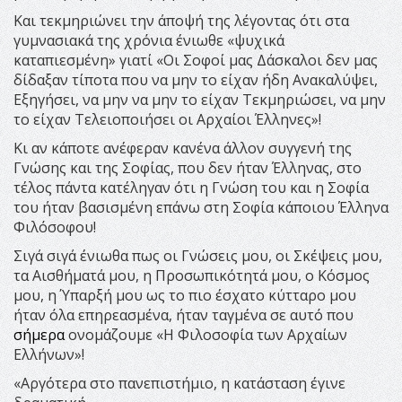
Και τεκμηριώνει την άποψή της λέγοντας ότι στα
γυμνασιακά της χρόνια ένιωθε «ψυχικά
καταπιεσμένη» γιατί «Οι Σοφοί μας Δάσκαλοι δεν μας
δίδαξαν τίποτα που να μην το είχαν ήδη Ανακαλύψει,
Εξηγήσει, να μην να μην το είχαν Τεκμηριώσει, να μην
το είχαν Τελειοποιήσει οι Αρχαίοι Έλληνες»!
Κι αν κάποτε ανέφεραν κανένα άλλον συγγενή της
Γνώσης και της Σοφίας, που δεν ήταν Έλληνας, στο
τέλος πάντα κατέληγαν ότι η Γνώση του και η Σοφία
του ήταν βασισμένη επάνω στη Σοφία κάποιου Έλληνα
Φιλόσοφου!
Σιγά σιγά ένιωθα πως οι Γνώσεις μου, οι Σκέψεις μου,
τα Αισθήματά μου, η Προσωπικότητά μου, ο Κόσμος
μου, η Ύπαρξή μου ως το πιο έσχατο κύτταρο μου
ήταν όλα επηρεασμένα, ήταν ταγμένα σε αυτό που
σήμερα
ονομάζουμε «Η Φιλοσοφία των Αρχαίων
Ελλήνων»!
«Αργότερα στο πανεπιστήμιο, η κατάσταση έγινε