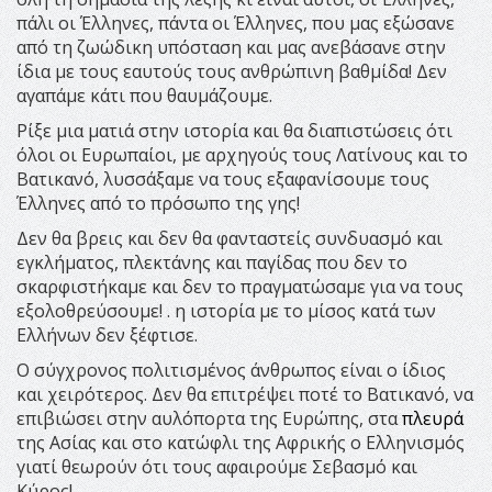
πάλι οι Έλληνες, πάντα οι Έλληνες, που μας εξώσανε
από τη ζωώδικη υπόσταση και μας ανεβάσανε στην
ίδια με τους εαυτούς τους ανθρώπινη βαθμίδα! Δεν
αγαπάμε κάτι που θαυμάζουμε.
Ρίξε μια ματιά στην ιστορία και θα διαπιστώσεις ότι
όλοι οι Ευρωπαίοι, με αρχηγούς τους Λατίνους και το
Βατικανό, λυσσάξαμε να τους εξαφανίσουμε τους
Έλληνες από το πρόσωπο της γης!
Δεν θα βρεις και δεν θα φανταστείς συνδυασμό και
εγκλήματος, πλεκτάνης και παγίδας που δεν το
σκαρφιστήκαμε και δεν το πραγματώσαμε για να τους
εξολοθρεύσουμε! . η ιστορία με το μίσος κατά των
Ελλήνων δεν ξέφτισε.
Ο σύγχρονος πολιτισμένος άνθρωπος είναι ο ίδιος
και χειρότερος. Δεν θα επιτρέψει ποτέ το Βατικανό, να
επιβιώσει στην αυλόπορτα της Ευρώπης, στα
πλευρά
της Ασίας και στο κατώφλι της Αφρικής ο Ελληνισμός
γιατί θεωρούν ότι τους αφαιρούμε Σεβασμό και
Κύρος!