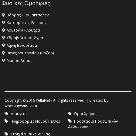
Φυσικές Ομορφιές
Βόρρας - Καϊμάκτσαλαν
Καταρράκτες Έδεσσας
Λουτράκι - Λουτρά
Υδροβιότοπος Άγρα
Λίμνη Βεγορίτιδα
Πηγές Λουτρακίου (Πόζαρ)
Μαύρο Δάσος
Copyright © 2016 PellaNet - All rights reserved. | Created by
www.aneveno.com
|
Διαύγεια
Όροι Χρήσης
Πληροφορίες Νομού Πέλλας
Προστασία Προσωπικών
Δεδομένων
Στοιχεία Επικοινωνίας