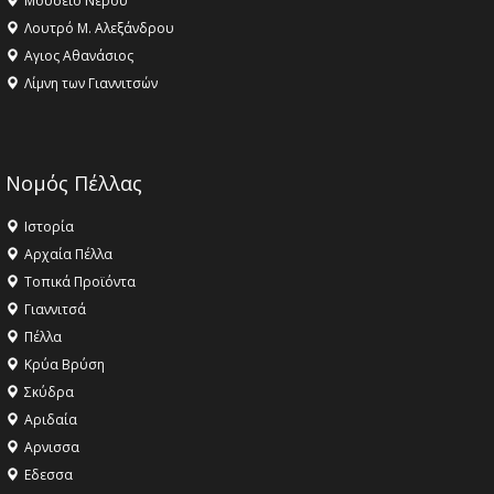
Μουσείο Νερού
Λουτρό Μ. Αλεξάνδρου
Αγιος Αθανάσιος
Λίμνη των Γιαννιτσών
Νομός Πέλλας
Ιστορία
Αρχαία Πέλλα
Τοπικά Προϊόντα
Γιαννιτσά
Πέλλα
Κρύα Βρύση
Σκύδρα
Αριδαία
Aρνισσα
Eδεσσα