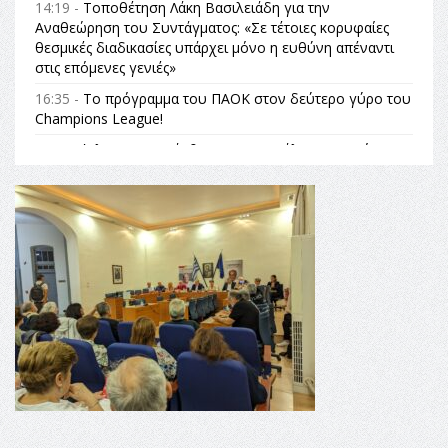
14:19 -
Τοποθέτηση Λάκη Βασιλειάδη για την
Αναθεώρηση του Συντάγματος: «Σε τέτοιες κορυφαίες
θεσμικές διαδικασίες υπάρχει μόνο η ευθύνη απέναντι
στις επόμενες γενιές»
16:35 -
Το πρόγραμμα του ΠΑΟΚ στον δεύτερο γύρο του
Champions League!
16:27 -
Όλυμπος: Εντάχθηκε στον Κατάλογο Παγκόσμιας
Κληρονομιάς της UNESCO – Ομόφωνη η απόφαση Ο
Όλυμπος αναγνωρίστηκε ως φυσικό και πολιτιστικό
αγαθό εξέχουσας οικουμενικής αξίας για την
ανθρωπότητα
16:18 -
ΕΝΟΡΙΑΚΕΣ ΚΑΛΟΚΑΙΡΙΝΕΣ ΔΡΑΣΕΙΣ ΓΙΑ ΠΑΙΔΙΑ
ΣΤΗΝ ΕΔΕΣΣΑ
16:15 -
Εργασίες συντήρησης οδοφωτισμού στην Ενωτική
Οδό Σίνδου από την Περιφέρεια Κεντρικής Μακεδονίας
11:36 -
Λάκης Βασιλειάδης, Συνέντευξη PellaFm 103,3 για
το Μουσείο της Πέλλας, Λουτρά Πόζαρ και Χιονοδρομικό
18:09 -
Αυτό το καλοκαίρι δίνουμε ραντεβού στο πιο
όμορφο θερινό σινεμά της Ελλάδας!