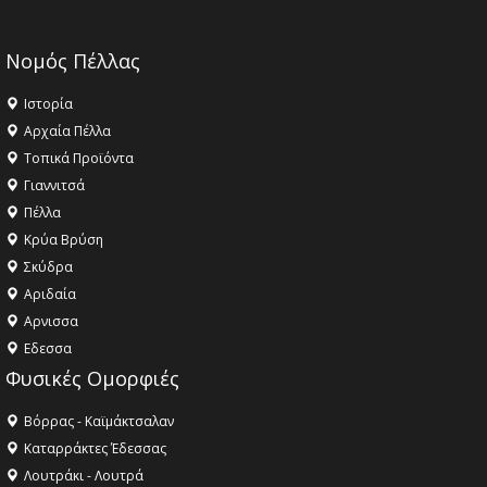
Νομός Πέλλας
Ιστορία
Αρχαία Πέλλα
Τοπικά Προϊόντα
Γιαννιτσά
Πέλλα
Κρύα Βρύση
Σκύδρα
Αριδαία
Aρνισσα
Eδεσσα
Φυσικές Ομορφιές
Βόρρας - Καϊμάκτσαλαν
Καταρράκτες Έδεσσας
Λουτράκι - Λουτρά