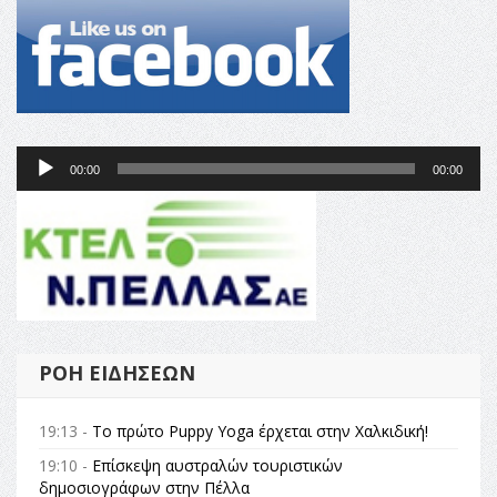
Ήχου
Πρόγραμμα
00:00
00:00
Αναπαραγωγής
Ήχου
ΡΟΉ ΕΙΔΉΣΕΩΝ
19:13 -
Το πρώτο Puppy Yoga έρχεται στην Χαλκιδική!
19:10 -
Επίσκεψη αυστραλών τουριστικών
δημοσιογράφων στην Πέλλα