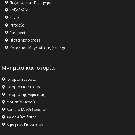
ανθρωπότητα
Πεζοπορεία - Περιήγηση
16:18 -
ΕΝΟΡΙΑΚΕΣ ΚΑΛΟΚΑΙΡΙΝΕΣ ΔΡΑΣΕΙΣ ΓΙΑ ΠΑΙΔΙΑ
Τοξοβολία
ΣΤΗΝ ΕΔΕΣΣΑ
kayak
Ιππασία
Parapente
Πίστα Moto cross
Κατάβαση Μογλενίτσας (rafting)
Μνημεία και Ιστορία
Ιστορία Έδεσσας
Ιστορία Γιαννιτσών
Ιστορία της Αλμωπίας
Μουσείο Νερού
Λουτρό Μ. Αλεξάνδρου
Αγιος Αθανάσιος
Λίμνη των Γιαννιτσών