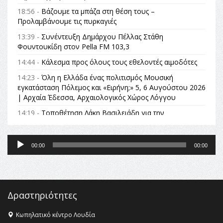
18:56 -
Βάζουμε τα μπάζα στη θέση τους –
Προλαμβάνουμε τις πυρκαγιές
13:39 -
Συνέντευξη Δημάρχου Πέλλας Στάθη
Φουντουκίδη στον Pella FM 103,3
14:44 -
Κάλεσμα προς όλους τους εθελοντές αιμοδότες
14:23 -
Όλη η Ελλάδα ένας πολιτισμός Μουσική
εγκατάσταση Πόλεμος και «Ειρήνη;» 5, 6 Αυγούστου 2026
| Αρχαία Έδεσσα, Αρχαιολογικός Χώρος Λόγγου
14:19 -
Τοποθέτηση Λάκη Βασιλειάδη για την
Αναθεώρηση του Συντάγματος: «Σε τέτοιες κορυφαίες
θεσμικές διαδικασίες υπάρχει μόνο η ευθύνη απέναντι
Πρόγραμμα
στις επόμενες γενιές»
00:00
00:00
Αναπαραγωγής
16:35 -
Το πρόγραμμα του ΠΑΟΚ στον δεύτερο γύρο του
Ήχου
Champions League!
16:27 -
Όλυμπος: Εντάχθηκε στον Κατάλογο Παγκόσμιας
Κληρονομιάς της UNESCO – Ομόφωνη η απόφαση Ο
Δραστηριότητες
Όλυμπος αναγνωρίστηκε ως φυσικό και πολιτιστικό
αγαθό εξέχουσας οικουμενικής αξίας για την
Κωπηλατικό κέντρο Λουδία