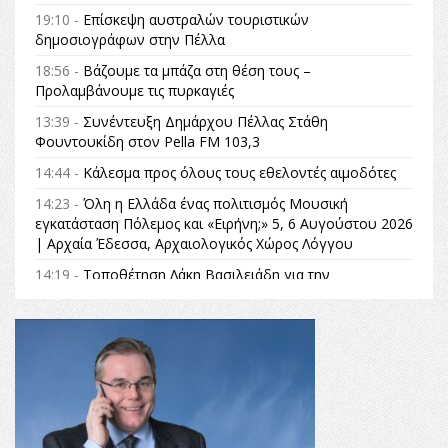
19:10 -
Επίσκεψη αυστραλών τουριστικών
δημοσιογράφων στην Πέλλα
18:56 -
Βάζουμε τα μπάζα στη θέση τους –
Προλαμβάνουμε τις πυρκαγιές
13:39 -
Συνέντευξη Δημάρχου Πέλλας Στάθη
Φουντουκίδη στον Pella FM 103,3
14:44 -
Κάλεσμα προς όλους τους εθελοντές αιμοδότες
14:23 -
Όλη η Ελλάδα ένας πολιτισμός Μουσική
εγκατάσταση Πόλεμος και «Ειρήνη;» 5, 6 Αυγούστου 2026
| Αρχαία Έδεσσα, Αρχαιολογικός Χώρος Λόγγου
14:19 -
Τοποθέτηση Λάκη Βασιλειάδη για την
Αναθεώρηση του Συντάγματος: «Σε τέτοιες κορυφαίες
θεσμικές διαδικασίες υπάρχει μόνο η ευθύνη απέναντι
στις επόμενες γενιές»
16:35 -
Το πρόγραμμα του ΠΑΟΚ στον δεύτερο γύρο του
Champions League!
16:27 -
Όλυμπος: Εντάχθηκε στον Κατάλογο Παγκόσμιας
Κληρονομιάς της UNESCO – Ομόφωνη η απόφαση Ο