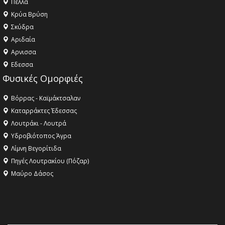
Πέλλα
Κρύα Βρύση
Σκύδρα
Αριδαία
Aρνισσα
Eδεσσα
Φυσικές Ομορφιές
Βόρρας - Καϊμάκτσαλαν
Καταρράκτες Έδεσσας
Λουτράκι - Λουτρά
Υδροβιότοπος Άγρα
Λίμνη Βεγορίτιδα
Πηγές Λουτρακίου (Πόζαρ)
Μαύρο Δάσος