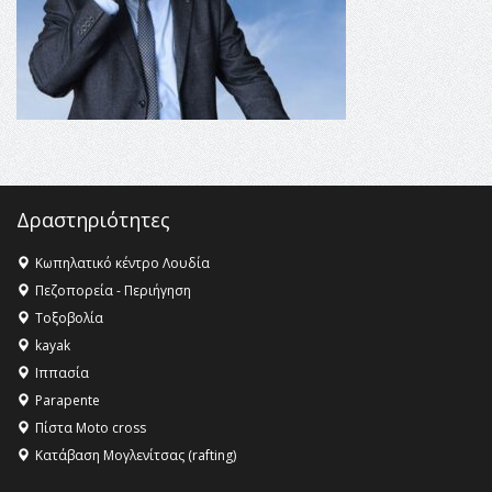
Όλυμπος αναγνωρίστηκε ως φυσικό και πολιτιστικό
αγαθό εξέχουσας οικουμενικής αξίας για την
ανθρωπότητα
16:18 -
ΕΝΟΡΙΑΚΕΣ ΚΑΛΟΚΑΙΡΙΝΕΣ ΔΡΑΣΕΙΣ ΓΙΑ ΠΑΙΔΙΑ
ΣΤΗΝ ΕΔΕΣΣΑ
Δραστηριότητες
Κωπηλατικό κέντρο Λουδία
Πεζοπορεία - Περιήγηση
Τοξοβολία
kayak
Ιππασία
Parapente
Πίστα Moto cross
Κατάβαση Μογλενίτσας (rafting)