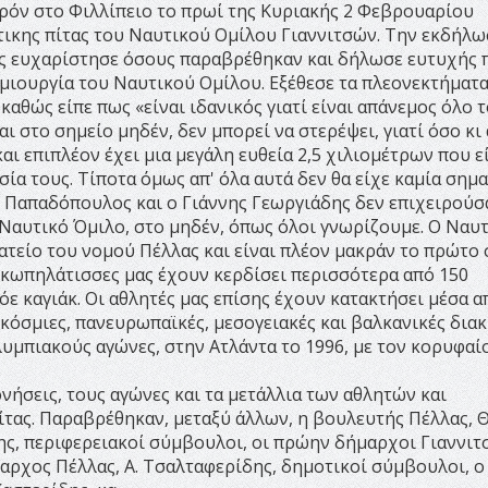
αρόν στο Φιλλίπειο το πρωί της Κυριακής 2 Φεβρουαρίου
ικης πίτας του Ναυτικού Ομίλου Γιαννιτσών. Την εκδήλ
ος ευχαρίστησε όσους παραβρέθηκαν και δήλωσε ευτυχής 
ιουργία του Ναυτικού Ομίλου. Εξέθεσε τα πλεονεκτήματα
αθώς είπε πως «είναι ιδανικός γιατί είναι απάνεμος όλο τ
αι στο σημείο μηδέν, δεν μπορεί να στερέψει, γιατί όσο κι
αι επιπλέον έχει μια μεγάλη ευθεία 2,5 χιλιομέτρων που ε
ία τους. Τίποτα όμως απ' όλα αυτά δεν θα είχε καμία σημα
ς Παπαδόπουλος και ο Γιάννης Γεωργιάδης δεν επιχειρούσ
Ναυτικό Όμιλο, στο μηδέν, όπως όλοι γνωρίζουμε. Ο Ναυ
ατείο του νομού Πέλλας και είναι πλέον μακράν το πρώτο 
ι κωπηλάτισσες μας έχουν κερδίσει περισσότερα από 150
ε καγιάκ. Οι αθλητές μας επίσης έχουν κατακτήσει μέσα α
όσμιες, πανευρωπαϊκές, μεσογειακές και βαλκανικές διακ
υμπιακούς αγώνες, στην Ατλάντα το 1996, με τον κορυφαί
νήσεις, τους αγώνες και τα μετάλλια των αθλητών και
πίτας. Παραβρέθηκαν, μεταξύ άλλων, η βουλευτής Πέλλας, Θ
ης, περιφερειακοί σύμβουλοι, οι πρώην δήμαρχοι Γιαννιτσ
αρχος Πέλλας, Α. Τσαλταφερίδης, δημοτικοί σύμβουλοι, ο