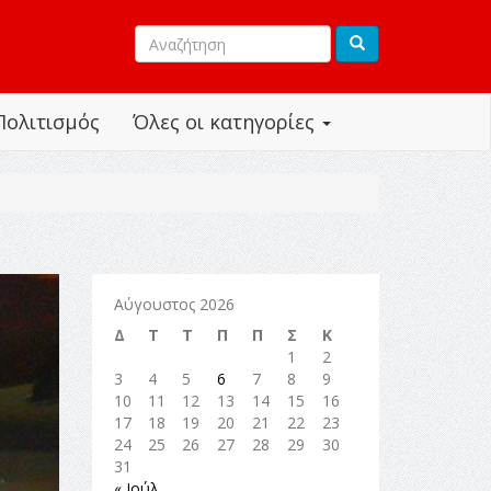
Πολιτισμός
Όλες οι κατηγορίες
Αύγουστος 2026
Δ
Τ
Τ
Π
Π
Σ
Κ
1
2
3
4
5
6
7
8
9
10
11
12
13
14
15
16
17
18
19
20
21
22
23
24
25
26
27
28
29
30
31
« Ιούλ