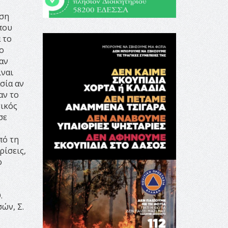
ωση
που
 το
ο
 αν
ίναι
σία αν
αν το
τικός
σε
πό τη
ρίσεις,
ο
.
ών, Σ.