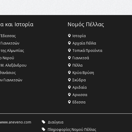
α και Ιστορία
Νομός Πέλλας
 Έδεσσας
Ιστορία
 Γιαννιτσών
Αρχαία Πέλλα
 της Αλμωπίας
Τοπικά Προϊόντα
ο Νερού
Γιαννιτσά
 Μ. Αλεξάνδρου
Πέλλα
θανάσιος
Κρύα Βρύση
ων Γιαννιτσών
Σκύδρα
Αριδαία
Aρνισσα
Eδεσσα
www.aneveno.com
Διαύγεια
Πληροφορίες Νομού Πέλλας