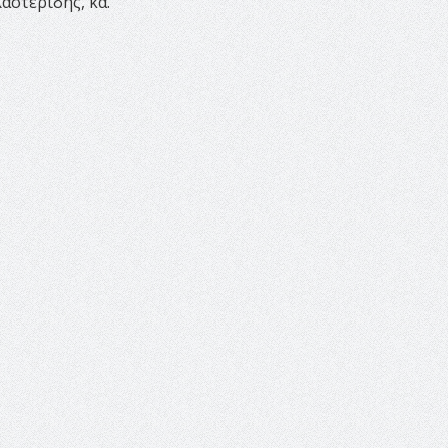
αστερίδης, κα.