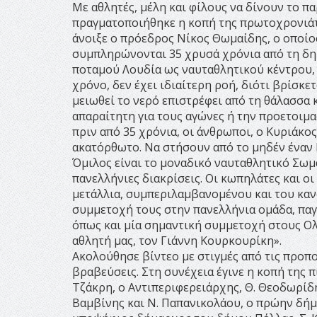
Με αθλητές, μέλη και φίλους να δίνουν το π
πραγματοποιήθηκε η κοπή της πρωτοχρονιάτ
άνοιξε ο πρόεδρος Νίκος Θωμαίδης, ο οποί
συμπληρώνονται 35 χρυσά χρόνια από τη δημ
ποταμού Λουδία ως ναυταθλητικού κέντρου, κ
χρόνο, δεν έχει ιδιαίτερη ροή, διότι βρίσκετ
μειωθεί το νερό επιστρέφει από τη θάλασσα κ
απαραίτητη για τους αγώνες ή την προετοιμασ
πριν από 35 χρόνια, οι άνθρωποι, ο Κυριάκο
ακατόρθωτο. Να στήσουν από το μηδέν έναν 
Όμιλος είναι το μοναδικό ναυταθλητικό Σωμ
πανελλήνιες διακρίσεις. Οι κωπηλάτες και ο
μετάλλια, συμπεριλαμβανομένου και του κανό
συμμετοχή τους στην πανελλήνια ομάδα, παγκ
όπως και μία σημαντική συμμετοχή στους Ολ
αθλητή μας, τον Γιάννη Κουρκουρίκη».
Ακολούθησε βίντεο με στιγμές από τις προπο
βραβεύσεις. Στη συνέχεια έγινε η κοπή της 
Τζάκρη, ο Αντιπεριφερειάρχης, Θ. Θεοδωρίδ
Βαμβίνης και Ν. Παπανικολάου, ο πρώην δήμ