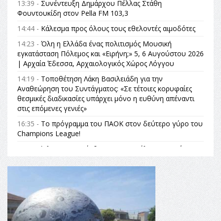
13:39 -
Συνέντευξη Δημάρχου Πέλλας Στάθη
Φουντουκίδη στον Pella FM 103,3
14:44 -
Κάλεσμα προς όλους τους εθελοντές αιμοδότες
14:23 -
Όλη η Ελλάδα ένας πολιτισμός Μουσική
εγκατάσταση Πόλεμος και «Ειρήνη;» 5, 6 Αυγούστου 2026
| Αρχαία Έδεσσα, Αρχαιολογικός Χώρος Λόγγου
14:19 -
Τοποθέτηση Λάκη Βασιλειάδη για την
Αναθεώρηση του Συντάγματος: «Σε τέτοιες κορυφαίες
θεσμικές διαδικασίες υπάρχει μόνο η ευθύνη απέναντι
στις επόμενες γενιές»
16:35 -
Το πρόγραμμα του ΠΑΟΚ στον δεύτερο γύρο του
Champions League!
16:27 -
Όλυμπος: Εντάχθηκε στον Κατάλογο Παγκόσμιας
Κληρονομιάς της UNESCO – Ομόφωνη η απόφαση Ο
Όλυμπος αναγνωρίστηκε ως φυσικό και πολιτιστικό
αγαθό εξέχουσας οικουμενικής αξίας για την
ανθρωπότητα
16:18 -
ΕΝΟΡΙΑΚΕΣ ΚΑΛΟΚΑΙΡΙΝΕΣ ΔΡΑΣΕΙΣ ΓΙΑ ΠΑΙΔΙΑ
ΣΤΗΝ ΕΔΕΣΣΑ