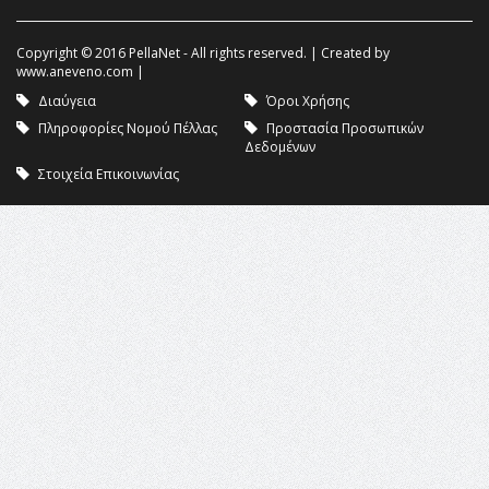
Copyright © 2016 PellaNet - All rights reserved. | Created by
www.aneveno.com
|
Διαύγεια
Όροι Χρήσης
Πληροφορίες Νομού Πέλλας
Προστασία Προσωπικών
Δεδομένων
Στοιχεία Επικοινωνίας