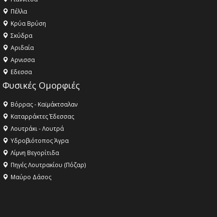
Πέλλα
Κρύα Βρύση
Σκύδρα
Αριδαία
Aρνισσα
Eδεσσα
Φυσικές Ομορφιές
Βόρρας - Καϊμάκτσαλαν
Καταρράκτες Έδεσσας
Λουτράκι - Λουτρά
Υδροβιότοπος Άγρα
Λίμνη Βεγορίτιδα
Πηγές Λουτρακίου (Πόζαρ)
Μαύρο Δάσος