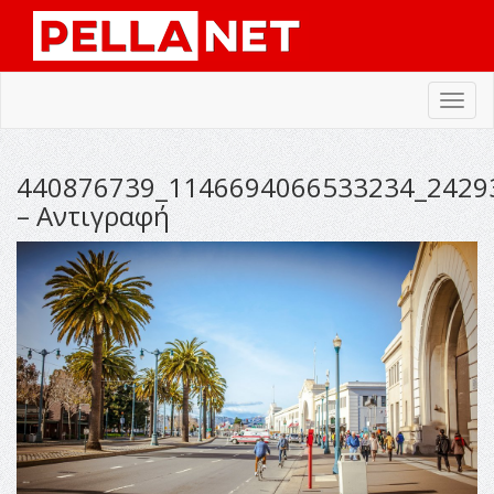
Toggl
navig
440876739_1146694066533234_2429
– Αντιγραφή