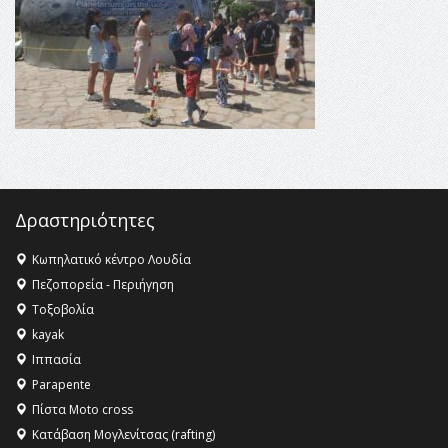
16:15 -
Εργασίες συντήρησης οδοφωτισμού στην Ενωτική
Οδό Σίνδου από την Περιφέρεια Κεντρικής Μακεδονίας
11:36 -
Λάκης Βασιλειάδης, Συνέντευξη PellaFm 103,3 για
το Μουσείο της Πέλλας, Λουτρά Πόζαρ και Χιονοδρομικό
18:09 -
Αυτό το καλοκαίρι δίνουμε ραντεβού στο πιο
όμορφο θερινό σινεμά της Ελλάδας!
Δραστηριότητες
Κωπηλατικό κέντρο Λουδία
Πεζοπορεία - Περιήγηση
Τοξοβολία
kayak
Ιππασία
Parapente
Πίστα Moto cross
Κατάβαση Μογλενίτσας (rafting)