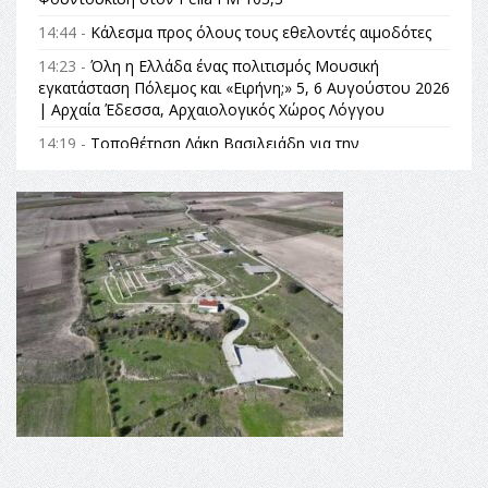
14:44 -
Κάλεσμα προς όλους τους εθελοντές αιμοδότες
14:23 -
Όλη η Ελλάδα ένας πολιτισμός Μουσική
εγκατάσταση Πόλεμος και «Ειρήνη;» 5, 6 Αυγούστου 2026
| Αρχαία Έδεσσα, Αρχαιολογικός Χώρος Λόγγου
14:19 -
Τοποθέτηση Λάκη Βασιλειάδη για την
Αναθεώρηση του Συντάγματος: «Σε τέτοιες κορυφαίες
θεσμικές διαδικασίες υπάρχει μόνο η ευθύνη απέναντι
στις επόμενες γενιές»
16:35 -
Το πρόγραμμα του ΠΑΟΚ στον δεύτερο γύρο του
Champions League!
16:27 -
Όλυμπος: Εντάχθηκε στον Κατάλογο Παγκόσμιας
Κληρονομιάς της UNESCO – Ομόφωνη η απόφαση Ο
Όλυμπος αναγνωρίστηκε ως φυσικό και πολιτιστικό
αγαθό εξέχουσας οικουμενικής αξίας για την
ανθρωπότητα
16:18 -
ΕΝΟΡΙΑΚΕΣ ΚΑΛΟΚΑΙΡΙΝΕΣ ΔΡΑΣΕΙΣ ΓΙΑ ΠΑΙΔΙΑ
ΣΤΗΝ ΕΔΕΣΣΑ