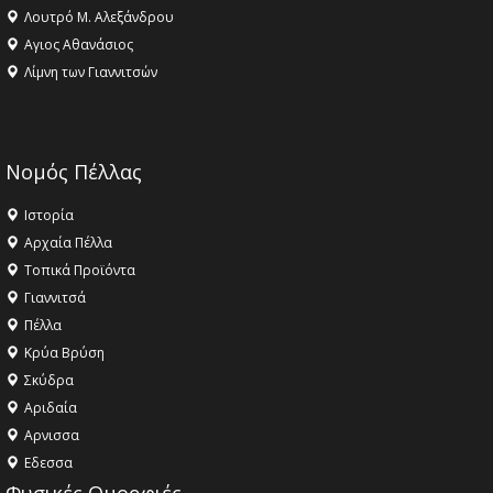
Λουτρό Μ. Αλεξάνδρου
Αγιος Αθανάσιος
Λίμνη των Γιαννιτσών
Νομός Πέλλας
Ιστορία
Αρχαία Πέλλα
Τοπικά Προϊόντα
Γιαννιτσά
Πέλλα
Κρύα Βρύση
Σκύδρα
Αριδαία
Aρνισσα
Eδεσσα