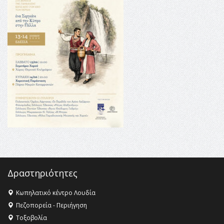
16:35 -
Το πρόγραμμα του ΠΑΟΚ στον δεύτερο γύρο του
Champions League!
16:27 -
Όλυμπος: Εντάχθηκε στον Κατάλογο Παγκόσμιας
Κληρονομιάς της UNESCO – Ομόφωνη η απόφαση Ο
Όλυμπος αναγνωρίστηκε ως φυσικό και πολιτιστικό
αγαθό εξέχουσας οικουμενικής αξίας για την
ανθρωπότητα
16:18 -
ΕΝΟΡΙΑΚΕΣ ΚΑΛΟΚΑΙΡΙΝΕΣ ΔΡΑΣΕΙΣ ΓΙΑ ΠΑΙΔΙΑ
ΣΤΗΝ ΕΔΕΣΣΑ
Δραστηριότητες
Κωπηλατικό κέντρο Λουδία
Πεζοπορεία - Περιήγηση
Τοξοβολία