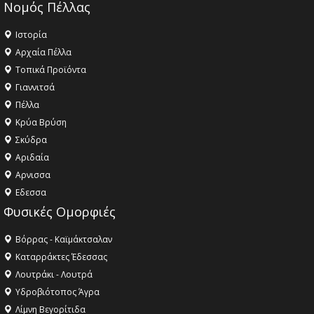
Νομός Πέλλας
Ιστορία
Αρχαία Πέλλα
Τοπικά Προϊόντα
Γιαννιτσά
Πέλλα
Κρύα Βρύση
Σκύδρα
Αριδαία
Aρνισσα
Eδεσσα
Φυσικές Ομορφιές
Βόρρας - Καϊμάκτσαλαν
Καταρράκτες Έδεσσας
Λουτράκι - Λουτρά
Υδροβιότοπος Άγρα
Λίμνη Βεγορίτιδα