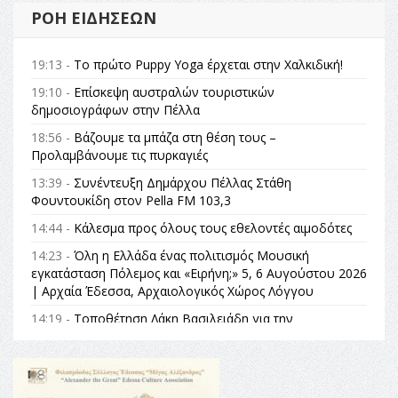
ΡΟΉ ΕΙΔΉΣΕΩΝ
19:13 -
Το πρώτο Puppy Yoga έρχεται στην Χαλκιδική!
19:10 -
Επίσκεψη αυστραλών τουριστικών
δημοσιογράφων στην Πέλλα
18:56 -
Βάζουμε τα μπάζα στη θέση τους –
Προλαμβάνουμε τις πυρκαγιές
13:39 -
Συνέντευξη Δημάρχου Πέλλας Στάθη
Φουντουκίδη στον Pella FM 103,3
14:44 -
Κάλεσμα προς όλους τους εθελοντές αιμοδότες
14:23 -
Όλη η Ελλάδα ένας πολιτισμός Μουσική
εγκατάσταση Πόλεμος και «Ειρήνη;» 5, 6 Αυγούστου 2026
| Αρχαία Έδεσσα, Αρχαιολογικός Χώρος Λόγγου
14:19 -
Τοποθέτηση Λάκη Βασιλειάδη για την
Αναθεώρηση του Συντάγματος: «Σε τέτοιες κορυφαίες
θεσμικές διαδικασίες υπάρχει μόνο η ευθύνη απέναντι
στις επόμενες γενιές»