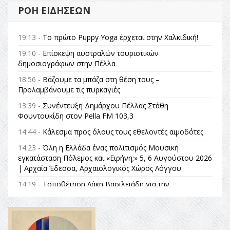
ΡΟΉ ΕΙΔΉΣΕΩΝ
19:13 -
Το πρώτο Puppy Yoga έρχεται στην Χαλκιδική!
19:10 -
Επίσκεψη αυστραλών τουριστικών
δημοσιογράφων στην Πέλλα
18:56 -
Βάζουμε τα μπάζα στη θέση τους –
Προλαμβάνουμε τις πυρκαγιές
13:39 -
Συνέντευξη Δημάρχου Πέλλας Στάθη
Φουντουκίδη στον Pella FM 103,3
14:44 -
Κάλεσμα προς όλους τους εθελοντές αιμοδότες
14:23 -
Όλη η Ελλάδα ένας πολιτισμός Μουσική
εγκατάσταση Πόλεμος και «Ειρήνη;» 5, 6 Αυγούστου 2026
| Αρχαία Έδεσσα, Αρχαιολογικός Χώρος Λόγγου
14:19 -
Τοποθέτηση Λάκη Βασιλειάδη για την
Αναθεώρηση του Συντάγματος: «Σε τέτοιες κορυφαίες
θεσμικές διαδικασίες υπάρχει μόνο η ευθύνη απέναντι
στις επόμενες γενιές»