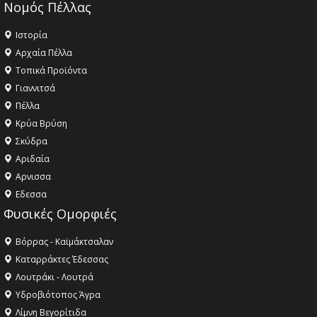
Νομός Πέλλας
Ιστορία
Αρχαία Πέλλα
Τοπικά Προϊόντα
Γιαννιτσά
Πέλλα
Κρύα Βρύση
Σκύδρα
Αριδαία
Aρνισσα
Eδεσσα
Φυσικές Ομορφιές
Βόρρας - Καϊμάκτσαλαν
Καταρράκτες Έδεσσας
Λουτράκι - Λουτρά
Υδροβιότοπος Άγρα
Λίμνη Βεγορίτιδα