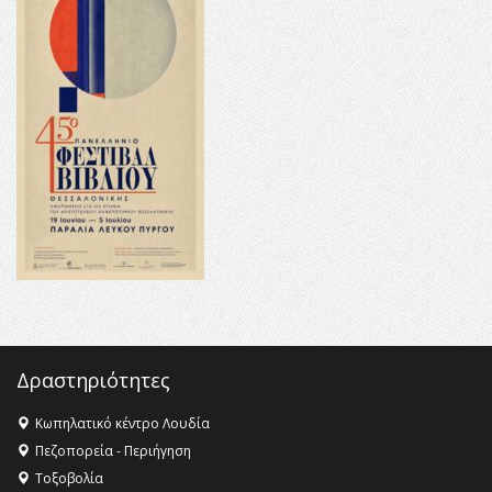
16:35 -
Το πρόγραμμα του ΠΑΟΚ στον δεύτερο γύρο του
Champions League!
16:27 -
Όλυμπος: Εντάχθηκε στον Κατάλογο Παγκόσμιας
Κληρονομιάς της UNESCO – Ομόφωνη η απόφαση Ο
Όλυμπος αναγνωρίστηκε ως φυσικό και πολιτιστικό
αγαθό εξέχουσας οικουμενικής αξίας για την
ανθρωπότητα
16:18 -
ΕΝΟΡΙΑΚΕΣ ΚΑΛΟΚΑΙΡΙΝΕΣ ΔΡΑΣΕΙΣ ΓΙΑ ΠΑΙΔΙΑ
ΣΤΗΝ ΕΔΕΣΣΑ
Δραστηριότητες
Κωπηλατικό κέντρο Λουδία
Πεζοπορεία - Περιήγηση
Τοξοβολία