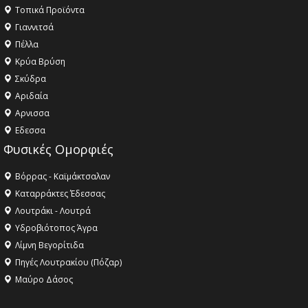
Τοπικά Προϊόντα
Γιαννιτσά
Πέλλα
Κρύα Βρύση
Σκύδρα
Αριδαία
Aρνισσα
Eδεσσα
Φυσικές Ομορφιές
Βόρρας - Καϊμάκτσαλαν
Καταρράκτες Έδεσσας
Λουτράκι - Λουτρά
Υδροβιότοπος Άγρα
Λίμνη Βεγορίτιδα
Πηγές Λουτρακίου (Πόζαρ)
Μαύρο Δάσος