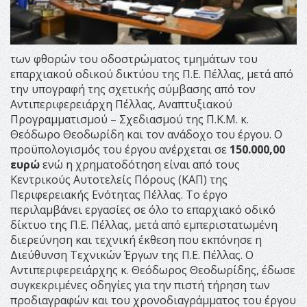
των φθορών του οδοστρώματος τμημάτων του
επαρχιακού οδικού δικτύου της Π.Ε. Πέλλας, μετά από
την υπογραφή της σχετικής σύμβασης από τον
Αντιπεριφερειάρχη Πέλλας, Αναπτυξιακού
Προγραμματισμού – Σχεδιασμού της Π.Κ.Μ. κ.
Θεόδωρο Θεοδωρίδη και τον ανάδοχο του έργου. Ο
προϋπολογισμός του έργου ανέρχεται σε
150.000,00
ευρώ
ενώ η χρηματοδότηση είναι από τους
Κεντρικούς Αυτοτελείς Πόρους (ΚΑΠ) της
Περιφερειακής Ενότητας Πέλλας. Το έργο
περιλαμβάνει εργασίες σε όλο το επαρχιακό οδικό
δίκτυο της Π.Ε. Πέλλας, μετά από εμπεριστατωμένη
διερεύνηση και τεχνική έκθεση που εκπόνησε η
Διεύθυνση Τεχνικών Έργων της Π.Ε. Πέλλας. Ο
Αντιπεριφερειάρχης κ. Θεόδωρος Θεοδωρίδης, έδωσε
συγκεκριμένες οδηγίες για την πιστή τήρηση των
προδιαγραφών και του χρονοδιαγράμματος του έργου