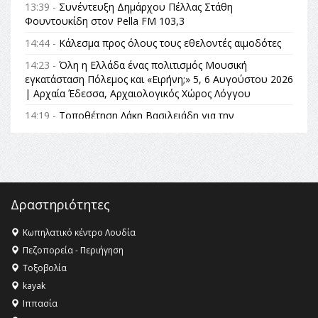
13:39 -
Συνέντευξη Δημάρχου Πέλλας Στάθη
Φουντουκίδη στον Pella FM 103,3
14:44 -
Κάλεσμα προς όλους τους εθελοντές αιμοδότες
14:23 -
Όλη η Ελλάδα ένας πολιτισμός Μουσική
εγκατάσταση Πόλεμος και «Ειρήνη;» 5, 6 Αυγούστου 2026
| Αρχαία Έδεσσα, Αρχαιολογικός Χώρος Λόγγου
14:19 -
Τοποθέτηση Λάκη Βασιλειάδη για την
Αναθεώρηση του Συντάγματος: «Σε τέτοιες κορυφαίες
θεσμικές διαδικασίες υπάρχει μόνο η ευθύνη απέναντι
στις επόμενες γενιές»
16:35 -
Το πρόγραμμα του ΠΑΟΚ στον δεύτερο γύρο του
Champions League!
Δραστηριότητες
16:27 -
Όλυμπος: Εντάχθηκε στον Κατάλογο Παγκόσμιας
Κληρονομιάς της UNESCO – Ομόφωνη η απόφαση Ο
Κωπηλατικό κέντρο Λουδία
Όλυμπος αναγνωρίστηκε ως φυσικό και πολιτιστικό
Πεζοπορεία - Περιήγηση
αγαθό εξέχουσας οικουμενικής αξίας για την
Τοξοβολία
ανθρωπότητα
kayak
16:18 -
ΕΝΟΡΙΑΚΕΣ ΚΑΛΟΚΑΙΡΙΝΕΣ ΔΡΑΣΕΙΣ ΓΙΑ ΠΑΙΔΙΑ
Ιππασία
ΣΤΗΝ ΕΔΕΣΣΑ