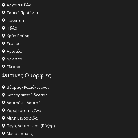
Αρχαία Πέλλα
Τοπικά Προϊόντα
Γιαννιτσά
Πέλλα
Κρύα Βρύση
Σκύδρα
Αριδαία
Aρνισσα
Eδεσσα
Φυσικές Ομορφιές
Βόρρας - Καϊμάκτσαλαν
Καταρράκτες Έδεσσας
Λουτράκι - Λουτρά
Υδροβιότοπος Άγρα
Λίμνη Βεγορίτιδα
Πηγές Λουτρακίου (Πόζαρ)
Μαύρο Δάσος