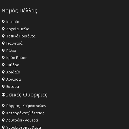
Νομός Πέλλας
Ιστορία
Αρχαία Πέλλα
Τοπικά Προϊόντα
Γιαννιτσά
Πέλλα
Κρύα Βρύση
Σκύδρα
Αριδαία
Aρνισσα
Eδεσσα
Φυσικές Ομορφιές
Βόρρας - Καϊμάκτσαλαν
Καταρράκτες Έδεσσας
Λουτράκι - Λουτρά
Υδροβιότοπος Άγρα