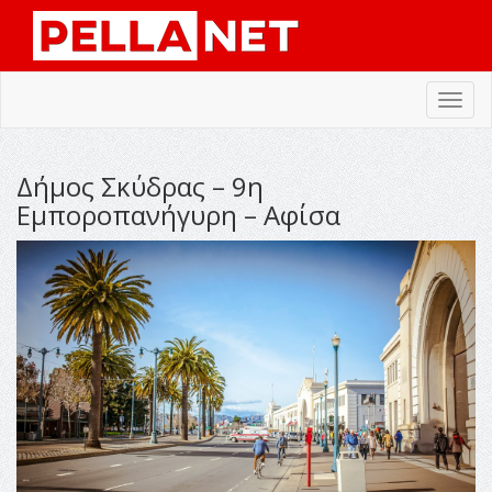
Toggl
navig
Δήμος Σκύδρας – 9η
Εμποροπανήγυρη – Αφίσα