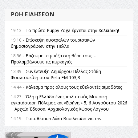
ΡΟΉ ΕΙΔΉΣΕΩΝ
19:13 -
Το πρώτο Puppy Yoga έρχεται στην Χαλκιδική!
19:10 -
Επίσκεψη αυστραλών τουριστικών
δημοσιογράφων στην Πέλλα
18:56 -
Βάζουμε τα μπάζα στη θέση τους –
Προλαμβάνουμε τις πυρκαγιές
13:39 -
Συνέντευξη Δημάρχου Πέλλας Στάθη
Φουντουκίδη στον Pella FM 103,3
14:44 -
Κάλεσμα προς όλους τους εθελοντές αιμοδότες
14:23 -
Όλη η Ελλάδα ένας πολιτισμός Μουσική
εγκατάσταση Πόλεμος και «Ειρήνη;» 5, 6 Αυγούστου 2026
| Αρχαία Έδεσσα, Αρχαιολογικός Χώρος Λόγγου
14:19 -
Τοποθέτηση Λάκη Βασιλειάδη για την
Αναθεώρηση του Συντάγματος: «Σε τέτοιες κορυφαίες
θεσμικές διαδικασίες υπάρχει μόνο η ευθύνη απέναντι
στις επόμενες γενιές»