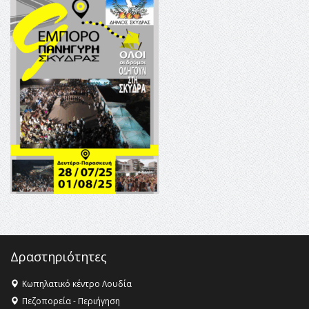
16:35 -
Το πρόγραμμα του ΠΑΟΚ στον δεύτερο γύρο του
Champions League!
16:27 -
Όλυμπος: Εντάχθηκε στον Κατάλογο Παγκόσμιας
Κληρονομιάς της UNESCO – Ομόφωνη η απόφαση Ο
Όλυμπος αναγνωρίστηκε ως φυσικό και πολιτιστικό
αγαθό εξέχουσας οικουμενικής αξίας για την
ανθρωπότητα
16:18 -
ΕΝΟΡΙΑΚΕΣ ΚΑΛΟΚΑΙΡΙΝΕΣ ΔΡΑΣΕΙΣ ΓΙΑ ΠΑΙΔΙΑ
ΣΤΗΝ ΕΔΕΣΣΑ
Δραστηριότητες
Κωπηλατικό κέντρο Λουδία
Πεζοπορεία - Περιήγηση