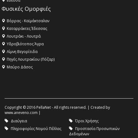
Eδεσσα
Φυσικές Ομορφιές
Βόρρας - Καϊμάκτσαλαν
Καταρράκτες Έδεσσας
Λουτράκι - Λουτρά
Υδροβιότοπος Άγρα
Λίμνη Βεγορίτιδα
Πηγές Λουτρακίου (Πόζαρ)
Μαύρο Δάσος
Copyright © 2016 PellaNet - All rights reserved. | Created by
www.aneveno.com
|
Διαύγεια
Όροι Χρήσης
Πληροφορίες Νομού Πέλλας
Προστασία Προσωπικών
Δεδομένων