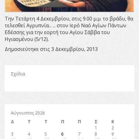
Την Τετάρτη 4 Δεκεμβρίου, στις 9.00 μ.μ. το βράδυ, θα
τελεσθεί Αγρυπνία... ... στον Ιερό Ναό Αγίων Πάντων
Εδέσσης για την εορτή του Αγίου Σάββα του
Ηγιασμένου (5/12).
Δημοσιεύτηκε στις 3 Δεκεμβρίου, 2013
Σχόλια
Αύγουστος 2026
Δ
Τ
Τ
Π
Π
Σ
Κ
1
2
3
4
5
6
7
8
9