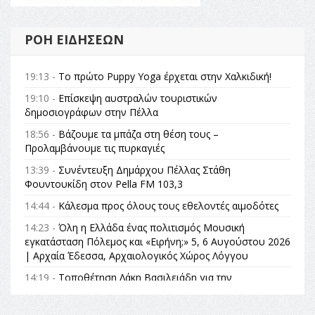
ΡΟΉ ΕΙΔΉΣΕΩΝ
19:13 -
Το πρώτο Puppy Yoga έρχεται στην Χαλκιδική!
19:10 -
Επίσκεψη αυστραλών τουριστικών
δημοσιογράφων στην Πέλλα
18:56 -
Βάζουμε τα μπάζα στη θέση τους –
Προλαμβάνουμε τις πυρκαγιές
13:39 -
Συνέντευξη Δημάρχου Πέλλας Στάθη
Φουντουκίδη στον Pella FM 103,3
14:44 -
Κάλεσμα προς όλους τους εθελοντές αιμοδότες
14:23 -
Όλη η Ελλάδα ένας πολιτισμός Μουσική
εγκατάσταση Πόλεμος και «Ειρήνη;» 5, 6 Αυγούστου 2026
| Αρχαία Έδεσσα, Αρχαιολογικός Χώρος Λόγγου
14:19 -
Τοποθέτηση Λάκη Βασιλειάδη για την
Αναθεώρηση του Συντάγματος: «Σε τέτοιες κορυφαίες
θεσμικές διαδικασίες υπάρχει μόνο η ευθύνη απέναντι