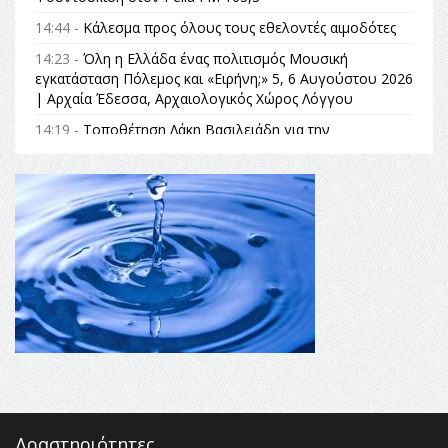
14:44 -
Κάλεσμα προς όλους τους εθελοντές αιμοδότες
14:23 -
Όλη η Ελλάδα ένας πολιτισμός Μουσική
εγκατάσταση Πόλεμος και «Ειρήνη;» 5, 6 Αυγούστου 2026
| Αρχαία Έδεσσα, Αρχαιολογικός Χώρος Λόγγου
14:19 -
Τοποθέτηση Λάκη Βασιλειάδη για την
Αναθεώρηση του Συντάγματος: «Σε τέτοιες κορυφαίες
θεσμικές διαδικασίες υπάρχει μόνο η ευθύνη απέναντι
στις επόμενες γενιές»
16:35 -
Το πρόγραμμα του ΠΑΟΚ στον δεύτερο γύρο του
Champions League!
16:27 -
Όλυμπος: Εντάχθηκε στον Κατάλογο Παγκόσμιας
Κληρονομιάς της UNESCO – Ομόφωνη η απόφαση Ο
Όλυμπος αναγνωρίστηκε ως φυσικό και πολιτιστικό
αγαθό εξέχουσας οικουμενικής αξίας για την
ανθρωπότητα
16:18 -
ΕΝΟΡΙΑΚΕΣ ΚΑΛΟΚΑΙΡΙΝΕΣ ΔΡΑΣΕΙΣ ΓΙΑ ΠΑΙΔΙΑ
ΣΤΗΝ ΕΔΕΣΣΑ
Δραστηριότητες