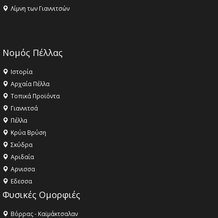
Λίμνη των Γιαννιτσών
Νομός Πέλλας
Ιστορία
Αρχαία Πέλλα
Τοπικά Προϊόντα
Γιαννιτσά
Πέλλα
Κρύα Βρύση
Σκύδρα
Αριδαία
Aρνισσα
Eδεσσα
Φυσικές Ομορφιές
Βόρρας - Καϊμάκτσαλαν