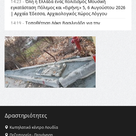
14:23 -
Όλη η Ελλάδα ένας πολιτισμός Μουσική
εγκατάσταση Πόλεμος και «Ειρήνη;» 5, 6 Αυγούστου 2026
| Αρχαία Έδεσσα, Αρχαιολογικός Χώρος Λόγγου
14:19 -
Τοποθέτηση Λάκη Βασιλειάδη για την
Αναθεώρηση του Συντάγματος: «Σε τέτοιες κορυφαίες
θεσμικές διαδικασίες υπάρχει μόνο η ευθύνη απέναντι
στις επόμενες γενιές»
16:35 -
Το πρόγραμμα του ΠΑΟΚ στον δεύτερο γύρο του
Champions League!
16:27 -
Όλυμπος: Εντάχθηκε στον Κατάλογο Παγκόσμιας
Κληρονομιάς της UNESCO – Ομόφωνη η απόφαση Ο
Όλυμπος αναγνωρίστηκε ως φυσικό και πολιτιστικό
αγαθό εξέχουσας οικουμενικής αξίας για την
ανθρωπότητα
16:18 -
ΕΝΟΡΙΑΚΕΣ ΚΑΛΟΚΑΙΡΙΝΕΣ ΔΡΑΣΕΙΣ ΓΙΑ ΠΑΙΔΙΑ
ΣΤΗΝ ΕΔΕΣΣΑ
Δραστηριότητες
Κωπηλατικό κέντρο Λουδία
Πεζοπορεία - Περιήγηση