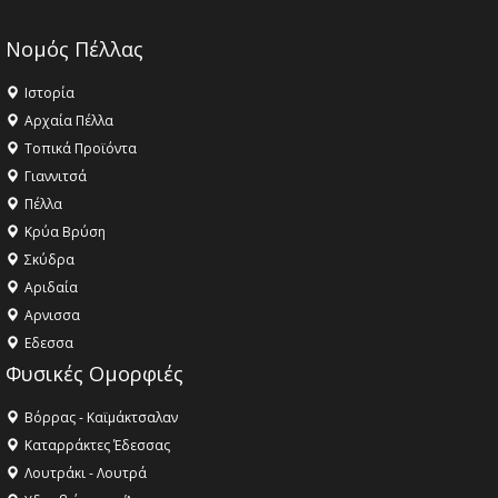
Νομός Πέλλας
Ιστορία
Αρχαία Πέλλα
Τοπικά Προϊόντα
Γιαννιτσά
Πέλλα
Κρύα Βρύση
Σκύδρα
Αριδαία
Aρνισσα
Eδεσσα
Φυσικές Ομορφιές
Βόρρας - Καϊμάκτσαλαν
Καταρράκτες Έδεσσας
Λουτράκι - Λουτρά