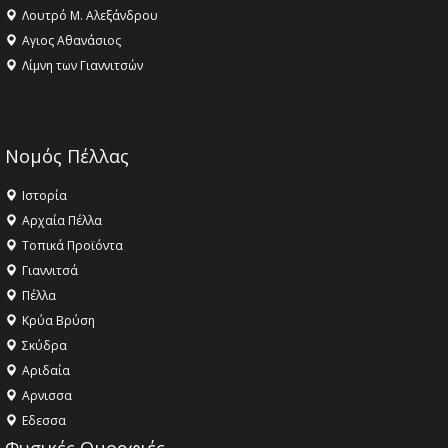
Λουτρό Μ. Αλεξάνδρου
Αγιος Αθανάσιος
Λίμνη των Γιαννιτσών
Νομός Πέλλας
Ιστορία
Αρχαία Πέλλα
Τοπικά Προϊόντα
Γιαννιτσά
Πέλλα
Κρύα Βρύση
Σκύδρα
Αριδαία
Aρνισσα
Eδεσσα