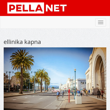
Toggl
navig
ellinika kapna