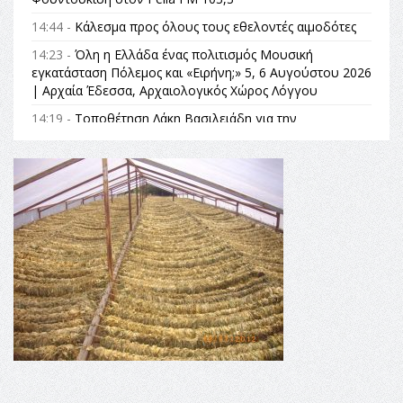
14:44 -
Κάλεσμα προς όλους τους εθελοντές αιμοδότες
14:23 -
Όλη η Ελλάδα ένας πολιτισμός Μουσική
εγκατάσταση Πόλεμος και «Ειρήνη;» 5, 6 Αυγούστου 2026
| Αρχαία Έδεσσα, Αρχαιολογικός Χώρος Λόγγου
14:19 -
Τοποθέτηση Λάκη Βασιλειάδη για την
Αναθεώρηση του Συντάγματος: «Σε τέτοιες κορυφαίες
θεσμικές διαδικασίες υπάρχει μόνο η ευθύνη απέναντι
στις επόμενες γενιές»
16:35 -
Το πρόγραμμα του ΠΑΟΚ στον δεύτερο γύρο του
Champions League!
16:27 -
Όλυμπος: Εντάχθηκε στον Κατάλογο Παγκόσμιας
Κληρονομιάς της UNESCO – Ομόφωνη η απόφαση Ο
Όλυμπος αναγνωρίστηκε ως φυσικό και πολιτιστικό
αγαθό εξέχουσας οικουμενικής αξίας για την
ανθρωπότητα
16:18 -
ΕΝΟΡΙΑΚΕΣ ΚΑΛΟΚΑΙΡΙΝΕΣ ΔΡΑΣΕΙΣ ΓΙΑ ΠΑΙΔΙΑ
ΣΤΗΝ ΕΔΕΣΣΑ