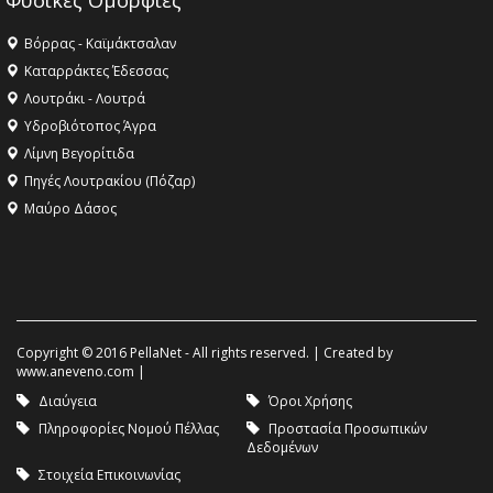
Φυσικές Ομορφιές
Βόρρας - Καϊμάκτσαλαν
Καταρράκτες Έδεσσας
Λουτράκι - Λουτρά
Υδροβιότοπος Άγρα
Λίμνη Βεγορίτιδα
Πηγές Λουτρακίου (Πόζαρ)
Μαύρο Δάσος
Copyright © 2016 PellaNet - All rights reserved. | Created by
www.aneveno.com
|
Διαύγεια
Όροι Χρήσης
Πληροφορίες Νομού Πέλλας
Προστασία Προσωπικών
Δεδομένων
Στοιχεία Επικοινωνίας