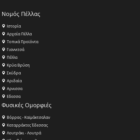
Νομός Πέλλας
Ιστορία
Αρχαία Πέλλα
Τοπικά Προϊόντα
Γιαννιτσά
Πέλλα
Κρύα Βρύση
Σκύδρα
Αριδαία
Aρνισσα
Eδεσσα
Φυσικές Ομορφιές
Βόρρας - Καϊμάκτσαλαν
Καταρράκτες Έδεσσας
Λουτράκι - Λουτρά