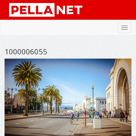
Toggl
navig
1000006055