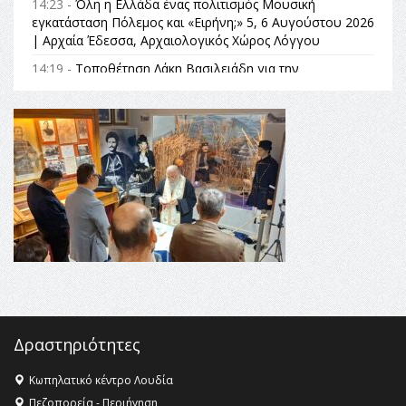
14:23 -
Όλη η Ελλάδα ένας πολιτισμός Μουσική
εγκατάσταση Πόλεμος και «Ειρήνη;» 5, 6 Αυγούστου 2026
| Αρχαία Έδεσσα, Αρχαιολογικός Χώρος Λόγγου
14:19 -
Τοποθέτηση Λάκη Βασιλειάδη για την
Αναθεώρηση του Συντάγματος: «Σε τέτοιες κορυφαίες
θεσμικές διαδικασίες υπάρχει μόνο η ευθύνη απέναντι
στις επόμενες γενιές»
16:35 -
Το πρόγραμμα του ΠΑΟΚ στον δεύτερο γύρο του
Champions League!
16:27 -
Όλυμπος: Εντάχθηκε στον Κατάλογο Παγκόσμιας
Κληρονομιάς της UNESCO – Ομόφωνη η απόφαση Ο
Όλυμπος αναγνωρίστηκε ως φυσικό και πολιτιστικό
αγαθό εξέχουσας οικουμενικής αξίας για την
ανθρωπότητα
16:18 -
ΕΝΟΡΙΑΚΕΣ ΚΑΛΟΚΑΙΡΙΝΕΣ ΔΡΑΣΕΙΣ ΓΙΑ ΠΑΙΔΙΑ
ΣΤΗΝ ΕΔΕΣΣΑ
Δραστηριότητες
Κωπηλατικό κέντρο Λουδία
Πεζοπορεία - Περιήγηση