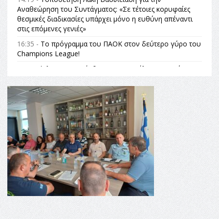
Αναθεώρηση του Συντάγματος: «Σε τέτοιες κορυφαίες
θεσμικές διαδικασίες υπάρχει μόνο η ευθύνη απέναντι
στις επόμενες γενιές»
16:35 -
Το πρόγραμμα του ΠΑΟΚ στον δεύτερο γύρο του
Champions League!
16:27 -
Όλυμπος: Εντάχθηκε στον Κατάλογο Παγκόσμιας
Κληρονομιάς της UNESCO – Ομόφωνη η απόφαση Ο
Όλυμπος αναγνωρίστηκε ως φυσικό και πολιτιστικό
αγαθό εξέχουσας οικουμενικής αξίας για την
ανθρωπότητα
16:18 -
ΕΝΟΡΙΑΚΕΣ ΚΑΛΟΚΑΙΡΙΝΕΣ ΔΡΑΣΕΙΣ ΓΙΑ ΠΑΙΔΙΑ
ΣΤΗΝ ΕΔΕΣΣΑ
16:15 -
Εργασίες συντήρησης οδοφωτισμού στην Ενωτική
Οδό Σίνδου από την Περιφέρεια Κεντρικής Μακεδονίας
11:36 -
Λάκης Βασιλειάδης, Συνέντευξη PellaFm 103,3 για
το Μουσείο της Πέλλας, Λουτρά Πόζαρ και Χιονοδρομικό
18:09 -
Αυτό το καλοκαίρι δίνουμε ραντεβού στο πιο
όμορφο θερινό σινεμά της Ελλάδας!