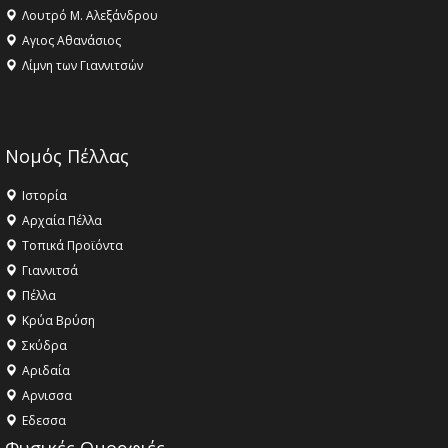
Λουτρό Μ. Αλεξάνδρου
Αγιος Αθανάσιος
Λίμνη των Γιαννιτσών
Νομός Πέλλας
Ιστορία
Αρχαία Πέλλα
Τοπικά Προϊόντα
Γιαννιτσά
Πέλλα
Κρύα Βρύση
Σκύδρα
Αριδαία
Aρνισσα
Eδεσσα