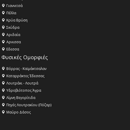
Γιαννιτσά
Πέλλα
Κρύα Βρύση
Σκύδρα
Αριδαία
Aρνισσα
Eδεσσα
Φυσικές Ομορφιές
Βόρρας - Καϊμάκτσαλαν
Καταρράκτες Έδεσσας
Λουτράκι - Λουτρά
Υδροβιότοπος Άγρα
Λίμνη Βεγορίτιδα
Πηγές Λουτρακίου (Πόζαρ)
Μαύρο Δάσος