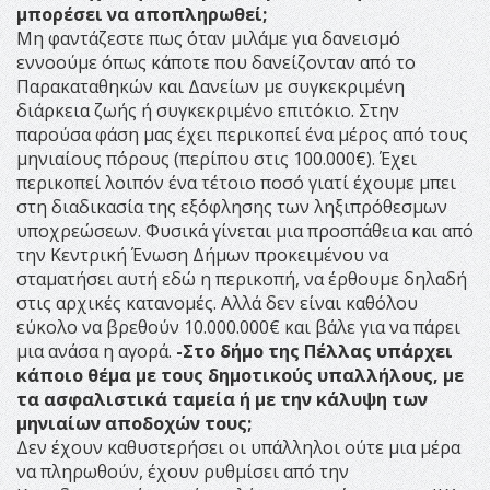
μπορέσει να αποπληρωθεί;
Μη φαντάζεστε πως όταν μιλάμε για δανεισμό
εννοούμε όπως κάποτε που δανείζονταν από το
Παρακαταθηκών και Δανείων με συγκεκριμένη
διάρκεια ζωής ή συγκεκριμένο επιτόκιο. Στην
παρούσα φάση μας έχει περικοπεί ένα μέρος από τους
μηνιαίους πόρους (περίπου στις 100.000€). Έχει
περικοπεί λοιπόν ένα τέτοιο ποσό γιατί έχουμε μπει
στη διαδικασία της εξόφλησης των ληξιπρόθεσμων
υποχρεώσεων. Φυσικά γίνεται μια προσπάθεια και από
την Κεντρική Ένωση Δήμων προκειμένου να
σταματήσει αυτή εδώ η περικοπή, να έρθουμε δηλαδή
στις αρχικές κατανομές. Αλλά δεν είναι καθόλου
εύκολο να βρεθούν 10.000.000€ και βάλε για να πάρει
μια ανάσα η αγορά.
-Στο δήμο της Πέλλας υπάρχει
κάποιο θέμα με τους δημοτικούς υπαλλήλους, με
τα ασφαλιστικά ταμεία ή με την κάλυψη των
μηνιαίων αποδοχών τους;
Δεν έχουν καθυστερήσει οι υπάλληλοι ούτε μια μέρα
να πληρωθούν, έχουν ρυθμίσει από την