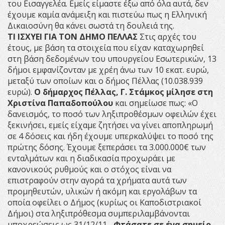
του Εισαγγελέα. Εμείς είμαστε έξω από όλα αυτά, δεν
έχουμε καμία ανάμειξη και πιστεύω πως η Ελληνική
Δικαιοσύνη θα κάνει σωστά τη δουλειά της.
ΤΙ ΙΣΧΥΕΙ ΓΙΑ ΤΟΝ ΔΗΜΟ ΠΕΛΛΑΣ
Στις αρχές του
έτους, με βάση τα στοιχεία που είχαν καταχωρηθεί
στη βάση δεδομένων του υπουργείου Εσωτερικών, 13
δήμοι εμφανίζονταν με χρέη άνω των 10 εκατ. ευρώ,
μεταξύ των οποίων και ο δήμος Πέλλας (10.038.939
ευρώ).
Ο δήμαρχος Πέλλας, Γ. Στάμκος μίλησε στη
Χριστίνα Παπαδοπούλου
και σημείωσε πως: «Ο
δανεισμός, το ποσό των ληξιπροθέσμων οφειλών έχει
ξεκινήσει, εμείς είχαμε ζητήσει να γίνει αποπληρωμή
σε 4 δόσεις και ήδη έχουμε υπερκαλύψει το ποσό της
πρώτης δόσης. Έχουμε ξεπεράσει τα 3.000.000€ των
ενταλμάτων και η διαδικασία προχωράει με
κανονικούς ρυθμούς και ο στόχος είναι να
επιστραφούν στην αγορά τα χρήματα αυτά των
προμηθευτών, υλικών ή ακόμη και εργολάβων τα
οποία οφείλει ο Δήμος (κυρίως οι Καποδιστριακοί
Δήμοι) στα ληξιπρόθεσμα συμπεριλαμβάνονται
υποχρεώσεις ως 31/12/11.
-Φτάσατε σε ένα σημείο