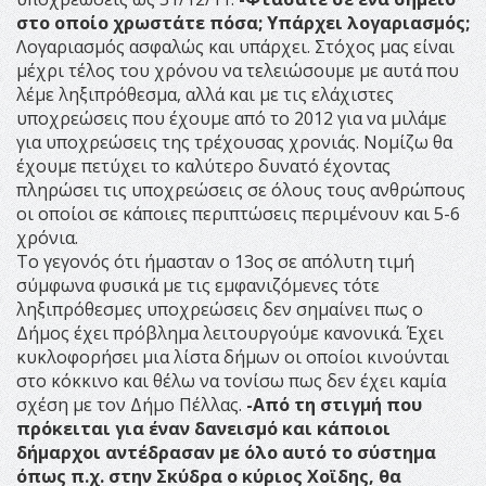
στο οποίο χρωστάτε πόσα; Υπάρχει λογαριασμός;
Λογαριασμός ασφαλώς και υπάρχει. Στόχος μας είναι
μέχρι τέλος του χρόνου να τελειώσουμε με αυτά που
λέμε ληξιπρόθεσμα, αλλά και με τις ελάχιστες
υποχρεώσεις που έχουμε από το 2012 για να μιλάμε
για υποχρεώσεις της τρέχουσας χρονιάς. Νομίζω θα
έχουμε πετύχει το καλύτερο δυνατό έχοντας
πληρώσει τις υποχρεώσεις σε όλους τους ανθρώπους
οι οποίοι σε κάποιες περιπτώσεις περιμένουν και 5-6
χρόνια.
Το γεγονός ότι ήμασταν ο 13ος σε απόλυτη τιμή
σύμφωνα φυσικά με τις εμφανιζόμενες τότε
ληξιπρόθεσμες υποχρεώσεις δεν σημαίνει πως ο
Δήμος έχει πρόβλημα λειτουργούμε κανονικά. Έχει
κυκλοφορήσει μια λίστα δήμων οι οποίοι κινούνται
στο κόκκινο και θέλω να τονίσω πως δεν έχει καμία
σχέση με τον Δήμο Πέλλας.
-Από τη στιγμή που
πρόκειται για έναν δανεισμό και κάποιοι
δήμαρχοι αντέδρασαν με όλο αυτό το σύστημα
όπως π.χ. στην Σκύδρα ο κύριος Χοϊδης, θα