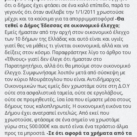
ότι ο δήμος έχει φτάσει σε ένα καλό επίπεδο, παρά το
γεγονός ότι όταν ανέλαβε την 1/1/2011 χρωστούσε
μέχρι και τα καύσιμα για τα απορριμματοφόρα!
-Θα
τεθεί ο Δήμος Έδεσσας σε οικονομικό έλεγχο;
Εμείς ήμασταν από την αρχή στον οικονομικό έλεγχο
των 10 δήμων της Ελλάδας και αυτό είναι και υγιές
γιατί θες να μάθεις τι γίνεται οικονομικά, αλλά και να
δείξεις στον κόσμο. Παραφράστηκε λίγο το άρθρο του
«Έθνους» γιατί δεν έλεγε ότι ήμασταν στο
Παρατηρητήριο, αλλά ότι θα μπούμε στον οικονομικό
έλεγχο. Συμφωνήσαμε λοιπόν μετά από σύσκεψη με
τον κύριο Μουράτογλου που είναι Αντιδήμαρχος
Οικονομικών πως εμείς δεν χρωστάμε ούτε στη Δ.Ο.Υ
ούτε στα ασφαλιστικά ταμεία, ούτε σε εργολάβους,
ούτε σε προμηθευτές, ίσα ίσα που είμαστε μέσα στους
δήμους τους καλοπληρωτές. Η οικονομική εικόνα του
Δήμου έχει ανατραπεί εντελώς. Από εκεί που
χρωστούσε, φτάσαμε σε ένα σημείο να χρωστάμε
γύρω στις 500.000€ και αυτό είναι ένα τεράστιο άλμα
προς τα μπροστά.
-Σε ότι αφορά τα χρήματα από τα