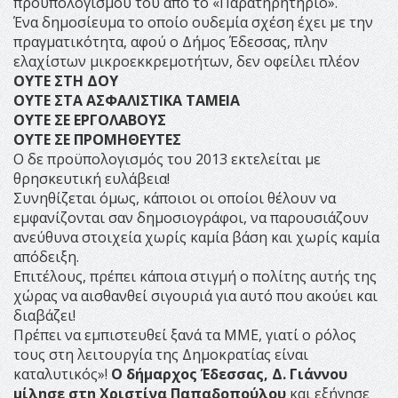
προϋπολογισμού του από το «Παρατηρητήριο».
Ένα δημοσίευμα το οποίο ουδεμία σχέση έχει με την
πραγματικότητα, αφού ο Δήμος Έδεσσας, πλην
ελαχίστων μικροεκκρεμοτήτων, δεν οφείλει πλέον
ΟΥΤΕ ΣΤΗ ΔΟΥ
ΟΥΤΕ ΣΤΑ ΑΣΦΑΛΙΣΤΙΚΑ ΤΑΜΕΙΑ
ΟΥΤΕ ΣΕ ΕΡΓΟΛΑΒΟΥΣ
ΟΥΤΕ ΣΕ ΠΡΟΜΗΘΕΥΤΕΣ
Ο δε προϋπολογισμός του 2013 εκτελείται με
θρησκευτική ευλάβεια!
Συνηθίζεται όμως, κάποιοι οι οποίοι θέλουν να
εμφανίζονται σαν δημοσιογράφοι, να παρουσιάζουν
ανεύθυνα στοιχεία χωρίς καμία βάση και χωρίς καμία
απόδειξη.
Επιτέλους, πρέπει κάποια στιγμή ο πολίτης αυτής της
χώρας να αισθανθεί σιγουριά για αυτό που ακούει και
διαβάζει!
Πρέπει να εμπιστευθεί ξανά τα ΜΜΕ, γιατί ο ρόλος
τους στη λειτουργία της Δημοκρατίας είναι
καταλυτικός»!
Ο δήμαρχος Έδεσσας, Δ. Γιάννου
μίλησε στη Χριστίνα Παπαδοπούλου
και εξήγησε