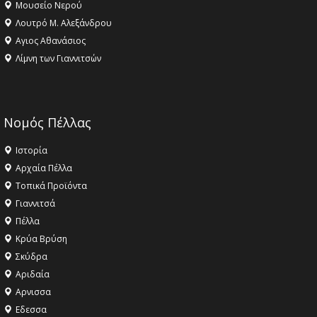
Μουσείο Νερού
Λουτρό Μ. Αλεξάνδρου
Αγιος Αθανάσιος
Λίμνη των Γιαννιτσών
Νομός Πέλλας
Ιστορία
Αρχαία Πέλλα
Τοπικά Προϊόντα
Γιαννιτσά
Πέλλα
Κρύα Βρύση
Σκύδρα
Αριδαία
Aρνισσα
Eδεσσα