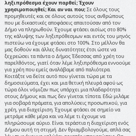
ληξιπρόθεσμα έχουν παρθεί; Έχουν
χρησιμοποιηθεί; Και αν ναι που;
Σε όλους τους
προμηθευτές και σε όλους αυτούς τους ανθρώπους
που με δικαστικές αποφάσεις απαιτούσαν από τον
Δήμο να πληρωθούν. Έχουμε φτάσει αισίως στο 80%
της κάλυψης των ληξιπρόθεσμων και εντός του μηνός
πιστεύω να έχουμε φτάσει στο 100%. Στο μέλλον θα
μας δοθούν και άλλες δυνατότητες έτσι ώστε να
ξεχρεώσει τα πάντα ο Δήμος Έδεσσας από χρέη του
παρελθόντος, γιατί όταν λέμε ληξιπρόθεσμα εννοούμε
για χρέη που εμείς αναλάβαμε από παλιότερα.
Κοιτάξτε να δείτε αυτό που γίνεται τώρα με τα
δημοσιεύματα, έχει και μια θετική πλευρά αφού ως
τώρα όλοι νόμιζαν πως υπάρχει μια πλαδαρότητα
στους Δήμους και πως δεν γίνεται τίποτα. Εδώ μιλάμε
για σοβαρά πράματα, για απολύσεις προσωπικού, για
χρέη, για διαχείριση. Έχουμε φτάσει σε σημείο να
μετράμε κάθε μέρα και να λέμε τι έχουμε να
πληρώσουμε αύριο. Είναι τεράστια η διαχείριση ενός
Δήμου αυτή τη στιγμή. Δεν θριαμβολογούμε, απλά σας