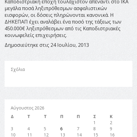
Καποδιστριακή εποχή τουλάχιστον απέναντι στο ΙΚΑ
μεγάλα ποσά ληξιπρόθεσμων ασφαλιστικών
εισφορών, οι δόσεις πληρώνονται κανονικά. Η
ΔΗΚΕΠΑΠ έχει αναλάβει ένα ποσό της τάξεως των
450.000€ ληξιπρόθεσμων από τις Καποδιστριακές
κοινωφελείς επιχειρήσεις.
Δημοσιεύτηκε στις 24 Ιουλίου, 2013
Σχόλια
Αύγουστος 2026
Δ
Τ
Τ
Π
Π
Σ
Κ
1
2
3
4
5
6
7
8
9
10
11
12
13
14
15
16