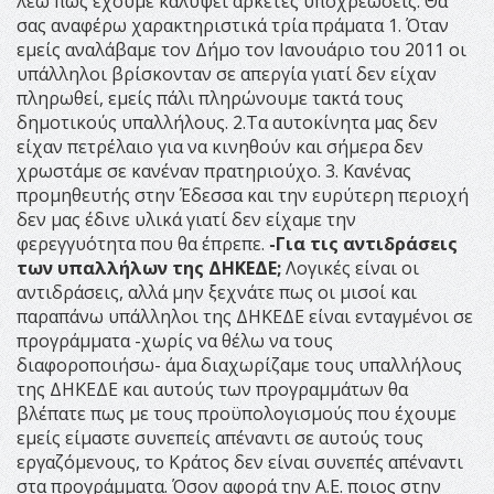
λέω πως έχουμε καλύψει αρκετές υποχρεώσεις. Θα
σας αναφέρω χαρακτηριστικά τρία πράματα 1. Όταν
εμείς αναλάβαμε τον Δήμο τον Ιανουάριο του 2011 οι
υπάλληλοι βρίσκονταν σε απεργία γιατί δεν είχαν
πληρωθεί, εμείς πάλι πληρώνουμε τακτά τους
δημοτικούς υπαλλήλους. 2.Τα αυτοκίνητα μας δεν
είχαν πετρέλαιο για να κινηθούν και σήμερα δεν
χρωστάμε σε κανέναν πρατηριούχο. 3. Κανένας
προμηθευτής στην Έδεσσα και την ευρύτερη περιοχή
δεν μας έδινε υλικά γιατί δεν είχαμε την
φερεγγυότητα που θα έπρεπε.
-Για τις αντιδράσεις
των υπαλλήλων της ΔΗΚΕΔΕ;
Λογικές είναι οι
αντιδράσεις, αλλά μην ξεχνάτε πως οι μισοί και
παραπάνω υπάλληλοι της ΔΗΚΕΔΕ είναι ενταγμένοι σε
προγράμματα -χωρίς να θέλω να τους
διαφοροποιήσω- άμα διαχωρίζαμε τους υπαλλήλους
της ΔΗΚΕΔΕ και αυτούς των προγραμμάτων θα
βλέπατε πως με τους προϋπολογισμούς που έχουμε
εμείς είμαστε συνεπείς απέναντι σε αυτούς τους
εργαζόμενους, το Κράτος δεν είναι συνεπές απέναντι
στα προγράμματα. Όσον αφορά την Α.Ε. ποιος στην