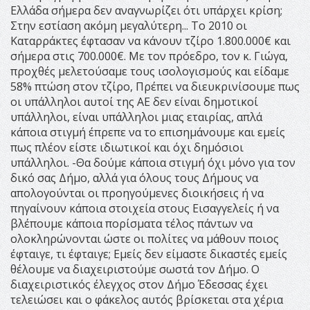
Ελλάδα σήμερα δεν αναγνωρίζει ότι υπάρχει κρίση;
Στην εστίαση ακόμη μεγαλύτερη... Το 2010 οι
Καταρράκτες έφτασαν να κάνουν τζίρο 1.800.000€ και
σήμερα στις 700.000€. Με τον πρόεδρο, τον κ. Γιώγα,
προχθές μελετούσαμε τους ισολογισμούς και είδαμε
58% πτώση στον τζίρο, Πρέπει να διευκρινίσουμε πως
οι υπάλληλοι αυτοί της ΑΕ δεν είναι δημοτικοί
υπάλληλοι, είναι υπάλληλοι μιας εταιρίας, απλά
κάποια στιγμή έπρεπε να το επισημάνουμε και εμείς
πως πλέον είστε ιδιωτικοί και όχι δημόσιοι
υπάλληλοι. -Θα δούμε κάποια στιγμή όχι μόνο για τον
δικό σας Δήμο, αλλά για όλους τους Δήμους να
απολογούνται οι προηγούμενες διοικήσεις ή να
πηγαίνουν κάποια στοιχεία στους Εισαγγελείς ή να
βλέπουμε κάποια πορίσματα τέλος πάντων να
ολοκληρώνονται ώστε οι πολίτες να μάθουν ποιος
έφταιγε, τι έφταιγε; Εμείς δεν είμαστε δικαστές εμείς
θέλουμε να διαχειριστούμε σωστά τον Δήμο. Ο
διαχειριστικός έλεγχος στον Δήμο Έδεσσας έχει
τελειώσει και ο φάκελος αυτός βρίσκεται στα χέρια