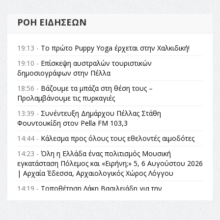
ΡΟΉ ΕΙΔΉΣΕΩΝ
19:13 -
Το πρώτο Puppy Yoga έρχεται στην Χαλκιδική!
19:10 -
Επίσκεψη αυστραλών τουριστικών
δημοσιογράφων στην Πέλλα
18:56 -
Βάζουμε τα μπάζα στη θέση τους –
Προλαμβάνουμε τις πυρκαγιές
13:39 -
Συνέντευξη Δημάρχου Πέλλας Στάθη
Φουντουκίδη στον Pella FM 103,3
14:44 -
Κάλεσμα προς όλους τους εθελοντές αιμοδότες
14:23 -
Όλη η Ελλάδα ένας πολιτισμός Μουσική
εγκατάσταση Πόλεμος και «Ειρήνη;» 5, 6 Αυγούστου 2026
| Αρχαία Έδεσσα, Αρχαιολογικός Χώρος Λόγγου
14:19 -
Τοποθέτηση Λάκη Βασιλειάδη για την
Αναθεώρηση του Συντάγματος: «Σε τέτοιες κορυφαίες
θεσμικές διαδικασίες υπάρχει μόνο η ευθύνη απέναντι
στις επόμενες γενιές»