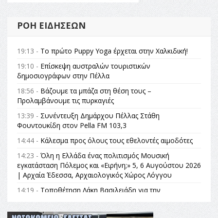
ΡΟΉ ΕΙΔΉΣΕΩΝ
19:13 -
Το πρώτο Puppy Yoga έρχεται στην Χαλκιδική!
19:10 -
Επίσκεψη αυστραλών τουριστικών
δημοσιογράφων στην Πέλλα
18:56 -
Βάζουμε τα μπάζα στη θέση τους –
Προλαμβάνουμε τις πυρκαγιές
13:39 -
Συνέντευξη Δημάρχου Πέλλας Στάθη
Φουντουκίδη στον Pella FM 103,3
14:44 -
Κάλεσμα προς όλους τους εθελοντές αιμοδότες
14:23 -
Όλη η Ελλάδα ένας πολιτισμός Μουσική
εγκατάσταση Πόλεμος και «Ειρήνη;» 5, 6 Αυγούστου 2026
| Αρχαία Έδεσσα, Αρχαιολογικός Χώρος Λόγγου
14:19 -
Τοποθέτηση Λάκη Βασιλειάδη για την
Αναθεώρηση του Συντάγματος: «Σε τέτοιες κορυφαίες
θεσμικές διαδικασίες υπάρχει μόνο η ευθύνη απέναντι