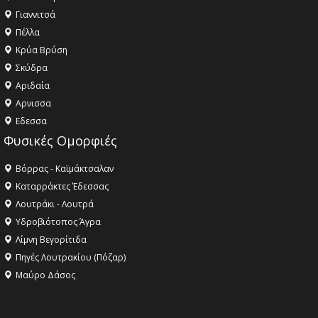
Γιαννιτσά
Πέλλα
Κρύα Βρύση
Σκύδρα
Αριδαία
Aρνισσα
Eδεσσα
Φυσικές Ομορφιές
Βόρρας - Καϊμάκτσαλαν
Καταρράκτες Έδεσσας
Λουτράκι - Λουτρά
Υδροβιότοπος Άγρα
Λίμνη Βεγορίτιδα
Πηγές Λουτρακίου (Πόζαρ)
Μαύρο Δάσος