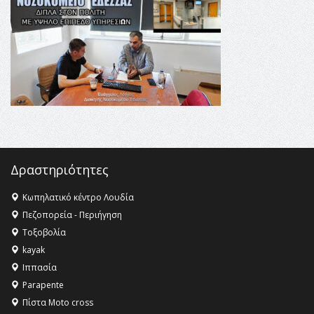
στις επόμενες γενιές»
16:35 -
Το πρόγραμμα του ΠΑΟΚ στον δεύτερο γύρο του
Champions League!
16:27 -
Όλυμπος: Εντάχθηκε στον Κατάλογο Παγκόσμιας
Κληρονομιάς της UNESCO – Ομόφωνη η απόφαση Ο
Όλυμπος αναγνωρίστηκε ως φυσικό και πολιτιστικό
αγαθό εξέχουσας οικουμενικής αξίας για την
ανθρωπότητα
16:18 -
ΕΝΟΡΙΑΚΕΣ ΚΑΛΟΚΑΙΡΙΝΕΣ ΔΡΑΣΕΙΣ ΓΙΑ ΠΑΙΔΙΑ
ΣΤΗΝ ΕΔΕΣΣΑ
Δραστηριότητες
Κωπηλατικό κέντρο Λουδία
Πεζοπορεία - Περιήγηση
Τοξοβολία
kayak
Ιππασία
Parapente
Πίστα Moto cross