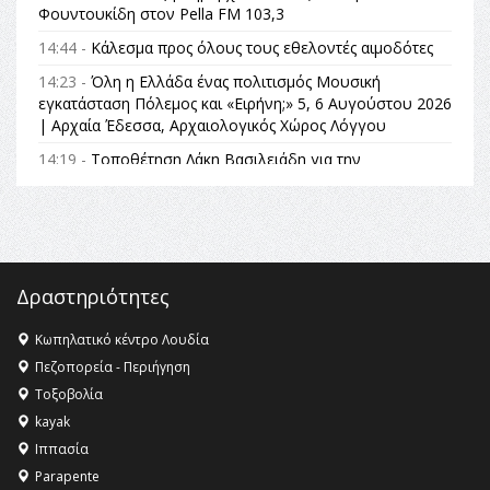
Φουντουκίδη στον Pella FM 103,3
14:44 -
Κάλεσμα προς όλους τους εθελοντές αιμοδότες
14:23 -
Όλη η Ελλάδα ένας πολιτισμός Μουσική
εγκατάσταση Πόλεμος και «Ειρήνη;» 5, 6 Αυγούστου 2026
| Αρχαία Έδεσσα, Αρχαιολογικός Χώρος Λόγγου
14:19 -
Τοποθέτηση Λάκη Βασιλειάδη για την
Αναθεώρηση του Συντάγματος: «Σε τέτοιες κορυφαίες
θεσμικές διαδικασίες υπάρχει μόνο η ευθύνη απέναντι
στις επόμενες γενιές»
16:35 -
Το πρόγραμμα του ΠΑΟΚ στον δεύτερο γύρο του
Champions League!
Δραστηριότητες
16:27 -
Όλυμπος: Εντάχθηκε στον Κατάλογο Παγκόσμιας
Κληρονομιάς της UNESCO – Ομόφωνη η απόφαση Ο
Κωπηλατικό κέντρο Λουδία
Όλυμπος αναγνωρίστηκε ως φυσικό και πολιτιστικό
Πεζοπορεία - Περιήγηση
αγαθό εξέχουσας οικουμενικής αξίας για την
Τοξοβολία
ανθρωπότητα
kayak
16:18 -
ΕΝΟΡΙΑΚΕΣ ΚΑΛΟΚΑΙΡΙΝΕΣ ΔΡΑΣΕΙΣ ΓΙΑ ΠΑΙΔΙΑ
Ιππασία
ΣΤΗΝ ΕΔΕΣΣΑ
Parapente