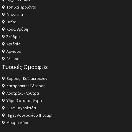
Τοπικά Προϊόντα
Γιαννιτσά
Πέλλα
Κρύα Βρύση
Σκύδρα
Αριδαία
Aρνισσα
Eδεσσα
Φυσικές Ομορφιές
Βόρρας - Καϊμάκτσαλαν
Καταρράκτες Έδεσσας
Λουτράκι - Λουτρά
Υδροβιότοπος Άγρα
Λίμνη Βεγορίτιδα
Πηγές Λουτρακίου (Πόζαρ)
Μαύρο Δάσος