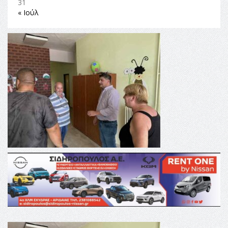
31
« Ιούλ