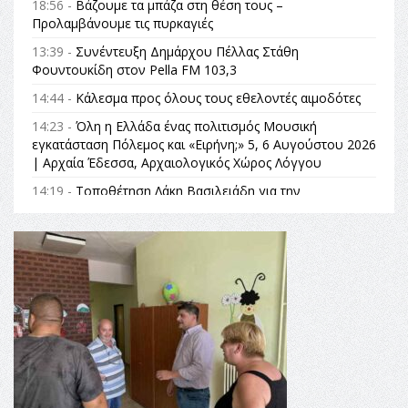
18:56 -
Βάζουμε τα μπάζα στη θέση τους –
Προλαμβάνουμε τις πυρκαγιές
13:39 -
Συνέντευξη Δημάρχου Πέλλας Στάθη
Φουντουκίδη στον Pella FM 103,3
14:44 -
Κάλεσμα προς όλους τους εθελοντές αιμοδότες
14:23 -
Όλη η Ελλάδα ένας πολιτισμός Μουσική
εγκατάσταση Πόλεμος και «Ειρήνη;» 5, 6 Αυγούστου 2026
| Αρχαία Έδεσσα, Αρχαιολογικός Χώρος Λόγγου
14:19 -
Τοποθέτηση Λάκη Βασιλειάδη για την
Αναθεώρηση του Συντάγματος: «Σε τέτοιες κορυφαίες
θεσμικές διαδικασίες υπάρχει μόνο η ευθύνη απέναντι
στις επόμενες γενιές»
16:35 -
Το πρόγραμμα του ΠΑΟΚ στον δεύτερο γύρο του
Champions League!
16:27 -
Όλυμπος: Εντάχθηκε στον Κατάλογο Παγκόσμιας
Κληρονομιάς της UNESCO – Ομόφωνη η απόφαση Ο
Όλυμπος αναγνωρίστηκε ως φυσικό και πολιτιστικό
αγαθό εξέχουσας οικουμενικής αξίας για την
ανθρωπότητα