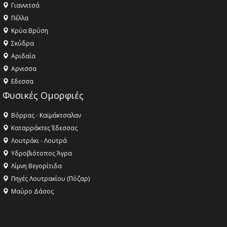
Γιαννιτσά
Πέλλα
Κρύα Βρύση
Σκύδρα
Αριδαία
Aρνισσα
Eδεσσα
Φυσικές Ομορφιές
Βόρρας - Καϊμάκτσαλαν
Καταρράκτες Έδεσσας
Λουτράκι - Λουτρά
Υδροβιότοπος Άγρα
Λίμνη Βεγορίτιδα
Πηγές Λουτρακίου (Πόζαρ)
Μαύρο Δάσος