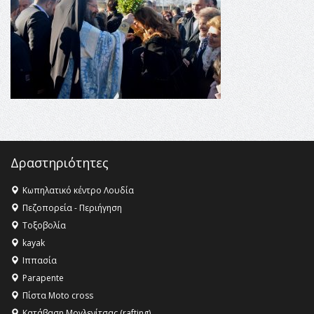
Champions League!
16:27 -
Όλυμπος: Εντάχθηκε στον Κατάλογο Παγκόσμιας
Κληρονομιάς της UNESCO – Ομόφωνη η απόφαση Ο
Όλυμπος αναγνωρίστηκε ως φυσικό και πολιτιστικό
αγαθό εξέχουσας οικουμενικής αξίας για την
ανθρωπότητα
16:18 -
ΕΝΟΡΙΑΚΕΣ ΚΑΛΟΚΑΙΡΙΝΕΣ ΔΡΑΣΕΙΣ ΓΙΑ ΠΑΙΔΙΑ
ΣΤΗΝ ΕΔΕΣΣΑ
Δραστηριότητες
Κωπηλατικό κέντρο Λουδία
Πεζοπορεία - Περιήγηση
Τοξοβολία
kayak
Ιππασία
Parapente
Πίστα Moto cross
Κατάβαση Μογλενίτσας (rafting)