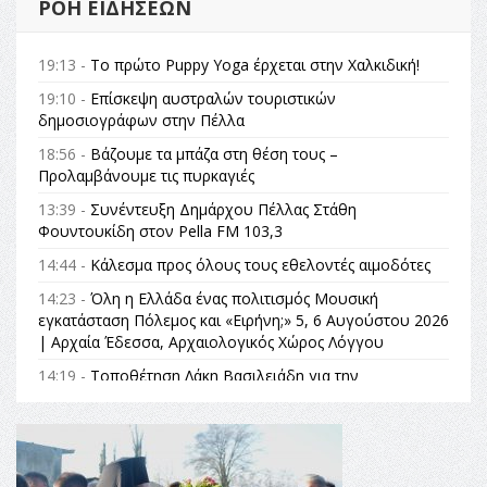
ΡΟΉ ΕΙΔΉΣΕΩΝ
19:13 -
Το πρώτο Puppy Yoga έρχεται στην Χαλκιδική!
19:10 -
Επίσκεψη αυστραλών τουριστικών
δημοσιογράφων στην Πέλλα
18:56 -
Βάζουμε τα μπάζα στη θέση τους –
Προλαμβάνουμε τις πυρκαγιές
13:39 -
Συνέντευξη Δημάρχου Πέλλας Στάθη
Φουντουκίδη στον Pella FM 103,3
14:44 -
Κάλεσμα προς όλους τους εθελοντές αιμοδότες
14:23 -
Όλη η Ελλάδα ένας πολιτισμός Μουσική
εγκατάσταση Πόλεμος και «Ειρήνη;» 5, 6 Αυγούστου 2026
| Αρχαία Έδεσσα, Αρχαιολογικός Χώρος Λόγγου
14:19 -
Τοποθέτηση Λάκη Βασιλειάδη για την
Αναθεώρηση του Συντάγματος: «Σε τέτοιες κορυφαίες
θεσμικές διαδικασίες υπάρχει μόνο η ευθύνη απέναντι
στις επόμενες γενιές»
16:35 -
Το πρόγραμμα του ΠΑΟΚ στον δεύτερο γύρο του