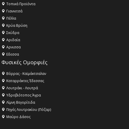
Τοπικά Προϊόντα
Γιαννιτσά
Πέλλα
Κρύα Βρύση
Σκύδρα
Αριδαία
Aρνισσα
Eδεσσα
Φυσικές Ομορφιές
Βόρρας - Καϊμάκτσαλαν
Καταρράκτες Έδεσσας
Λουτράκι - Λουτρά
Υδροβιότοπος Άγρα
Λίμνη Βεγορίτιδα
Πηγές Λουτρακίου (Πόζαρ)
Μαύρο Δάσος