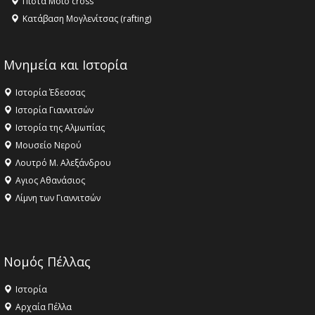
Πίστα Moto cross
Κατάβαση Μογλενίτσας (rafting)
Μνημεία και Ιστορία
Ιστορία Έδεσσας
Ιστορία Γιαννιτσών
Ιστορία της Αλμωπίας
Μουσείο Νερού
Λουτρό Μ. Αλεξάνδρου
Αγιος Αθανάσιος
Λίμνη των Γιαννιτσών
Νομός Πέλλας
Ιστορία
Αρχαία Πέλλα