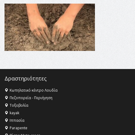
θεσμικές διαδικασίες υπάρχει μόνο η ευθύνη απέναντι
στις επόμενες γενιές»
16:35 -
Το πρόγραμμα του ΠΑΟΚ στον δεύτερο γύρο του
Champions League!
16:27 -
Όλυμπος: Εντάχθηκε στον Κατάλογο Παγκόσμιας
Κληρονομιάς της UNESCO – Ομόφωνη η απόφαση Ο
Όλυμπος αναγνωρίστηκε ως φυσικό και πολιτιστικό
αγαθό εξέχουσας οικουμενικής αξίας για την
ανθρωπότητα
16:18 -
ΕΝΟΡΙΑΚΕΣ ΚΑΛΟΚΑΙΡΙΝΕΣ ΔΡΑΣΕΙΣ ΓΙΑ ΠΑΙΔΙΑ
ΣΤΗΝ ΕΔΕΣΣΑ
Δραστηριότητες
Κωπηλατικό κέντρο Λουδία
Πεζοπορεία - Περιήγηση
Τοξοβολία
kayak
Ιππασία
Parapente