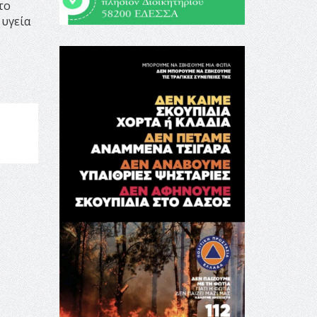
το
 υγεία