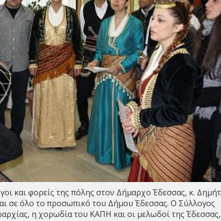
γοι και φορείς της πόλης στον Δήμαρχο Έδεσσας, κ. Δημή
και σε όλο το προσωπικό του Δήμου Έδεσσας. O Σύλλογος
ραρχίας, η χορωδία του ΚΑΠΗ και οι μελωδοί της Έδεσσας,