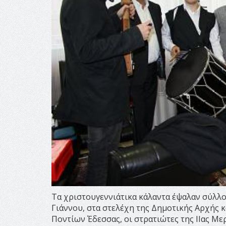
Τα χριστουγεννιάτικα κάλαντα έψαλαν σύλλο
Γιάννου, στα στελέχη της Δημοτικής Αρχής 
Ποντίων Έδεσσας, οι στρατιώτες της ΙΙας Με