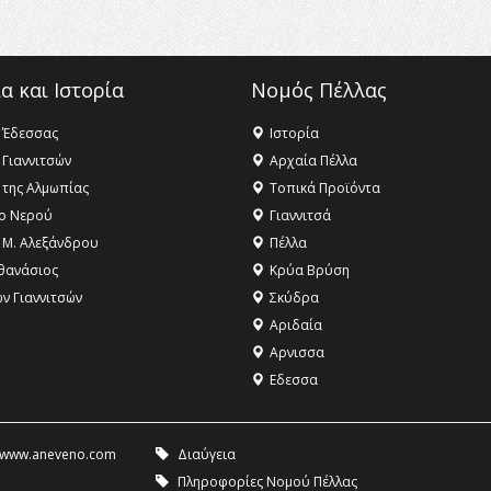
α και Ιστορία
Νομός Πέλλας
 Έδεσσας
Ιστορία
 Γιαννιτσών
Αρχαία Πέλλα
 της Αλμωπίας
Τοπικά Προϊόντα
ο Νερού
Γιαννιτσά
 Μ. Αλεξάνδρου
Πέλλα
θανάσιος
Κρύα Βρύση
ων Γιαννιτσών
Σκύδρα
Αριδαία
Aρνισσα
Eδεσσα
www.aneveno.com
Διαύγεια
Πληροφορίες Νομού Πέλλας