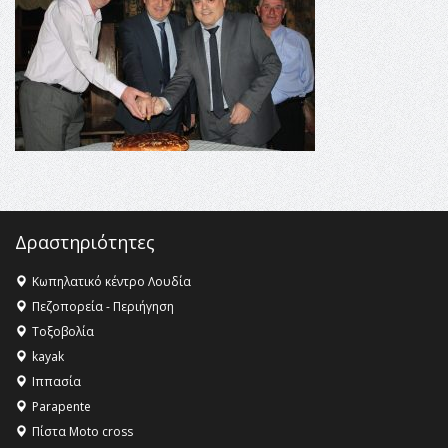
Champions League!
16:27 -
Όλυμπος: Εντάχθηκε στον Κατάλογο Παγκόσμιας
Κληρονομιάς της UNESCO – Ομόφωνη η απόφαση Ο
Όλυμπος αναγνωρίστηκε ως φυσικό και πολιτιστικό
αγαθό εξέχουσας οικουμενικής αξίας για την
ανθρωπότητα
16:18 -
ΕΝΟΡΙΑΚΕΣ ΚΑΛΟΚΑΙΡΙΝΕΣ ΔΡΑΣΕΙΣ ΓΙΑ ΠΑΙΔΙΑ
ΣΤΗΝ ΕΔΕΣΣΑ
Δραστηριότητες
Κωπηλατικό κέντρο Λουδία
Πεζοπορεία - Περιήγηση
Τοξοβολία
kayak
Ιππασία
Parapente
Πίστα Moto cross