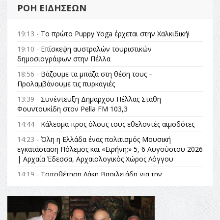
ΡΟΉ ΕΙΔΉΣΕΩΝ
19:13 -
Το πρώτο Puppy Yoga έρχεται στην Χαλκιδική!
19:10 -
Επίσκεψη αυστραλών τουριστικών
δημοσιογράφων στην Πέλλα
18:56 -
Βάζουμε τα μπάζα στη θέση τους –
Προλαμβάνουμε τις πυρκαγιές
13:39 -
Συνέντευξη Δημάρχου Πέλλας Στάθη
Φουντουκίδη στον Pella FM 103,3
14:44 -
Κάλεσμα προς όλους τους εθελοντές αιμοδότες
14:23 -
Όλη η Ελλάδα ένας πολιτισμός Μουσική
εγκατάσταση Πόλεμος και «Ειρήνη;» 5, 6 Αυγούστου 2026
| Αρχαία Έδεσσα, Αρχαιολογικός Χώρος Λόγγου
14:19 -
Τοποθέτηση Λάκη Βασιλειάδη για την
Αναθεώρηση του Συντάγματος: «Σε τέτοιες κορυφαίες
θεσμικές διαδικασίες υπάρχει μόνο η ευθύνη απέναντι
στις επόμενες γενιές»
16:35 -
Το πρόγραμμα του ΠΑΟΚ στον δεύτερο γύρο του