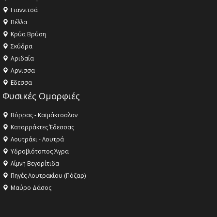
Γιαννιτσά
Πέλλα
Κρύα Βρύση
Σκύδρα
Αριδαία
Aρνισσα
Eδεσσα
Φυσικές Ομορφιές
Βόρρας - Καϊμάκτσαλαν
Καταρράκτες Έδεσσας
Λουτράκι - Λουτρά
Υδροβιότοπος Άγρα
Λίμνη Βεγορίτιδα
Πηγές Λουτρακίου (Πόζαρ)
Μαύρο Δάσος