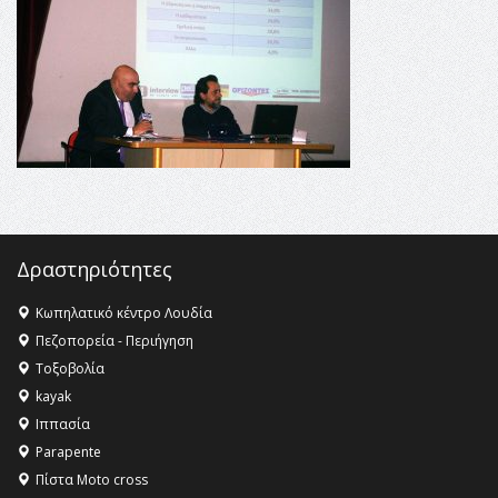
Champions League!
16:27 -
Όλυμπος: Εντάχθηκε στον Κατάλογο Παγκόσμιας
Κληρονομιάς της UNESCO – Ομόφωνη η απόφαση Ο
Όλυμπος αναγνωρίστηκε ως φυσικό και πολιτιστικό
αγαθό εξέχουσας οικουμενικής αξίας για την
ανθρωπότητα
16:18 -
ΕΝΟΡΙΑΚΕΣ ΚΑΛΟΚΑΙΡΙΝΕΣ ΔΡΑΣΕΙΣ ΓΙΑ ΠΑΙΔΙΑ
ΣΤΗΝ ΕΔΕΣΣΑ
Δραστηριότητες
Κωπηλατικό κέντρο Λουδία
Πεζοπορεία - Περιήγηση
Τοξοβολία
kayak
Ιππασία
Parapente
Πίστα Moto cross