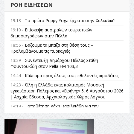
ΡΟΉ ΕΙΔΉΣΕΩΝ
19:13 -
Το πρώτο Puppy Yoga έρχεται στην Χαλκιδική!
19:10 -
Επίσκεψη αυστραλών τουριστικών
δημοσιογράφων στην Πέλλα
18:56 -
Βάζουμε τα μπάζα στη θέση τους –
Προλαμβάνουμε τις πυρκαγιές
13:39 -
Συνέντευξη Δημάρχου Πέλλας Στάθη
Φουντουκίδη στον Pella FM 103,3
14:44 -
Κάλεσμα προς όλους τους εθελοντές αιμοδότες
14:23 -
Όλη η Ελλάδα ένας πολιτισμός Μουσική
εγκατάσταση Πόλεμος και «Ειρήνη;» 5, 6 Αυγούστου 2026
| Αρχαία Έδεσσα, Αρχαιολογικός Χώρος Λόγγου
14:19 -
Τοποθέτηση Λάκη Βασιλειάδη για την
Αναθεώρηση του Συντάγματος: «Σε τέτοιες κορυφαίες
θεσμικές διαδικασίες υπάρχει μόνο η ευθύνη απέναντι
στις επόμενες γενιές»
16:35 -
Το πρόγραμμα του ΠΑΟΚ στον δεύτερο γύρο του