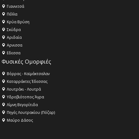
Γιαννιτσά
Πέλλα
Κρύα Βρύση
Σκύδρα
Αριδαία
Aρνισσα
Eδεσσα
Φυσικές Ομορφιές
Βόρρας - Καϊμάκτσαλαν
Καταρράκτες Έδεσσας
Λουτράκι - Λουτρά
Υδροβιότοπος Άγρα
Λίμνη Βεγορίτιδα
Πηγές Λουτρακίου (Πόζαρ)
Μαύρο Δάσος