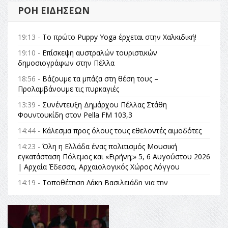
ΡΟΉ ΕΙΔΉΣΕΩΝ
19:13 -
Το πρώτο Puppy Yoga έρχεται στην Χαλκιδική!
19:10 -
Επίσκεψη αυστραλών τουριστικών
δημοσιογράφων στην Πέλλα
18:56 -
Βάζουμε τα μπάζα στη θέση τους –
Προλαμβάνουμε τις πυρκαγιές
13:39 -
Συνέντευξη Δημάρχου Πέλλας Στάθη
Φουντουκίδη στον Pella FM 103,3
14:44 -
Κάλεσμα προς όλους τους εθελοντές αιμοδότες
14:23 -
Όλη η Ελλάδα ένας πολιτισμός Μουσική
εγκατάσταση Πόλεμος και «Ειρήνη;» 5, 6 Αυγούστου 2026
| Αρχαία Έδεσσα, Αρχαιολογικός Χώρος Λόγγου
14:19 -
Τοποθέτηση Λάκη Βασιλειάδη για την
Αναθεώρηση του Συντάγματος: «Σε τέτοιες κορυφαίες
θεσμικές διαδικασίες υπάρχει μόνο η ευθύνη απέναντι
στις επόμενες γενιές»