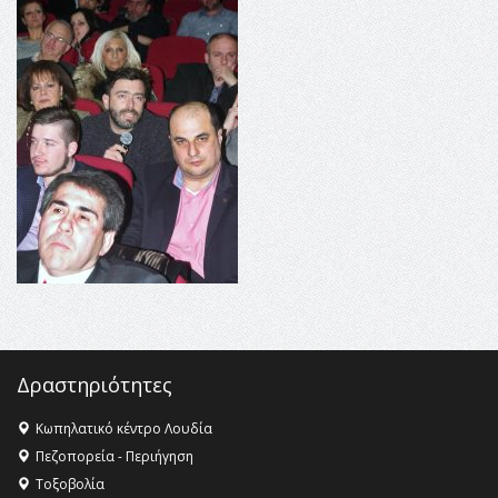
16:35 -
Το πρόγραμμα του ΠΑΟΚ στον δεύτερο γύρο του
Champions League!
16:27 -
Όλυμπος: Εντάχθηκε στον Κατάλογο Παγκόσμιας
Κληρονομιάς της UNESCO – Ομόφωνη η απόφαση Ο
Όλυμπος αναγνωρίστηκε ως φυσικό και πολιτιστικό
αγαθό εξέχουσας οικουμενικής αξίας για την
ανθρωπότητα
16:18 -
ΕΝΟΡΙΑΚΕΣ ΚΑΛΟΚΑΙΡΙΝΕΣ ΔΡΑΣΕΙΣ ΓΙΑ ΠΑΙΔΙΑ
ΣΤΗΝ ΕΔΕΣΣΑ
Δραστηριότητες
Κωπηλατικό κέντρο Λουδία
Πεζοπορεία - Περιήγηση
Τοξοβολία