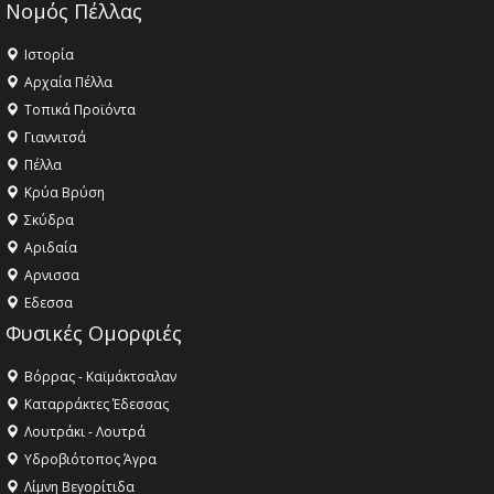
Νομός Πέλλας
Ιστορία
Αρχαία Πέλλα
Τοπικά Προϊόντα
Γιαννιτσά
Πέλλα
Κρύα Βρύση
Σκύδρα
Αριδαία
Aρνισσα
Eδεσσα
Φυσικές Ομορφιές
Βόρρας - Καϊμάκτσαλαν
Καταρράκτες Έδεσσας
Λουτράκι - Λουτρά
Υδροβιότοπος Άγρα
Λίμνη Βεγορίτιδα