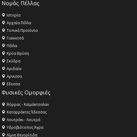
Νομός Πέλλας
Ιστορία
Αρχαία Πέλλα
Τοπικά Προϊόντα
Γιαννιτσά
Πέλλα
Κρύα Βρύση
Σκύδρα
Αριδαία
Aρνισσα
Eδεσσα
Φυσικές Ομορφιές
Βόρρας - Καϊμάκτσαλαν
Καταρράκτες Έδεσσας
Λουτράκι - Λουτρά
Υδροβιότοπος Άγρα
Λίμνη Βεγορίτιδα