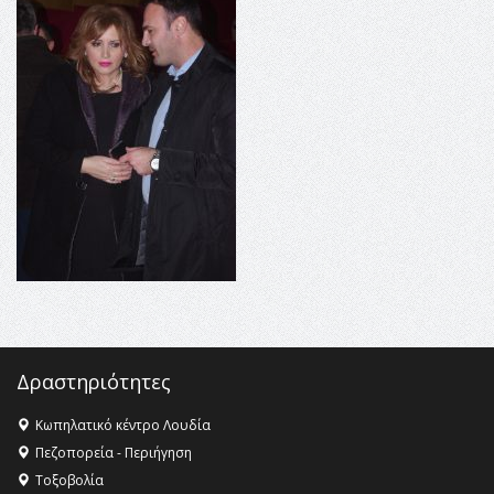
16:18 -
ΕΝΟΡΙΑΚΕΣ ΚΑΛΟΚΑΙΡΙΝΕΣ ΔΡΑΣΕΙΣ ΓΙΑ ΠΑΙΔΙΑ
ΣΤΗΝ ΕΔΕΣΣΑ
16:15 -
Εργασίες συντήρησης οδοφωτισμού στην Ενωτική
Οδό Σίνδου από την Περιφέρεια Κεντρικής Μακεδονίας
11:36 -
Λάκης Βασιλειάδης, Συνέντευξη PellaFm 103,3 για
το Μουσείο της Πέλλας, Λουτρά Πόζαρ και Χιονοδρομικό
18:09 -
Αυτό το καλοκαίρι δίνουμε ραντεβού στο πιο
όμορφο θερινό σινεμά της Ελλάδας!
Δραστηριότητες
Κωπηλατικό κέντρο Λουδία
Πεζοπορεία - Περιήγηση
Τοξοβολία