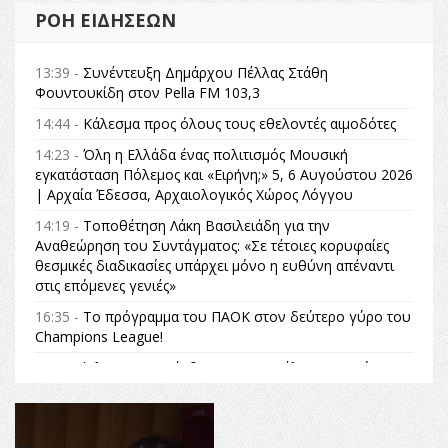
ΡΟΉ ΕΙΔΉΣΕΩΝ
13:39 -
Συνέντευξη Δημάρχου Πέλλας Στάθη
Φουντουκίδη στον Pella FM 103,3
14:44 -
Κάλεσμα προς όλους τους εθελοντές αιμοδότες
14:23 -
Όλη η Ελλάδα ένας πολιτισμός Μουσική
εγκατάσταση Πόλεμος και «Ειρήνη;» 5, 6 Αυγούστου 2026
| Αρχαία Έδεσσα, Αρχαιολογικός Χώρος Λόγγου
14:19 -
Τοποθέτηση Λάκη Βασιλειάδη για την
Αναθεώρηση του Συντάγματος: «Σε τέτοιες κορυφαίες
θεσμικές διαδικασίες υπάρχει μόνο η ευθύνη απέναντι
στις επόμενες γενιές»
16:35 -
Το πρόγραμμα του ΠΑΟΚ στον δεύτερο γύρο του
Champions League!
16:27 -
Όλυμπος: Εντάχθηκε στον Κατάλογο Παγκόσμιας
Κληρονομιάς της UNESCO – Ομόφωνη η απόφαση Ο
Όλυμπος αναγνωρίστηκε ως φυσικό και πολιτιστικό
αγαθό εξέχουσας οικουμενικής αξίας για την
ανθρωπότητα