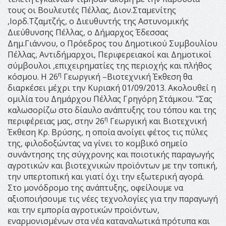
τους οι Βουλευτές Πέλλας, Διον.Σταμενίτης
,Ιορδ.Τζαμτζής, ο Διευθυντής της Αστυνομικής
Διεύθυνσης Πέλλας, ο Δήμαρχος Έδεσσας
Δημ.Γιάννου, ο Πρόεδρος του Δημοτικού Συμβουλίου
Πέλλας, Αντιδήμαρχοι, Περιφερειακοί και Δημοτικοί
σύμβουλοι ,επιχειρηματίες της περιοχής και πλήθος
η
κόσμου. Η 26
Γεωργική –Βιοτεχνική Έκθεση θα
διαρκέσει μέχρι την Κυριακή 01/09/2013. Ακολουθεί η
ομιλία του Δημάρχου Πέλλας Γρηγόρη Στάμκου. "Σας
καλωσορίζω στο δίαυλο ανάπτυξης του τόπου και της
η
περιφέρειας μας, στην 26
Γεωργική και Βιοτεχνική
Έκθεση Κρ. Βρύσης, η οποία ανοίγει φέτος τις πύλες
της, φιλοδοξώντας να γίνει το κομβικό σημείο
συνάντησης της σύγχρονης και ποιοτικής παραγωγής
αγροτικών και βιοτεχνικών προϊόντων με την τοπική,
την υπερτοπική και γιατί όχι την εξωτερική αγορά.
Στο μονόδρομο της ανάπτυξης, οφείλουμε να
αξιοποιήσουμε τις νέες τεχνολογίες για την παραγωγή
και την εμπορία αγροτικών προϊόντων,
εναρμονισμένων στα νέα καταναλωτικά πρότυπα και