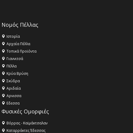
Νομός Πέλλας
Ιστορία
Αρχαία Πέλλα
Τοπικά Προϊόντα
Γιαννιτσά
Πέλλα
Κρύα Βρύση
Σκύδρα
Αριδαία
Aρνισσα
Eδεσσα
Φυσικές Ομορφιές
Βόρρας - Καϊμάκτσαλαν
Καταρράκτες Έδεσσας