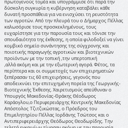
πρωτογενούς τομέα και υπογράμμισε ότι παρά την
δύσκολη συγκυρία η κυβέρνηση καταβάλει κάθε
δυνατή προσπάθεια για να ενισχύσει τη ρευστότητα
των αγροτών. Από την πλευρά του ο Δήμαρχος Πέλλας
καλωσόρισε τους προσκεκλημένους, τους
ευχαρίστησε για την παρουσία τους και τόνισε την
σπουδαιότητα της έκθεσης, η οποία φιλοδοξεί να γίνει
κομβικό σημείο συνάντησης της σύγχρονης και
ποιοτικής παραγωγής αγροτικών και βιοτεχνικών
προϊόντων με την τοπική ,την υπερτοπική
,αλλά ακόμη και με την εξωτερική αγορά. Φέτος, τα
περίπτερα και οι συμμετοχές των επιχειρηματιών
ξεπέρασαν τις 60 επιχειρήσεις, γεγονός που
αποδεικνύει την επιτυχημένη πορεία της Γεωργικής-
Βιοτεχνικής Έκθεσης. Χαιρετισμούς απεύθυναν ο
Υπουργός Μακεδονίας-Θράκης Θέοδωρος
Καράογλου,ο Περιφερειάρχης Κεντρικής Μακεδονίας
Απόστολος Τζιτζικώστας, ο Πρόεδρος του
Επιμελητηρίου Πέλλας Ιορδάνης Τσώτσος και ο
Αντιπεριφερειάρχης Θεόδωρος Θεοδωρίδης. Την
τελετή εγκαινίων τίμησαν ακόμη με την παρουσία