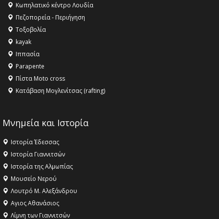
Κληρονομιάς της UNESCO – Ομόφωνη η απόφαση Ο
Κωπηλατικό κέντρο Λουδία
Όλυμπος αναγνωρίστηκε ως φυσικό και πολιτιστικό
Πεζοπορεία - Περιήγηση
αγαθό εξέχουσας οικουμενικής αξίας για την
Τοξοβολία
ανθρωπότητα
kayak
16:18 -
ΕΝΟΡΙΑΚΕΣ ΚΑΛΟΚΑΙΡΙΝΕΣ ΔΡΑΣΕΙΣ ΓΙΑ ΠΑΙΔΙΑ
Ιππασία
ΣΤΗΝ ΕΔΕΣΣΑ
Parapente
Πίστα Moto cross
Κατάβαση Μογλενίτσας (rafting)
Μνημεία και Ιστορία
Ιστορία Έδεσσας
Ιστορία Γιαννιτσών
Ιστορία της Αλμωπίας
Μουσείο Νερού
Λουτρό Μ. Αλεξάνδρου
Αγιος Αθανάσιος
Λίμνη των Γιαννιτσών