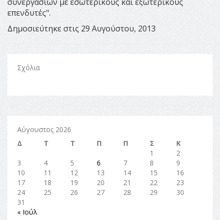
συνεργασιών με εσωτερικούς και εξωτερικούς
επενδυτές".
Δημοσιεύτηκε στις 29 Αυγούστου, 2013
Σχόλια
Αύγουστος 2026
Δ
Τ
Τ
Π
Π
Σ
Κ
1
2
3
4
5
6
7
8
9
10
11
12
13
14
15
16
17
18
19
20
21
22
23
24
25
26
27
28
29
30
31
« Ιούλ