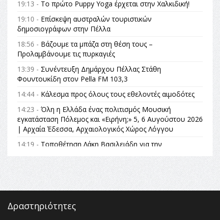
19:13 -
Το πρώτο Puppy Yoga έρχεται στην Χαλκιδική!
19:10 -
Επίσκεψη αυστραλών τουριστικών
δημοσιογράφων στην Πέλλα
18:56 -
Βάζουμε τα μπάζα στη θέση τους –
Προλαμβάνουμε τις πυρκαγιές
13:39 -
Συνέντευξη Δημάρχου Πέλλας Στάθη
Φουντουκίδη στον Pella FM 103,3
14:44 -
Κάλεσμα προς όλους τους εθελοντές αιμοδότες
14:23 -
Όλη η Ελλάδα ένας πολιτισμός Μουσική
εγκατάσταση Πόλεμος και «Ειρήνη;» 5, 6 Αυγούστου 2026
| Αρχαία Έδεσσα, Αρχαιολογικός Χώρος Λόγγου
14:19 -
Τοποθέτηση Λάκη Βασιλειάδη για την
Αναθεώρηση του Συντάγματος: «Σε τέτοιες κορυφαίες
θεσμικές διαδικασίες υπάρχει μόνο η ευθύνη απέναντι
στις επόμενες γενιές»
16:35 -
Το πρόγραμμα του ΠΑΟΚ στον δεύτερο γύρο του
Champions League!
Δραστηριότητες
16:27 -
Όλυμπος: Εντάχθηκε στον Κατάλογο Παγκόσμιας