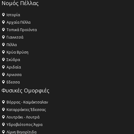
Νομός Πέλλας
Ιστορία
Αρχαία Πέλλα
Τοπικά Προϊόντα
Γιαννιτσά
Πέλλα
Κρύα Βρύση
Σκύδρα
Αριδαία
Aρνισσα
Eδεσσα
Φυσικές Ομορφιές
Βόρρας - Καϊμάκτσαλαν
Καταρράκτες Έδεσσας
Λουτράκι - Λουτρά
Υδροβιότοπος Άγρα
Λίμνη Βεγορίτιδα