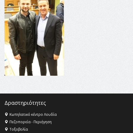
16:35 -
Το πρόγραμμα του ΠΑΟΚ στον δεύτερο γύρο του
Champions League!
16:27 -
Όλυμπος: Εντάχθηκε στον Κατάλογο Παγκόσμιας
Κληρονομιάς της UNESCO – Ομόφωνη η απόφαση Ο
Όλυμπος αναγνωρίστηκε ως φυσικό και πολιτιστικό
αγαθό εξέχουσας οικουμενικής αξίας για την
ανθρωπότητα
16:18 -
ΕΝΟΡΙΑΚΕΣ ΚΑΛΟΚΑΙΡΙΝΕΣ ΔΡΑΣΕΙΣ ΓΙΑ ΠΑΙΔΙΑ
ΣΤΗΝ ΕΔΕΣΣΑ
Δραστηριότητες
Κωπηλατικό κέντρο Λουδία
Πεζοπορεία - Περιήγηση
Τοξοβολία