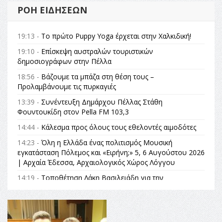
ΡΟΉ ΕΙΔΉΣΕΩΝ
19:13 -
Το πρώτο Puppy Yoga έρχεται στην Χαλκιδική!
19:10 -
Επίσκεψη αυστραλών τουριστικών
δημοσιογράφων στην Πέλλα
18:56 -
Βάζουμε τα μπάζα στη θέση τους –
Προλαμβάνουμε τις πυρκαγιές
13:39 -
Συνέντευξη Δημάρχου Πέλλας Στάθη
Φουντουκίδη στον Pella FM 103,3
14:44 -
Κάλεσμα προς όλους τους εθελοντές αιμοδότες
14:23 -
Όλη η Ελλάδα ένας πολιτισμός Μουσική
εγκατάσταση Πόλεμος και «Ειρήνη;» 5, 6 Αυγούστου 2026
| Αρχαία Έδεσσα, Αρχαιολογικός Χώρος Λόγγου
14:19 -
Τοποθέτηση Λάκη Βασιλειάδη για την
Αναθεώρηση του Συντάγματος: «Σε τέτοιες κορυφαίες
θεσμικές διαδικασίες υπάρχει μόνο η ευθύνη απέναντι
στις επόμενες γενιές»