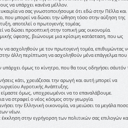
ους να υπάρχει κανένα μέλλον.
 ευκαιρία να σας γνωστοποιήσουμε ότι εδώ στην Πέλλα και
ίο, που μπορεί να δώσει την ώθηση τόσο στην αύξηση της
τυξη, αποτελεί ο πρωτογενής τομέας.
ί να δώσει προοπτική στην τοπική μας οικονομία.
μικής ύφεσης, βιώνουμε μια κρίσιμη κατάσταση, που ως
ουν να ασχοληθούν με τον πρωτογενή τομέα, επιθυμώντας ν
 στην άλλη περίπτωση να ασχοληθούν μ΄ένα επάγγελμα που
 υπάρχει όμως το κίνητρο, που θα τους οδηγήσει σ΄αυτόν 
ινήσεις κάτι, χρειάζεσαι την αρωγή και αυτή μπορεί να
ουργείου Αγροτικής Ανάπτυξης.
, είμαστε όμως, υποχρεωμένοι να το επαναλάβουμε.
α να στραφεί ο νέος κόσμος στην γεωργία.
κινήσει την Ελληνική οικονομία, να μειώσει τα μεγάλα ποσ
 των νέων.
ε έκκληση στην εγρήγορση των πολιτικών σας επιλογών κα