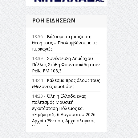
ΡΟΉ ΕΙΔΉΣΕΩΝ
18:56 -
Βάζουμε τα μπάζα στη
θέση τους – Προλαμβάνουμε τις
πυρκαγιές
13:39 -
Συνέντευξη Δημάρχου
Πέλλας Στάθη Φουντουκίδη στον
Pella FM 103,3
14:44 -
Κάλεσμα προς όλους τους
εθελοντές αιμοδότες
14:23 -
Όλη η Ελλάδα ένας
πολιτισμός Μουσική
εγκατάσταση Πόλεμος και
«Ειρήνη;» 5, 6 Αυγούστου 2026 |
Αρχαία Έδεσσα, Αρχαιολογικός
Χώρος Λόγγου
14:19 -
Τοποθέτηση Λάκη