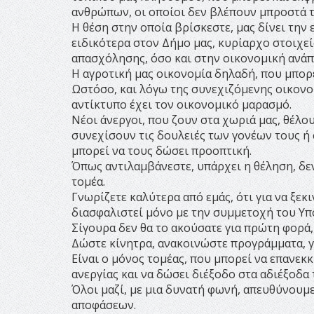
ανθρώπων, οι οποίοι δεν βλέπουν μπροστά τ
Η θέση στην οποία βρίσκεστε, μας δίνει την
ειδικότερα στον Δήμο μας, κυρίαρχο στοιχε
απασχόλησης, όσο και στην οικονομική ανάπ
Η αγροτική μας οικονομία δηλαδή, που μπορε
Ωστόσο, και λόγω της συνεχιζόμενης οικονο
αντίκτυπο έχει τον οικονομικό μαρασμό.
Νέοι άνεργοι, που ζουν στα χωριά μας, θέλ
συνεχίσουν τις δουλειές των γονέων τους ή
μπορεί να τους δώσει προοπτική.
Όπως αντιλαμβάνεστε, υπάρχει η θέληση, δεν
τομέα.
Γνωρίζετε καλύτερα από εμάς, ότι για να ξεκ
διασφαλιστεί μόνο με την συμμετοχή του Υπ
Σίγουρα δεν θα το ακούσατε για πρώτη φορά
Δώστε κίνητρα, ανακοινώστε προγράμματα, γι
Είναι ο μόνος τομέας, που μπορεί να επανεκ
ανεργίας και να δώσει διέξοδο στα αδιέξοδα
Όλοι μαζί, με μια δυνατή φωνή, απευθύνουμ
αποφάσεων.