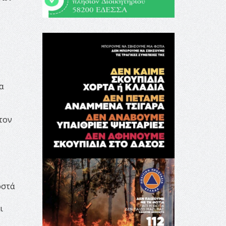
α
τον
οστά
ι