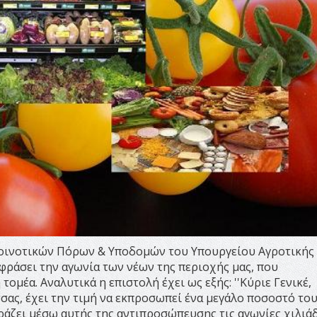
Κοινοτικών Πόρων & Υποδομών του Υπουργείου Αγροτικής
φράσει την αγωνία των νέων της περιοχής μας, που
μέα. Αναλυτικά η επιστολή έχει ως εξής: ''Κύριε Γενικέ,
ας, έχει την τιμή να εκπροσωπεί ένα μεγάλο ποσοστό το
ράζει μέσω αυτής της αντιπροσώπευσης τις αγωνίες χιλιά