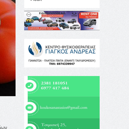
υ
δων