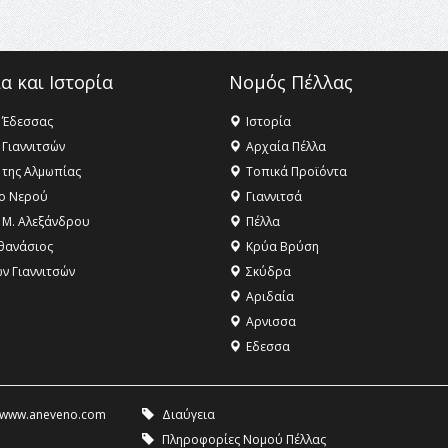
α και Ιστορία
Νομός Πέλλας
 Έδεσσας
Ιστορία
 Γιαννιτσών
Αρχαία Πέλλα
 της Αλμωπίας
Τοπικά Προϊόντα
ο Νερού
Γιαννιτσά
 Μ. Αλεξάνδρου
Πέλλα
θανάσιος
Κρύα Βρύση
ων Γιαννιτσών
Σκύδρα
Αριδαία
Aρνισσα
Eδεσσα
www.aneveno.com
Διαύγεια
Πληροφορίες Νομού Πέλλας