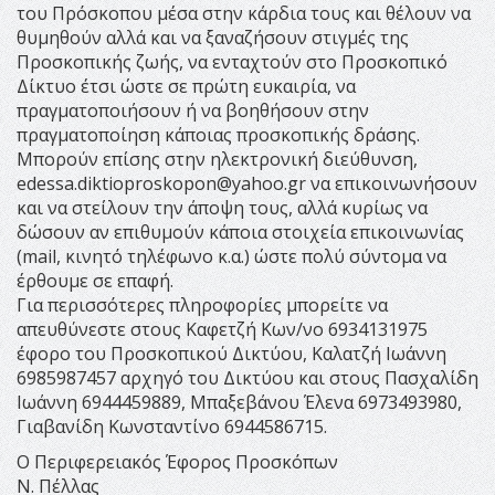
του Πρόσκοπου μέσα στην κάρδια τους και θέλουν να
θυμηθούν αλλά και να ξαναζήσουν στιγμές της
Προσκοπικής ζωής, να ενταχτούν στο Προσκοπικό
Δίκτυο έτσι ώστε σε πρώτη ευκαιρία, να
πραγματοποιήσουν ή να βοηθήσουν στην
πραγματοποίηση κάποιας προσκοπικής δράσης.
Μπορούν επίσης στην ηλεκτρονική διεύθυνση,
edessa.diktioproskopon@yahoo.gr
να επικοινωνήσουν
και να στείλουν την άποψη τους, αλλά κυρίως να
δώσουν αν επιθυμούν κάποια στοιχεία επικοινωνίας
(mail, κινητό τηλέφωνο κ.α.) ώστε πολύ σύντομα να
έρθουμε σε επαφή.
Για περισσότερες πληροφορίες μπορείτε να
απευθύνεστε στους Καφετζή Κων/νο 6934131975
έφορο του Προσκοπικού Δικτύου, Καλατζή Ιωάννη
6985987457 αρχηγό του Δικτύου και στους Πασχαλίδη
Ιωάννη 6944459889, Μπαξεβάνου Έλενα 6973493980,
Γιαβανίδη Κωνσταντίνο 6944586715.
Ο Περιφερειακός Έφορος Προσκόπων
Ν. Πέλλας