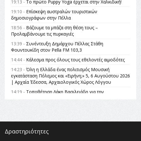
19:13 -
Το πρώτο Puppy Yoga έρχεται στην Χαλκιδική!
19:10 -
Επίσκεψη αυστραλών τουριστικών
δημοσιογράφων στην Πέλλα
18:56 -
Βάζουμε τα μπάζα στη θέση τους –
Προλαμβάνουμε τις πυρκαγιές
13:39 -
Συνέντευξη Δημάρχου Πέλλας Στάθη
Φουντουκίδη στον Pella FM 103,3
14:44 -
Κάλεσμα προς όλους τους εθελοντές αιμοδότες
14:23 -
Όλη η Ελλάδα ένας πολιτισμός Μουσική
εγκατάσταση Πόλεμος και «Ειρήνη;» 5, 6 Αυγούστου 2026
| Αρχαία Έδεσσα, Αρχαιολογικός Χώρος Λόγγου
14:19 -
Τοποθέτηση Λάκη Βασιλειάδη για την
Αναθεώρηση του Συντάγματος: «Σε τέτοιες κορυφαίες
θεσμικές διαδικασίες υπάρχει μόνο η ευθύνη απέναντι
στις επόμενες γενιές»
16:35 -
Το πρόγραμμα του ΠΑΟΚ στον δεύτερο γύρο του
Champions League!
Δραστηριότητες
16:27 -
Όλυμπος: Εντάχθηκε στον Κατάλογο Παγκόσμιας