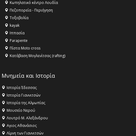
Κληρονομιάς της UNESCO – Ομόφωνη η απόφαση Ο
Κωπηλατικό κέντρο Λουδία
Όλυμπος αναγνωρίστηκε ως φυσικό και πολιτιστικό
Πεζοπορεία - Περιήγηση
αγαθό εξέχουσας οικουμενικής αξίας για την
Τοξοβολία
ανθρωπότητα
kayak
16:18 -
ΕΝΟΡΙΑΚΕΣ ΚΑΛΟΚΑΙΡΙΝΕΣ ΔΡΑΣΕΙΣ ΓΙΑ ΠΑΙΔΙΑ
Ιππασία
ΣΤΗΝ ΕΔΕΣΣΑ
Parapente
Πίστα Moto cross
Κατάβαση Μογλενίτσας (rafting)
Μνημεία και Ιστορία
Ιστορία Έδεσσας
Ιστορία Γιαννιτσών
Ιστορία της Αλμωπίας
Μουσείο Νερού
Λουτρό Μ. Αλεξάνδρου
Αγιος Αθανάσιος
Λίμνη των Γιαννιτσών