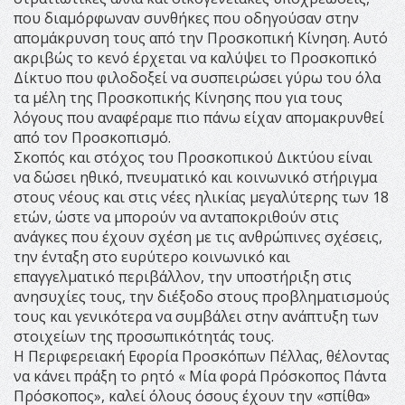
που διαμόρφωναν συνθήκες που οδηγούσαν στην
απομάκρυνση τους από την Προσκοπική Κίνηση. Αυτό
ακριβώς το κενό έρχεται να καλύψει το Προσκοπικό
Δίκτυο που φιλοδοξεί να συσπειρώσει γύρω του όλα
τα μέλη της Προσκοπικής Κίνησης που για τους
λόγους που αναφέραμε πιο πάνω είχαν απομακρυνθεί
από τον Προσκοπισμό.
Σκοπός και στόχος του Προσκοπικού Δικτύου είναι
να δώσει ηθικό, πνευματικό και κοινωνικό στήριγμα
στους νέους και στις νέες ηλικίας μεγαλύτερης των 18
ετών, ώστε να μπορούν να ανταποκριθούν στις
ανάγκες που έχουν σχέση με τις ανθρώπινες σχέσεις,
την ένταξη στο ευρύτερο κοινωνικό και
επαγγελματικό περιβάλλον, την υποστήριξη στις
ανησυχίες τους, την διέξοδο στους προβληματισμούς
τους και γενικότερα να συμβάλει στην ανάπτυξη των
στοιχείων της προσωπικότητάς τους.
Η Περιφερειακή Εφορία Προσκόπων Πέλλας, θέλοντας
να κάνει πράξη το ρητό « Μία φορά Πρόσκοπος Πάντα
Πρόσκοπος», καλεί όλους όσους έχουν την «σπίθα»