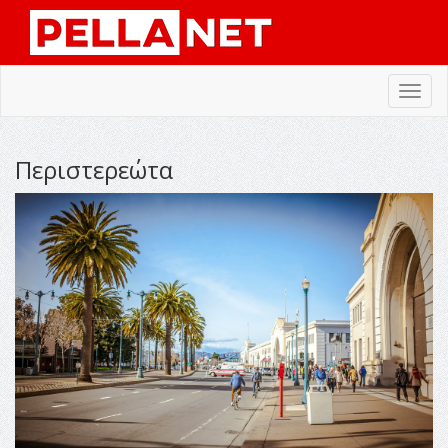
Toggl
navig
Περιστερεώτα