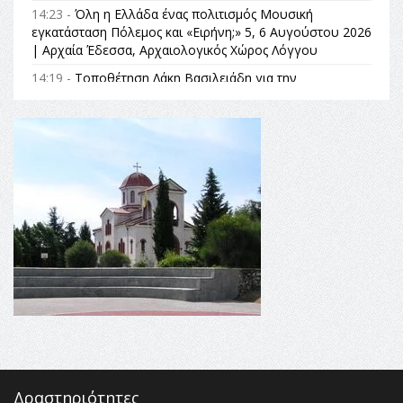
14:23 -
Όλη η Ελλάδα ένας πολιτισμός Μουσική
εγκατάσταση Πόλεμος και «Ειρήνη;» 5, 6 Αυγούστου 2026
| Αρχαία Έδεσσα, Αρχαιολογικός Χώρος Λόγγου
14:19 -
Τοποθέτηση Λάκη Βασιλειάδη για την
Αναθεώρηση του Συντάγματος: «Σε τέτοιες κορυφαίες
θεσμικές διαδικασίες υπάρχει μόνο η ευθύνη απέναντι
στις επόμενες γενιές»
16:35 -
Το πρόγραμμα του ΠΑΟΚ στον δεύτερο γύρο του
Champions League!
16:27 -
Όλυμπος: Εντάχθηκε στον Κατάλογο Παγκόσμιας
Κληρονομιάς της UNESCO – Ομόφωνη η απόφαση Ο
Όλυμπος αναγνωρίστηκε ως φυσικό και πολιτιστικό
αγαθό εξέχουσας οικουμενικής αξίας για την
ανθρωπότητα
16:18 -
ΕΝΟΡΙΑΚΕΣ ΚΑΛΟΚΑΙΡΙΝΕΣ ΔΡΑΣΕΙΣ ΓΙΑ ΠΑΙΔΙΑ
ΣΤΗΝ ΕΔΕΣΣΑ
Δραστηριότητες