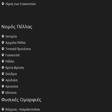
Λίμνη των Γιαννιτσών
Νομός Πέλλας
Ιστορία
Αρχαία Πέλλα
Τοπικά Προϊόντα
Γιαννιτσά
Πέλλα
Κρύα Βρύση
Σκύδρα
Αριδαία
Aρνισσα
Eδεσσα
Φυσικές Ομορφιές
Βόρρας - Καϊμάκτσαλαν