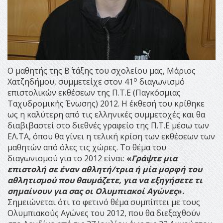
Ο μαθητής της Β΄ τάξης του σχολείου μας, Μάριος
ο
Χατζηδήμου, συμμετείχε στον 41
διαγωνισμό
επιστολικών εκθέσεων της Π.Τ.Ε (Παγκόσμιας
Ταχυδρομικής Ένωσης) 2012. Η έκθεσή του κρίθηκε
ως η καλύτερη από τις ελληνικές συμμετοχές και θα
διαβιβαστεί στο διεθνές γραφείο της Π.Τ.Ε μέσω των
ΕΛ.ΤΑ, όπου θα γίνει η τελική κρίση των εκθέσεων των
μαθητών από όλες τις χώρες. Το θέμα του
διαγωνισμού για το 2012 είναι:
«
Γράψτε μια
επιστολή σε έναν αθλητή/τρια ή μία μορφή του
αθλητισμού που θαυμάζετε, για να εξηγήσετε τι
σημαίνουν για σας οι Ολυμπιακοί Αγώνες
».
Σημειώνεται ότι το φετινό θέμα συμπίπτει με τους
Ολυμπιακούς Αγώνες του 2012, που θα διεξαχθούν