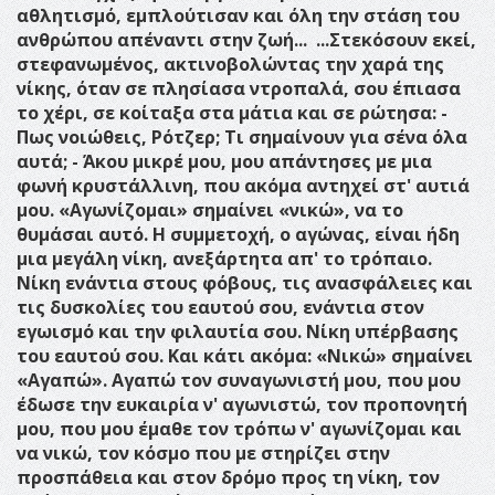
αθλητισμό, εμπλούτισαν και όλη την στάση του
ανθρώπου απέναντι στην ζωή...
...Στεκόσουν εκεί,
στεφανωμένος, ακτινοβολώντας την χαρά της
νίκης, όταν σε πλησίασα ντροπαλά, σου έπιασα
το χέρι, σε κοίταξα στα μάτια και σε ρώτησα:
-
Πως νοιώθεις, Ρότζερ; Τι σημαίνουν για σένα όλα
αυτά;
- Άκου μικρέ μου, μου απάντησες με μια
φωνή κρυστάλλινη, που ακόμα αντηχεί στ' αυτιά
μου. «Αγωνίζομαι» σημαίνει «νικώ», να το
θυμάσαι αυτό. Η συμμετοχή, ο αγώνας, είναι ήδη
μια μεγάλη νίκη, ανεξάρτητα απ' το τρόπαιο.
Νίκη ενάντια στους φόβους, τις ανασφάλειες και
τις δυσκολίες του εαυτού σου, ενάντια στον
εγωισμό και την φιλαυτία σου. Νίκη υπέρβασης
του εαυτού σου. Και κάτι ακόμα: «Νικώ» σημαίνει
«Αγαπώ». Αγαπώ τον συναγωνιστή μου, που μου
έδωσε την ευκαιρία ν' αγωνιστώ, τον προπονητή
μου, που μου έμαθε τον τρόπω ν' αγωνίζομαι και
να νικώ, τον κόσμο που με στηρίζει στην
προσπάθεια και στον δρόμο προς τη νίκη, τον