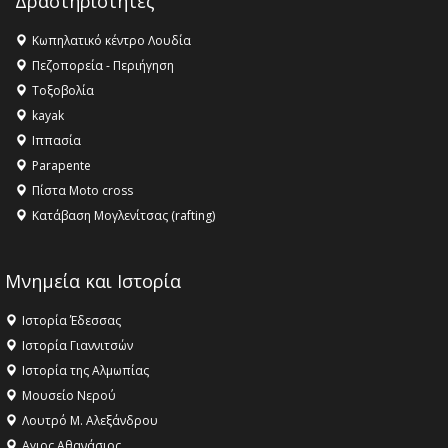
Δραστηριότητες
16:27 -
Όλυμπος: Εντάχθηκε στον Κατάλογο Παγκόσμιας
Κληρονομιάς της UNESCO – Ομόφωνη η απόφαση Ο
Κωπηλατικό κέντρο Λουδία
Όλυμπος αναγνωρίστηκε ως φυσικό και πολιτιστικό
Πεζοπορεία - Περιήγηση
αγαθό εξέχουσας οικουμενικής αξίας για την
Τοξοβολία
ανθρωπότητα
kayak
16:18 -
ΕΝΟΡΙΑΚΕΣ ΚΑΛΟΚΑΙΡΙΝΕΣ ΔΡΑΣΕΙΣ ΓΙΑ ΠΑΙΔΙΑ
Ιππασία
ΣΤΗΝ ΕΔΕΣΣΑ
Parapente
Πίστα Moto cross
Κατάβαση Μογλενίτσας (rafting)
Μνημεία και Ιστορία
Ιστορία Έδεσσας
Ιστορία Γιαννιτσών
Ιστορία της Αλμωπίας
Μουσείο Νερού
Λουτρό Μ. Αλεξάνδρου
Αγιος Αθανάσιος