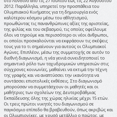
στο Λονδίνο από τις 27 Ιουλίου έως τις 22 Αυγούστου
2012. Παράλληλα, υπηρετεί την προσπάθεια του
Ολυμπιακού Κινήματος για τη δημιουργία ενός
καλύτερου κόσμου μέσω του αθλητισμού,
προωθώντας τις πανανθρώπινες αξίες της αριστείας,
της φιλίας και του σεβασμού, τις οποίες οφείλουμε
όλοι να τηρούμε και περισσότερο οι νέοι άνθρωποι,
οι οποίοι προσκαλούνται να εκφράσουν τις σκέψεις
τους για το τι σημαίνουν για αυτούς οι Ολυμπιακοί
Αγώνες. Επιπλέον, μέσω της συμμετοχής σε αυτόν το
διεθνή διαγωνισμό, η νέα γενιά συνειδητοποιεί το
σημαντικό ρόλο των ταχυδρομικών υπηρεσιών στις
σύγχρονες κοινωνίες, μαθαίνει να εκτιμά την τέχνη
της γραφής και να αναπτύσσει την ικανότητα να
συντάσσει επιστολικές εκθέσεις. Στο διαγωνισμό
μπορούσαν να συμμετάσχουν οι μαθητές και οι
μαθήτριες των σχολείων της Δευτεροβάθμιας
Εκπαίδευσης όλης της χώρας ηλικίας μέχρι 15 ετών.
Οι τρεις πρώτοι νικητές του διαγωνισμού σε
παγκόσμιο επίπεδο θα βραβευθούν, όπως ακριβώς και
οι Ολυμπιονίκες, με χρυσό μετάλλιο ο πρώτος, με