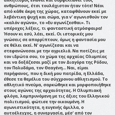
ανθρώπους, έτσι τουλάχιστον ήταν τότε! Νέοι
από κάθε άκρη της χώρας, καταφθάνουν εκεί με
λεβέντικη ψυχή και σώμα, για ν' αγωνισθούν τον
«καλόν αγώνα», το «Ευ αγωνίζεσθαι». Τι
υπέροχες λέξεις, τι φανταστική ατμόσφαιρα!
Ήσουν κι εσύ, λέει, εκεί. Οι ιστορικές μου
γνώσεις σε απορρίπτουν, όμως η φαντασία μου
σε θέλει εκεί. Ν' αγωνίζεσαι και να
στεφανώνεσαι με την αγριελιά. Να ποτίζεις με
τον ιδρώτα σου, το χώμα της αρχαίας Ολυμπίας
και να δοξάζεσαι μαζί με τον Διαγόρα της Ρόδου,
τον Πολυδάμα, τον Θεαγένη…
Ναι, είμαι
περήφανος, που η δική μου πατρίδα, η Ελλάδα,
έθεσε τα θεμέλια του σύγχρονου αθλητισμού. Το
αθλητικό πνεύμα, σαρκώθηκε και μορφοποιήθηκε
στους αγώνες της αρχαιότητας. Η Ολυμπιακή
φλόγα, λαμπρυνόμενη με τις άξιες του Ελληνικού
πολιτισμού, φώτισε την οικουμένη. Η
αγωνιστικότητα, η ευγενής άμιλλα, ο
αυτοέλεγχος, η συνεργασία, μέσ' από τον