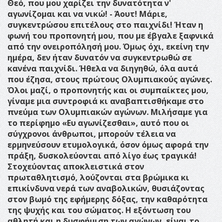
Θεό, που μου χαρίζει την δυνατότητα ν'
αγωνίζομαι και να νικώ!
- Άουτ! Μάριε,
συγκεντρώσου επιτέλους στο παιχνίδι! Ήταν η
φωνή του προπονητή μου, που με έβγαλε ξαφνικά
από την ονειροπόλησή μου. Όμως όχι, εκείνη την
ημέρα, δεν ήταν δυνατόν να συγκεντρωθώ σε
κανένα παιχνίδι. Ήθελα να διηγηθώ, όλα αυτά
που έζησα, στους πρώτους Ολυμπιακούς αγώνες.
Όλοι μαζί, ο προπονητής και οι συμπαίκτες μου,
γίναμε μια συντροφιά κι αναβαπτισθήκαμε στο
πνεύμα των Ολυμπιακών αγώνων. Μιλήσαμε για
το περίφημο «Ευ αγωνίζεσθαι», αυτό που οι
σύγχρονοι άνθρωποι, μπορούν τέλεια να
ερμηνεύσουν ετυμολογικά, όσον όμως αφορά την
πράξη, δυσκολεύονται από λίγο έως τραγικά!
Στοχεύοντας αποκλειστικά στον
πρωταθλητισμό, λούζονται στα βρώμικα κι
επικίνδυνα νερά των αναβολικών, θυσιάζοντας
στον βωμό της εφήμερης δόξας, την καθαρότητα
της ψυχής και του σώματος. Η εξόντωση του
αθλητή και η δυσφήμιση των αγώνων, είναι το