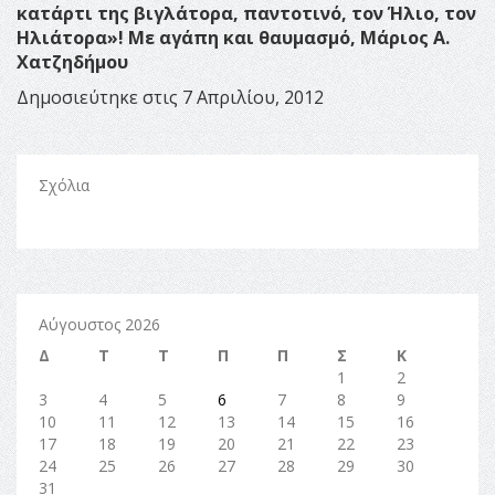
κατάρτι της βιγλάτορα, παντοτινό, τον Ήλιο, τον
Ηλιάτορα»!
Με αγάπη και θαυμασμό,
Μάριος Α.
Χατζηδήμου
Δημοσιεύτηκε στις 7 Απριλίου, 2012
Σχόλια
Αύγουστος 2026
Δ
Τ
Τ
Π
Π
Σ
Κ
1
2
3
4
5
6
7
8
9
10
11
12
13
14
15
16
17
18
19
20
21
22
23
24
25
26
27
28
29
30
31