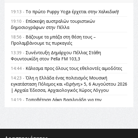
19:13 -
Το πρώτο Puppy Yoga έρχεται στην Χαλκιδική!
19:10 -
Επίσκεψη αυστραλών τουριστικών
δημοσιογράφων στην Πέλλα
18:56 -
Βάζουμε τα μπάζα στη θέση τους –
Προλαμβάνουμε τις πυρκαγιές
13:39 -
Συνέντευξη Δημάρχου Πέλλας Στάθη
Φουντουκίδη στον Pella FM 103,3
14:44 -
Κάλεσμα προς όλους τους εθελοντές αιμοδότες
14:23 -
Όλη η Ελλάδα ένας πολιτισμός Μουσική
εγκατάσταση Πόλεμος και «Ειρήνη;» 5, 6 Αυγούστου 2026
| Αρχαία Έδεσσα, Αρχαιολογικός Χώρος Λόγγου
14:19 -
Τοποθέτηση Λάκη Βασιλειάδη για την
Αναθεώρηση του Συντάγματος: «Σε τέτοιες κορυφαίες
θεσμικές διαδικασίες υπάρχει μόνο η ευθύνη απέναντι
στις επόμενες γενιές»
16:35 -
Το πρόγραμμα του ΠΑΟΚ στον δεύτερο γύρο του
Champions League!