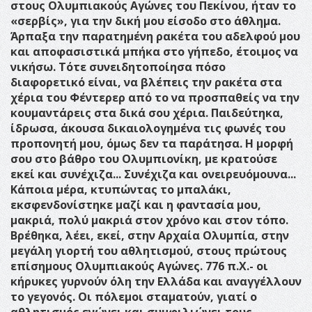
στους Ολυμπιακούς Αγώνες του Πεκίνου, ήταν το
«σερβίς», για την δική μου είσοδο στο άθλημα.
Άρπαξα την παρατημένη ρακέτα του αδελφού μου
και αποφασιστικά μπήκα στο γήπεδο, έτοιμος να
νικήσω. Τότε συνειδητοποίησα πόσο
διαφορετικό είναι, να βλέπεις την ρακέτα στα
χέρια του Φέντερερ από το να προσπαθείς να την
κουμαντάρεις στα δικά σου χέρια. Παιδεύτηκα,
ίδρωσα, άκουσα δικαιολογημένα τις φωνές του
προπονητή μου, όμως δεν τα παράτησα. Η μορφή
σου στο βάθρο του Ολυμπιονίκη, με κρατούσε
εκεί και συνέχιζα...
Συνέχιζα και ονειρευόμουνα...
Κάποια μέρα, κτυπώντας το μπαλάκι,
εκσφενδονίστηκε μαζί και η φαντασία μου,
μακριά, πολύ μακριά στον χρόνο και στον τόπο.
Βρέθηκα, λέει, εκεί, στην Αρχαία Ολυμπία, στην
μεγάλη γιορτή του αθλητισμού, στους πρώτους
επίσημους Ολυμπιακούς Αγώνες. 776 π.Χ.- οι
κήρυκες γυρνούν όλη την Ελλάδα και αναγγέλλουν
το γεγονός. Οι πόλεμοι σταματούν, γιατί ο
αθλητισμός ενώνει και συμφιλιώνει τους