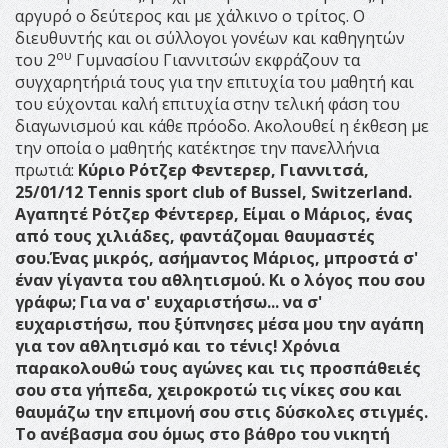
αργυρό ο δεύτερος και με χάλκινο ο τρίτος. Ο
διευθυντής και οι σύλλογοι γονέων και καθηγητών
ου
του 2
Γυμνασίου Γιαννιτσών εκφράζουν τα
συγχαρητήριά τους για την επιτυχία του μαθητή και
του εύχονται καλή επιτυχία στην τελική φάση του
διαγωνισμού και κάθε πρόοδο. Ακολουθεί η έκθεση με
την οποία ο μαθητής κατέκτησε την πανελλήνια
πρωτιά:
Κύριο
Ρότζερ
Φεντερερ
, Γιαννιτσά
,
25/01/12
Tennis sport club of Bussel
,
Switzerland
.
Αγαπητέ Ρότζερ Φέντερερ,
Είμαι ο Μάριος, ένας
από τους χιλιάδες, φαντάζομαι θαυμαστές
σου.Ένας μικρός, ασήμαντος Μάριος, μπροστά σ'
έναν γίγαντα του αθλητισμού. Κι ο λόγος που σου
γράφω; Για να σ' ευχαριστήσω... να σ'
ευχαριστήσω, που ξύπνησες μέσα μου την αγάπη
για τον αθλητισμό και το τένις!
Χρόνια
παρακολουθώ τους αγώνες και τις προσπάθειές
σου στα γήπεδα, χειροκροτώ τις νίκες σου και
θαυμάζω την επιμονή σου στις δύσκολες στιγμές.
Το ανέβασμα σου όμως στο βάθρο του νικητή