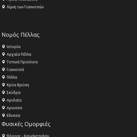
Λίμνη των Γιαννιτσών
Νομός Πέλλας
Ιστορία
Αρχαία Πέλλα
Τοπικά Προϊόντα
Γιαννιτσά
Πέλλα
Κρύα Βρύση
Σκύδρα
Αριδαία
Aρνισσα
Eδεσσα
Φυσικές Ομορφιές
Βόρρας - Καϊμάκτσαλαν