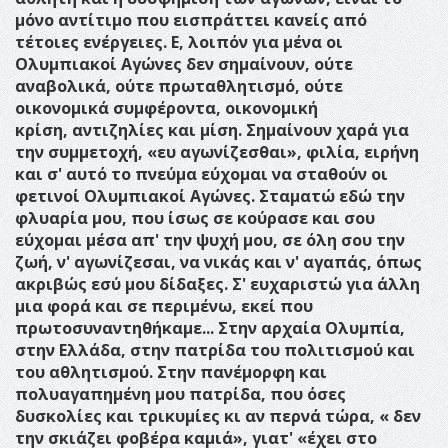
μόνο αντίτιμο που εισπράττει κανείς από
τέτοιες ενέργειες.
Ε, λοιπόν για μένα οι
Ολυμπιακοί Αγώνες δεν σημαίνουν, ούτε
αναβολικά, ούτε πρωταθλητισμό, ούτε
οικονομικά συμφέροντα, οικονομική
κρίση, αντιζηλίες και μίση. Σημαίνουν χαρά για
την συμμετοχή, «ευ αγωνίζεσθαι», φιλία, ειρήνη
και σ' αυτό το πνεύμα εύχομαι να σταθούν οι
φετινοί Ολυμπιακοί Αγώνες.
Σταματώ εδώ την
φλυαρία μου, που ίσως σε κούρασε και σου
εύχομαι μέσα απ' την ψυχή μου, σε όλη σου την
ζωή, ν' αγωνίζεσαι, να νικάς και ν' αγαπάς, όπως
ακριβώς εσύ μου δίδαξες. Σ' ευχαριστώ για άλλη
μια φορά και σε περιμένω, εκεί που
πρωτοσυναντηθήκαμε... Στην αρχαία Ολυμπία,
στην Ελλάδα, στην πατρίδα του πολιτισμού και
του αθλητισμού. Στην πανέμορφη και
πολυαγαπημένη μου πατρίδα, που όσες
δυσκολίες και τρικυμίες κι αν περνά τώρα, « δεν
την σκιάζει φοβέρα καμιά», γιατ' «έχει στο