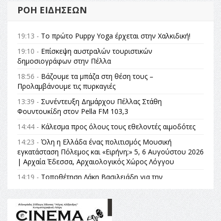
ΡΟΉ ΕΙΔΉΣΕΩΝ
19:13 -
Το πρώτο Puppy Yoga έρχεται στην Χαλκιδική!
19:10 -
Επίσκεψη αυστραλών τουριστικών
δημοσιογράφων στην Πέλλα
18:56 -
Βάζουμε τα μπάζα στη θέση τους –
Προλαμβάνουμε τις πυρκαγιές
13:39 -
Συνέντευξη Δημάρχου Πέλλας Στάθη
Φουντουκίδη στον Pella FM 103,3
14:44 -
Κάλεσμα προς όλους τους εθελοντές αιμοδότες
14:23 -
Όλη η Ελλάδα ένας πολιτισμός Μουσική
εγκατάσταση Πόλεμος και «Ειρήνη;» 5, 6 Αυγούστου 2026
| Αρχαία Έδεσσα, Αρχαιολογικός Χώρος Λόγγου
14:19 -
Τοποθέτηση Λάκη Βασιλειάδη για την
Αναθεώρηση του Συντάγματος: «Σε τέτοιες κορυφαίες
θεσμικές διαδικασίες υπάρχει μόνο η ευθύνη απέναντι
στις επόμενες γενιές»