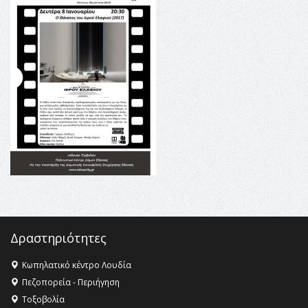
16:35 -
Το πρόγραμμα του ΠΑΟΚ στον δεύτερο γύρο του
Champions League!
16:27 -
Όλυμπος: Εντάχθηκε στον Κατάλογο Παγκόσμιας
Κληρονομιάς της UNESCO – Ομόφωνη η απόφαση Ο
Όλυμπος αναγνωρίστηκε ως φυσικό και πολιτιστικό
αγαθό εξέχουσας οικουμενικής αξίας για την
ανθρωπότητα
16:18 -
ΕΝΟΡΙΑΚΕΣ ΚΑΛΟΚΑΙΡΙΝΕΣ ΔΡΑΣΕΙΣ ΓΙΑ ΠΑΙΔΙΑ
ΣΤΗΝ ΕΔΕΣΣΑ
Δραστηριότητες
Κωπηλατικό κέντρο Λουδία
Πεζοπορεία - Περιήγηση
Τοξοβολία