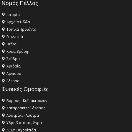
Νομός Πέλλας
Ιστορία
Αρχαία Πέλλα
Τοπικά Προϊόντα
Γιαννιτσά
Πέλλα
Κρύα Βρύση
Σκύδρα
Αριδαία
Aρνισσα
Eδεσσα
Φυσικές Ομορφιές
Βόρρας - Καϊμάκτσαλαν
Καταρράκτες Έδεσσας
Λουτράκι - Λουτρά
Υδροβιότοπος Άγρα
Λίμνη Βεγορίτιδα