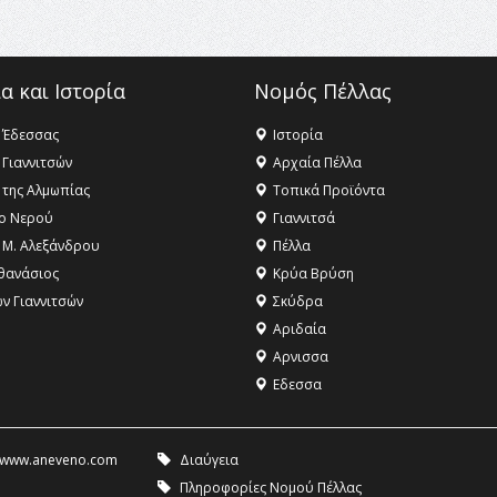
α και Ιστορία
Νομός Πέλλας
 Έδεσσας
Ιστορία
 Γιαννιτσών
Αρχαία Πέλλα
 της Αλμωπίας
Τοπικά Προϊόντα
ο Νερού
Γιαννιτσά
 Μ. Αλεξάνδρου
Πέλλα
θανάσιος
Κρύα Βρύση
ων Γιαννιτσών
Σκύδρα
Αριδαία
Aρνισσα
Eδεσσα
www.aneveno.com
Διαύγεια
Πληροφορίες Νομού Πέλλας