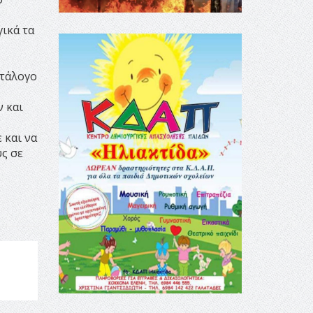
ικά τα
ατάλογο
 και
 και να
ς σε