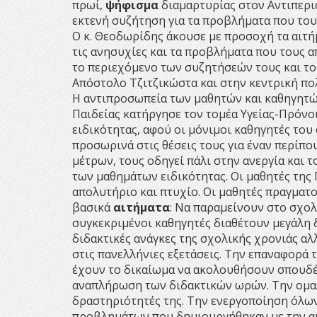
πρωί,
ψήφισμα
διαμαρτυρίας στον Αντιπερι
εκτενή συζήτηση για τα προβλήματα που τους
Ο κ. Θεοδωρίδης άκουσε με προσοχή τα αιτή
τις ανησυχίες και τα προβλήματα που τους α
το περιεχόμενο των συζητήσεών τους και το
Απόστολο Τζιτζικώστα και στην κεντρική πολ
Η αντιπροσωπεία των μαθητών και καθηγητών
Παιδείας κατήργησε τον τομέα Υγείας-Πρόνο
ειδικότητας, αφού οι μόνιμοι καθηγητές του
προσωρινά στις θέσεις τους για έναν περίπ
μέτρων, τους οδηγεί πάλι στην ανεργία και 
των μαθημάτων ειδικότητας. Οι μαθητές της 
απολυτήριο και πτυχίο. Οι μαθητές πραγματ
βασικά
αιτήματα
: Να παραμείνουν στο σχολ
συγκεκριμένοι καθηγητές διαθέτουν μεγάλη δι
διδακτικές ανάγκες της σχολικής χρονιάς αλ
στις πανελλήνιες εξετάσεις. Την επαναφορά
έχουν το δικαίωμα να ακολουθήσουν σπουδές,
αναπλήρωση των διδακτικών ωρών. Την ομαλή
δραστηριότητές της. Την ενεργοποίηση όλων 
προβλημάτων που δημιουργήθηκαν με την αι