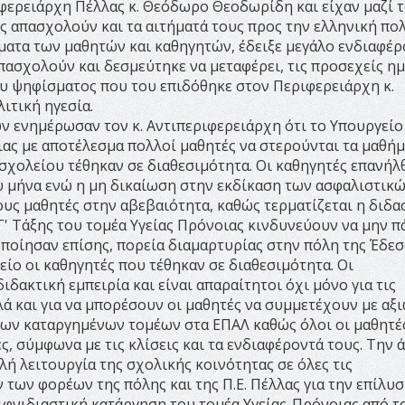
φερειάρχη Πέλλας κ. Θεόδωρο Θεοδωρίδη και είχαν μαζί 
 απασχολούν και τα αιτήματά τους προς την ελληνική πολ
ματα των μαθητών και καθηγητών, έδειξε μεγάλο ενδιαφέρ
πασχολούν και δεσμεύτηκε να μεταφέρει, τις προσεχείς ημ
υ ψηφίσματος που του επιδόθηκε στον Περιφερειάρχη κ.
ιτική ηγεσία.
 ενημέρωσαν τον κ. Αντιπεριφερειάρχη ότι το Υπουργείο
ιας με αποτέλεσμα πολλοί μαθητές να στερούνται τα μαθή
 σχολείου τέθηκαν σε διαθεσιμότητα. Οι καθηγητές επανήλ
ου μήνα ενώ η μη δικαίωση στην εκδίκαση των ασφαλιστικ
τους μαθητές στην αβεβαιότητα, καθώς τερματίζεται η διδα
Γ' Τάξης του τομέα Υγείας Πρόνοιας κινδυνεύουν να μην 
οποίησαν επίσης, πορεία διαμαρτυρίας στην πόλη της Έδεσ
είο οι καθηγητές που τέθηκαν σε διαθεσιμότητα. Οι
δακτική εμπειρία και είναι απαραίτητοι όχι μόνο για τις
λά και για να μπορέσουν οι μαθητές να συμμετέχουν με αξ
 των καταργημένων τομέων στα ΕΠΑΛ καθώς όλοι οι μαθητέ
 σύμφωνα με τις κλίσεις και τα ενδιαφέροντά τους. Την 
 λειτουργία της σχολικής κοινότητας σε όλες τις
των φορέων της πόλης και της Π.Ε. Πέλλας για την επίλυ
φνιδιαστική κατάργηση του τομέα Υγείας-Πρόνοιας από τ