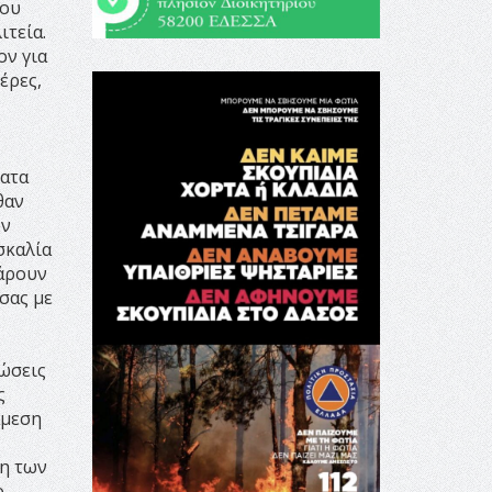
του
ιτεία.
ον για
έρες,
ματα
θαν
ών
σκαλία
πάρουν
σας με
ιώσεις
ς
άμεση
ση των
ο